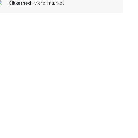
Sikkerhed
- vi er e-mærket