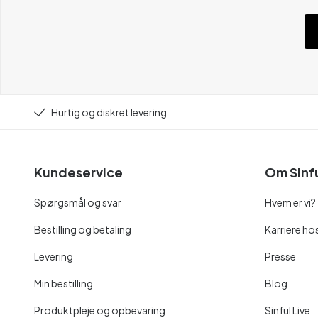
Hurtig og diskret levering
Kundeservice
Om Sinf
Spørgsmål og svar
Hvem er vi?
Bestilling og betaling
Karriere hos
Levering
Presse
Min bestilling
Blog
Produktpleje og opbevaring
Sinful Live