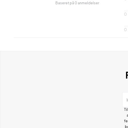
Baseret på 0 anmeldelser
0
0
Ti
fe
b