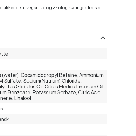
elukkende af veganske og økologiske ingredienser.
ette
 (water), Cocamidopropyl Betaine, Ammonium
yl Sulfate, Sodium(Natrium) Chloride,
lyptus Globulus Oil, Citrus Medica Limonum Oil,
um Benzoate, Potassium Sorbate, Citric Acid,
nene, Linalool
us
ansk