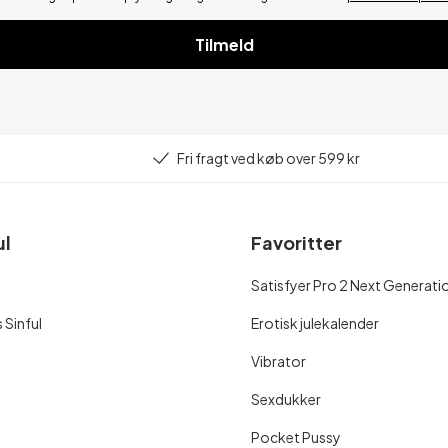
Tilmeld
Fri fragt ved køb over 599 kr
ul
Favoritter
Satisfyer Pro 2 Next Generati
 Sinful
Erotisk julekalender
Vibrator
Sexdukker
Pocket Pussy