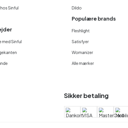
 hos Sinful
Dildo
Populære brands
jder
Fleshlight
 med Sinful
Satisfyer
ngekanten
Womanizer
unde
Alle mærker
Sikker betaling