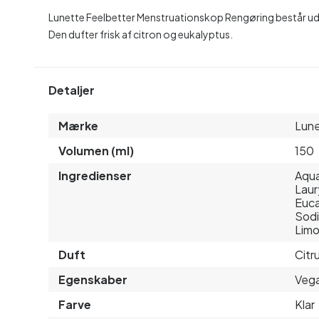
Lunette Feelbetter Menstruationskop Rengøring består ud
Den dufter frisk af citron og eukalyptus.
Detaljer
Mærke
Lun
Volumen (ml)
150
Ingredienser
Aqua
Laur
Euca
Sodi
Limo
Duft
Citr
Egenskaber
Veg
Farve
Klar