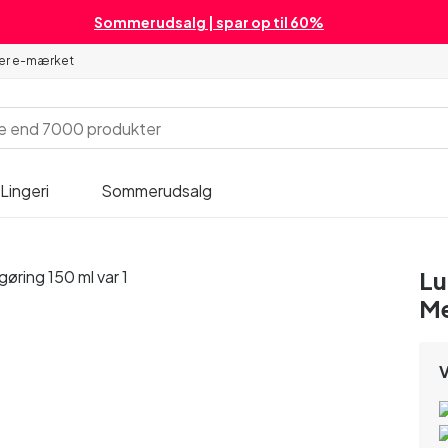
Sommerudsalg | spar op til 60%
 er e-mærket
Lingeri
Sommerudsalg
Lu
Me
V