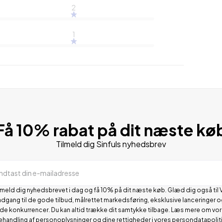
2
1
Få 10% rabat på dit næste kø
Tilmeld dig Sinfuls nyhedsbrev
Indtast din e-mailadresse
lmeld dig nyhedsbrevet i dag og få 10% på dit næste køb. Glæd dig også til 
adgang til de gode tilbud, målrettet markedsføring, eksklusive lanceringer o
de konkurrencer.
Du kan altid trække dit samtykke tilbage. Læs mere om vo
ehandling af personoplysninger og dine rettigheder i vores
persondatapolit