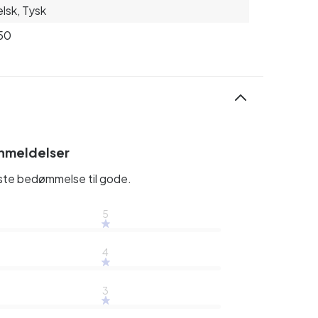
lsk, Tysk
50
nmeldelser
rste bedømmelse til gode.
5
4
3