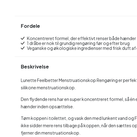
Fordele
Koncentreret formel, der effektivt renser både hænde
1 dråbe er nok til grundig rengøring før og efter brug
Veganske og økologiske ingredienser med frisk duft af
Beskrivelse
Lunette Feelbetter Menstruationskop Rengøring er perfekt t
silikone menstruationskop.
Den flydende rens har en super koncentreret formel, så én e
hænder inden opsættelse.
Tøm koppen i toilettet, og vask den med lunkent vand og Fee
ikke sidder mere rens tilbage på koppen, når den sættes op
fjerner din menstruationskop.