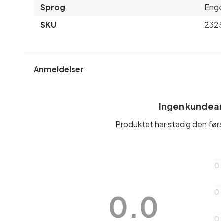
Sprog
Enge
SKU
232
Anmeldelser
Ingen kundea
Produktet har stadig den fø
0
0
0.0
0