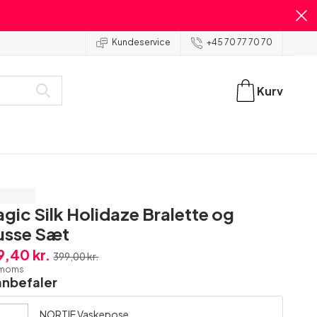
Kundeservice
+45 70 77 70 70
Kurv
ar 40%
gic Silk Holidaze Bralette og
usse Sæt
9,40 kr.
399,00 kr.
. moms
anbefaler
NORTIE Vaskepose