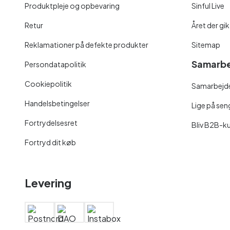
Produktpleje og opbevaring
Sinful Live
Retur
Året der gik
Reklamationer på defekte produkter
Sitemap
Samarbe
Persondatapolitik
Cookiepolitik
Samarbejde
Handelsbetingelser
Lige på se
Fortrydelsesret
Bliv B2B-k
Fortryd dit køb
Levering