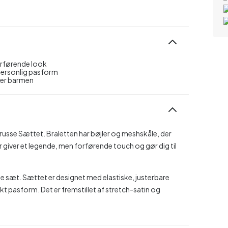
orførende look
personlig pasform
ver barmen
russe Sættet. Braletten har bøjler og meshskåle, der
r giver et legende, men forførende touch og gør dig til
te sæt. Sættet er designet med elastiske, justerbare
t pasform. Det er fremstillet af stretch-satin og