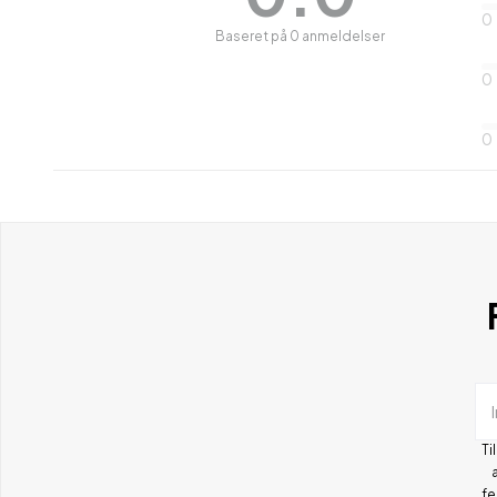
0
Baseret på 0 anmeldelser
0
0
Ti
fe