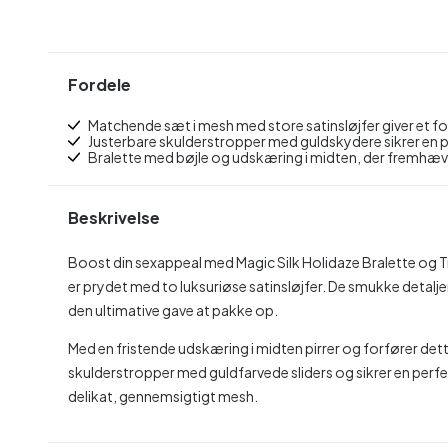
Fordele
Matchende sæt i mesh med store satinsløjfer giver et f
Justerbare skulderstropper med guldskydere sikrer en 
Bralette med bøjle og udskæring i midten, der fremhæ
Beskrivelse
Boost din sexappeal med Magic Silk Holidaze Bralette og T
er prydet med to luksuriøse satinsløjfer. De smukke detalje
den ultimative gave at pakke op.
Med en fristende udskæring i midten pirrer og forfører det
skulderstropper med guldfarvede sliders og sikrer en perfek
delikat, gennemsigtigt mesh.