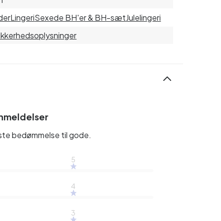
der
Lingeri
Sexede BH'er & BH-sæt
Julelingeri
sikkerhedsoplysninger
nmeldelser
rste bedømmelse til gode.
5
4
3