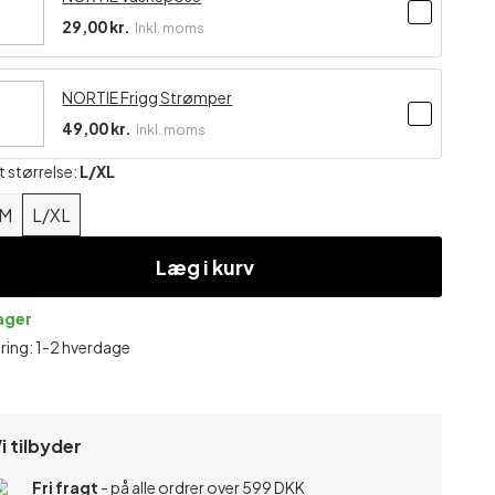
29,00 kr.
Inkl. moms
NORTIE Frigg Strømper
49,00 kr.
Inkl. moms
t størrelse:
L/XL
/M
L/XL
Læg i kurv
lager
ring: 1-2 hverdage
i tilbyder
Fri fragt
- på alle ordrer over 599 DKK