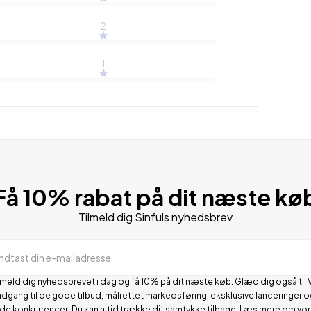
2
1
Få 10% rabat på dit næste kø
Tilmeld dig Sinfuls nyhedsbrev
Indtast din e-mailadresse
lmeld dig nyhedsbrevet i dag og få 10% på dit næste køb. Glæd dig også til 
adgang til de gode tilbud, målrettet markedsføring, eksklusive lanceringer o
de konkurrencer.
Du kan altid trække dit samtykke tilbage. Læs mere om vo