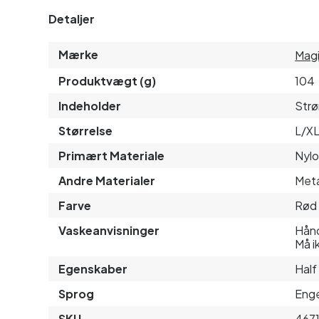
Detaljer
Mærke
Magi
Produktvægt (g)
104
Indeholder
Str
Størrelse
L/X
Primært Materiale
Nyl
Andre Materialer
Meta
Farve
Rød
Vaskeanvisninger
Hånd
Må i
Egenskaber
Half
Sprog
Enge
SKU
4671