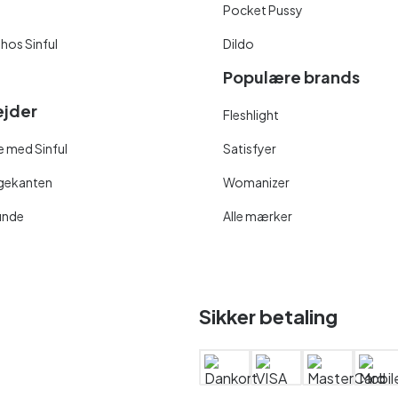
Pocket Pussy
 hos Sinful
Dildo
Populære brands
jder
Fleshlight
 med Sinful
Satisfyer
ngekanten
Womanizer
unde
Alle mærker
Sikker betaling