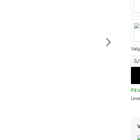
Valg
S
På 
Leve
V