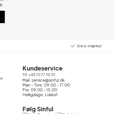
ik
.
Vi er e-mærket
Kundeservice
Tlf:
+45 70 77 70 70
on
Mail:
service@sinful.dk
Man - Tors: 09.00 - 17.00
Fre: 09.00 - 15.00
Helligdage: Lukket
Følg Sinful