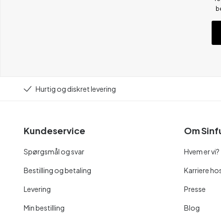
b
Hurtig og diskret levering
Kundeservice
Om Sinf
Spørgsmål og svar
Hvem er vi?
Bestilling og betaling
Karriere hos
Levering
Presse
Min bestilling
Blog