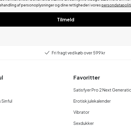
ehandling af personoplysninger og dine rettigheder i vores
persondatapolit
Tilmeld
Fri fragt ved køb over 599 kr
ul
Favoritter
Satisfyer Pro 2 Next Generati
 Sinful
Erotisk julekalender
Vibrator
Sexdukker