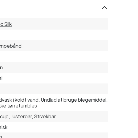
c Silk
ømpebånd
L
on
l
vask i koldt vand, Undlad at bruge blegemiddel,
kke tørretumbles
 cup, Justerbar, Strækbar
lsk
1