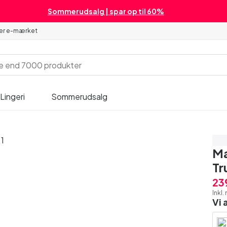
Sommerudsalg | spar op til 60%
 er e-mærket
Lingeri
Sommerudsalg
Sp
Ma
Tr
23
Inkl
Vi 