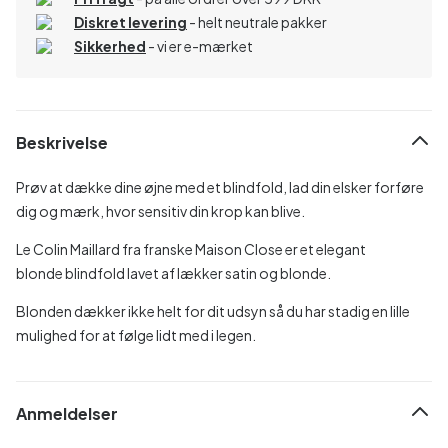
Diskret levering
- helt neutrale pakker
Sikkerhed
- vi er e-mærket
Beskrivelse
Prøv at dække dine øjne med et blindfold, lad din elsker forføre
dig og mærk, hvor sensitiv din krop kan blive.
Le Colin Maillard fra franske Maison Close er et elegant
blonde blindfold lavet af lækker satin og blonde.
Blonden dækker ikke helt for dit udsyn så du har stadig en lille
mulighed for at følge lidt med i legen.
Anmeldelser