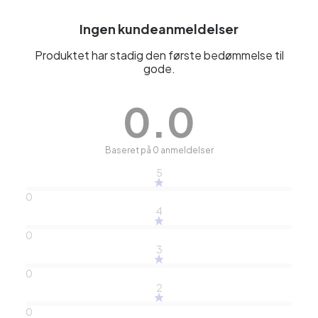
Ingen kundeanmeldelser
Produktet har stadig den første bedømmelse til
gode.
0.0
Baseret på 0 anmeldelser
5
0
4
0
3
0
2
0