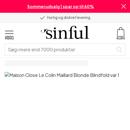
Sommerudsalg | spar op til 60%
Hurtig og diskret levering
MENU
KURV