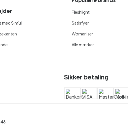
jder
Fleshlight
 med Sinful
Satisfyer
ngekanten
Womanizer
unde
Alle mærker
Sikker betaling
848