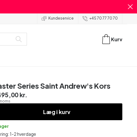
Kundeservice
+45 70 77 70 70
Kurv
ster Series Saint Andrew's Kors
495,00 kr.
. moms
Læg i kurv
lager
ring: 1-2 hverdage