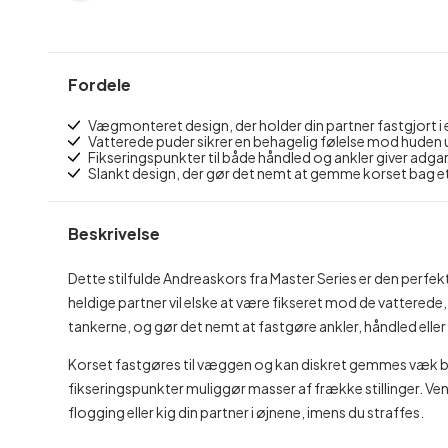
Fordele
Vægmonteret design, der holder din partner fastgjort i en
Vatterede puder sikrer en behagelig følelse mod huden 
Fikseringspunkter til både håndled og ankler giver adgang
Slankt design, der gør det nemt at gemme korset bag e
Beskrivelse
Dette stilfulde Andreaskors fra Master Series er den perfekte 
heldige partner vil elske at være fikseret mod de vatterede,
tankerne, og gør det nemt at fastgøre ankler, håndled eller 
Korset fastgøres til væggen og kan diskret gemmes væk bag e
fikseringspunkter muliggør masser af frække stillinger. V
flogging eller kig din partner i øjnene, imens du straffes.