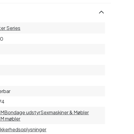
er Series
00
erbar
74
SM
Bondage udstyr
Sexmaskiner & Møbler
M møbler
sikkerhedsoplysninger