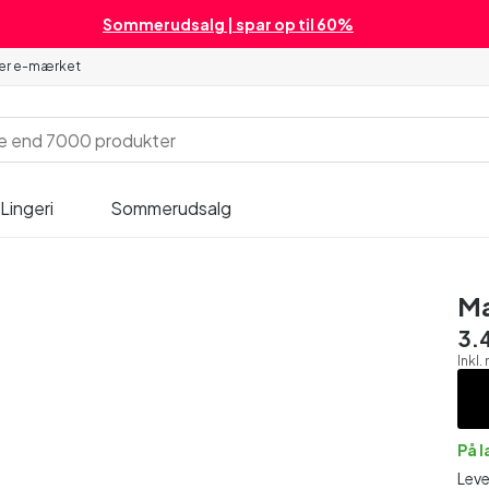
Sommerudsalg | spar op til 60%
 er e-mærket
Lingeri
Sommerudsalg
Ma
3.
Inkl
På 
Leve