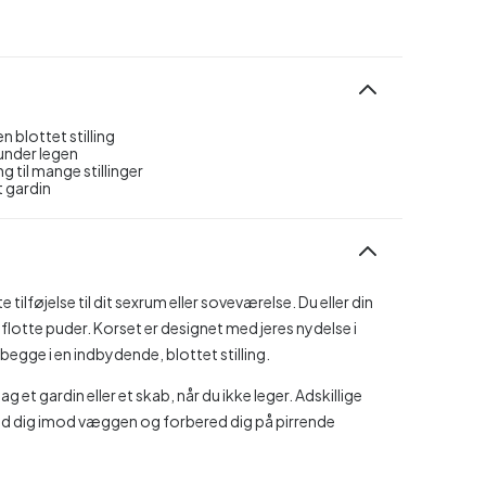
 blottet stilling
under legen
 til mange stillinger
t gardin
tilføjelse til dit sexrum eller soveværelse. Du eller din
 flotte puder. Korset er designet med jeres nydelse i
begge i en indbydende, blottet stilling.
t gardin eller et skab, når du ikke leger. Adskillige
end dig imod væggen og forbered dig på pirrende