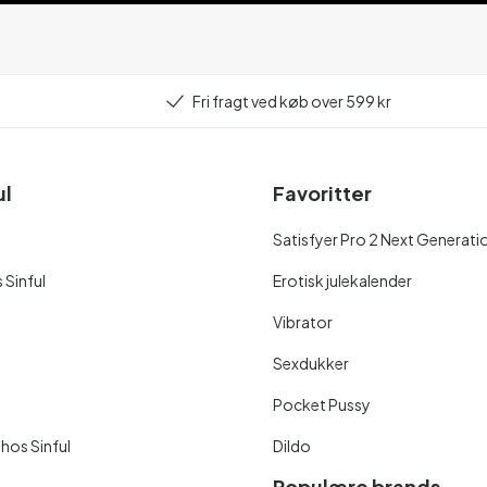
Fri fragt ved køb over 599 kr
ul
Favoritter
Satisfyer Pro 2 Next Generati
 Sinful
Erotisk julekalender
Vibrator
Sexdukker
Pocket Pussy
 hos Sinful
Dildo
Populære brands