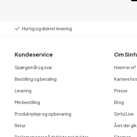
Hurtig og diskret levering
Kundeservice
Om Sinf
Spørgsmål og svar
Hvem er vi?
Bestilling og betaling
Karriere hos
Levering
Presse
Min bestilling
Blog
Produktpleje og opbevaring
Sinful Live
Retur
Året der gik
Reklamationer på defekte produkter
Sitemap