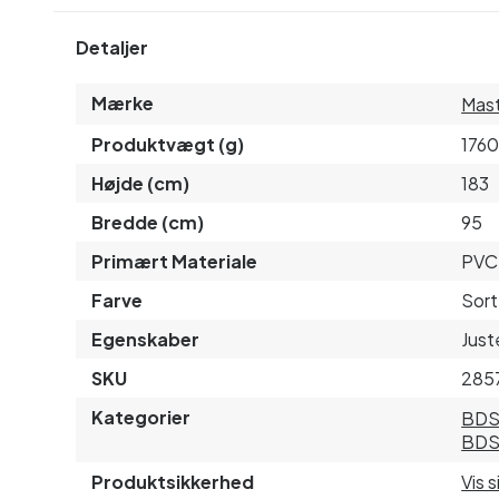
Detaljer
Mærke
Mast
Produktvægt (g)
176
Højde (cm)
183
Bredde (cm)
95
Primært Materiale
PVC
Farve
Sort
Egenskaber
Just
SKU
285
Kategorier
BD
BDS
Produktsikkerhed
Vis 