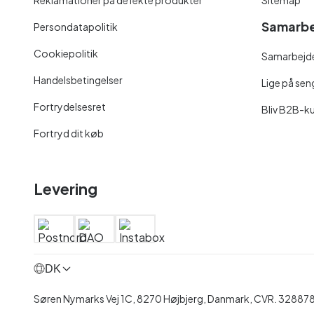
Samarbe
Persondatapolitik
Cookiepolitik
Samarbejde
Handelsbetingelser
Lige på se
Fortrydelsesret
Bliv B2B-k
Fortryd dit køb
Levering
DK
Søren Nymarks Vej 1C, 8270 Højbjerg, Danmark, CVR. 32887