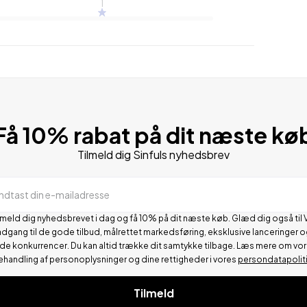
1
Få 10% rabat på dit næste kø
Tilmeld dig Sinfuls nyhedsbrev
Indtast din e-mailadresse
lmeld dig nyhedsbrevet i dag og få 10% på dit næste køb. Glæd dig også til 
adgang til de gode tilbud, målrettet markedsføring, eksklusive lanceringer o
de konkurrencer.
Du kan altid trække dit samtykke tilbage. Læs mere om vo
ehandling af personoplysninger og dine rettigheder i vores
persondatapolit
Tilmeld