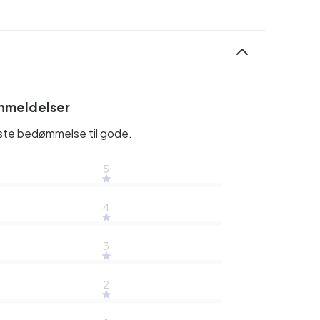
nmeldelser
rste bedømmelse til gode.
5
4
3
2