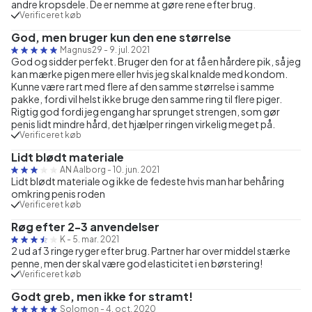
andre kropsdele. De er nemme at gøre rene efter brug.
Verificeret køb
God, men bruger kun den ene størrelse
Magnus29
-
9. jul. 2021
God og sidder perfekt. Bruger den for at få en hårdere pik, så jeg
kan mærke pigen mere eller hvis jeg skal knalde med kondom.
Kunne være rart med flere af den samme størrelse i samme
pakke, fordi vil helst ikke bruge den samme ring til flere piger.
Rigtig god fordi jeg engang har sprunget strengen, som gør
penis lidt mindre hård, det hjælper ringen virkelig meget på.
Verificeret køb
Lidt blødt materiale
AN Aalborg
-
10. jun. 2021
Lidt blødt materiale og ikke de fedeste hvis man har behåring
omkring penis roden
Verificeret køb
Røg efter 2-3 anvendelser
K
-
5. mar. 2021
2 ud af 3 ringe ryger efter brug. Partner har over middel stærke
penne, men der skal være god elasticitet i en børstering!
Verificeret køb
Godt greb, men ikke for stramt!
Solomon
-
4. oct. 2020