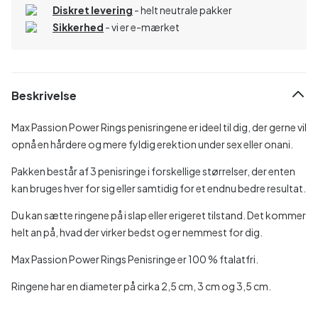
Diskret levering
- helt neutrale pakker
Sikkerhed
- vi er e-mærket
Beskrivelse
Max Passion Power Rings penisringene er ideel til dig, der gerne vil
opnå en hårdere og mere fyldig erektion under sex eller onani.
Pakken består af 3 penisringe i forskellige størrelser, der enten
kan bruges hver for sig eller samtidig for et endnu bedre resultat.
Du kan sætte ringene på i slap eller erigeret tilstand. Det kommer
helt an på, hvad der virker bedst og er nemmest for dig.
Max Passion Power Rings Penisringe er 100 % ftalatfri.
Ringene har en diameter på cirka 2,5 cm, 3 cm og 3,5 cm.