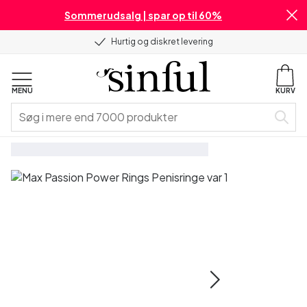
Sommerudsalg | spar op til 60%
Hurtig og diskret levering
MENU
KURV