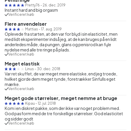
Pretty76
-
26. dec. 2019
Instant hard and big orgasm
Verificeret køb
Flere anvendelser
Mattias
-
17. aug. 2019
Oplevede fra starten, at den var for blųd i sin elasticitet, men
med lidt eksperimenter indså jeg, at de kan bruges på en lidt
anderledes måde, da pungen, glans og penisrod kan fųle
nydelse med alle tre ringe på plads.
Verificeret køb
Meget elastisk
Linus
-
30. dec. 2018
Var ret skuffet, de var meget mere elastiske, end jeg troede,
hvilket gjorde dem meget tynde, foretrækker Sinfulls eget
mærke.
Verificeret køb
Meget gode størrelser, meget nemme at bruge
Kipau
-
12. jul. 2018
Kom i en diskret pakke, som der ikke var noget problem med.
God pasform med de tre forskellige størrelser. God elasticitet
og sidder godt
Verificeret køb