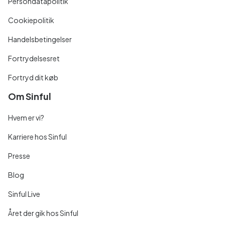
Persondatapolitik
Cookiepolitik
Handelsbetingelser
Fortrydelsesret
Fortryd dit køb
Om Sinful
Hvem er vi?
Karriere hos Sinful
Presse
Blog
Sinful Live
Året der gik hos Sinful