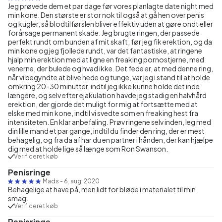
Jeg prøvede dem et par dage før vores planlagte date night med
min kone. Den største er stor nok til også at gå hen over penis
og kugler, så blodtilførslen bliver effektiv uden at gøre ondt eller
forårsage permanent skade. Jeg brugte ringen, der passede
perfekt rundt om bunden af mit skaft, før jeg fik erektion, og da
min kone og jeg fjollede rundt, var det fantastiske, at ringene
hjalp min erektion med at ligne en freaking pornostjerne, med
venerne, der bulede og hvad ikke. Det fede er, at med denne ring,
når vi begyndte at blive hede og tunge, var jeg i stand til at holde
omkring 20-30 minutter, indtil jeg ikke kunne holde det inde
længere, og selv efter ejakulation havde jeg stadig en halvhård
erektion, der gjorde det muligt for mig at fortsætte med at
elske med min kone, indtil vi svedte som en freaking hest fra
intensiteten. En klar anbefaling. Prøv ringene selv inden, leg med
din lille mand et par gange, indtil du finder den ring, der er mest
behagelig, og fra da af har du en partner i hånden, der kan hjælpe
dig med at holde lige så længe som Ron Swanson.
Verificeret køb
Penisringe
Mads
-
6. aug. 2020
Behagelige at have på, men lidt for bløde i materialet til min
smag.
Verificeret køb
Penisringe