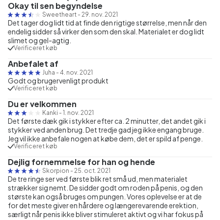
Okay til sen begyndelse
Sweetheart
-
29. nov. 2021
Det tager dog lidt tid at finde den rigtige størrelse, men når den
endelig sidder så virker den som den skal. Materialet er dog lidt
slimet og gel-agtig.
Verificeret køb
Anbefalet af
Juha
-
4. nov. 2021
Godt og brugervenligt produkt
Verificeret køb
Du er velkommen
Kanki
-
1. nov. 2021
Det første dæk gik i stykker efter ca. 2 minutter, det andet gik i
stykker ved anden brug. Det tredje gad jeg ikke engang bruge.
Jeg vil ikke anbefale nogen at købe dem, det er spild af penge.
Verificeret køb
Dejlig fornemmelse for han og hende
Skorpion
-
25. oct. 2021
De tre ringe ser ved første blik ret små ud, men materialet
strækker sig nemt. De sidder godt om roden på penis, og den
største kan også bruges om pungen. Vores oplevelse er at de
for det meste giver en hårdere og længerevarende erektion,
særligt når penis ikke bliver stimuleret aktivt og vi har fokus på