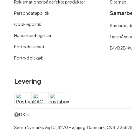
Reklamationer på defekte produkter
Sitemap
Samarbe
Persondatapolitik
Cookiepolitik
Samarbejde
Handelsbetingelser
Lige på se
Fortrydelsesret
Bliv B2B-k
Fortryd dit køb
Levering
DK
Søren Nymarks Vej 1C, 8270 Højbjerg, Danmark, CVR. 32887