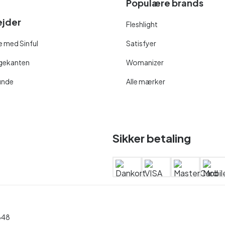
Populære brands
jder
Fleshlight
 med Sinful
Satisfyer
ngekanten
Womanizer
unde
Alle mærker
Sikker betaling
848