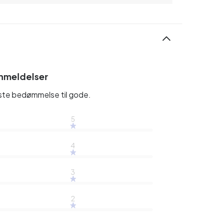
nmeldelser
rste bedømmelse til gode.
5
4
3
2