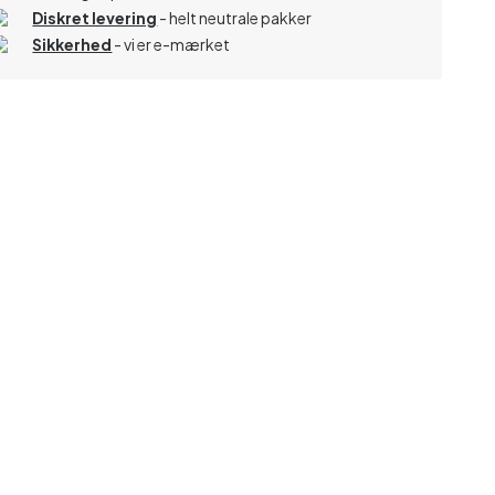
Diskret levering
- helt neutrale pakker
Sikkerhed
- vi er e-mærket