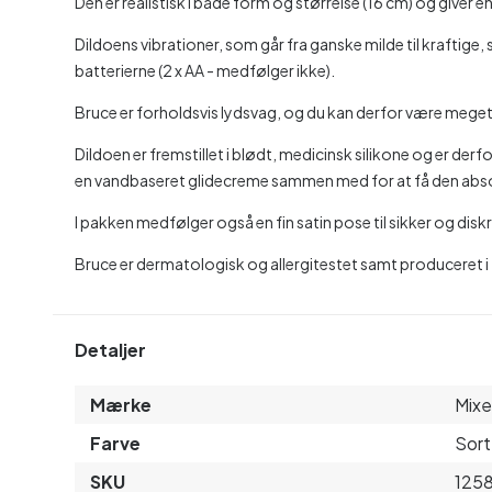
Den er realistisk i både form og størrelse (16 cm) og giver
Dildoens vibrationer, som går fra ganske milde til kraftige,
batterierne (2 x AA - medfølger ikke).
Bruce er forholdsvis lydsvag, og du kan derfor være meget 
Dildoen er fremstillet i blødt, medicinsk silikone og er der
en vandbaseret glidecreme sammen med for at få den abso
I pakken medfølger også en fin satin pose til sikker og dis
Bruce er dermatologisk og allergitestet samt produceret i
Detaljer
Mærke
Mix
Farve
Sort
SKU
125