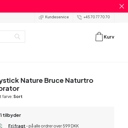
Kundeservice
+45 70 77 70 70
Kurv
ystick Nature Bruce Naturtro
brator
t farve:
Sort
i tilbyder
Fri fragt
- på alle ordrer over 599 DKK