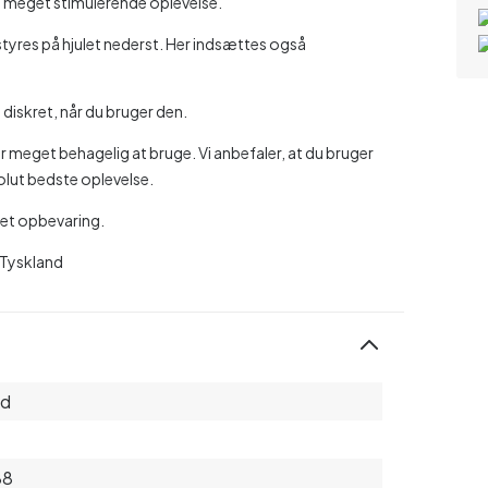
 en meget stimulerende oplevelse.
 styres på hjulet nederst. Her indsættes også
diskret, når du bruger den.
for meget behagelig at bruge. Vi anbefaler, at du bruger
lut bedste oplevelse.
kret opbevaring.
 Tyskland
ed
88