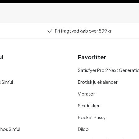
Fri fragt ved køb over 599 kr
ul
Favoritter
Satisfyer Pro 2 Next Generati
 Sinful
Erotisk julekalender
Vibrator
Sexdukker
Pocket Pussy
 hos Sinful
Dildo