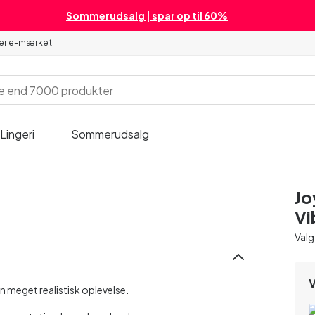
Sommerudsalg | spar op til 60%
 er e-mærket
Lingeri
Sommerudsalg
Jo
Vi
Valg
V
en meget realistisk oplevelse.