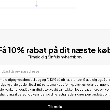
1
Få 10% rabat på dit næste kø
Tilmeld dig Sinfuls nyhedsbrev
Indtast din e-mailadresse
lmeld dig nyhedsbrevet i dag og få 10% på dit næste køb. Glæd dig også til 
adgang til de gode tilbud, målrettet markedsføring, eksklusive lanceringer o
de konkurrencer.
Du kan altid trække dit samtykke tilbage. Læs mere om vo
ehandling af personoplysninger og dine rettigheder i vores
persondatapolit
Tilmeld