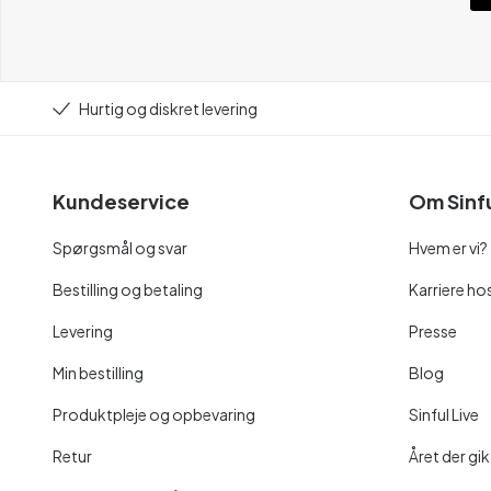
Hurtig og diskret levering
Kundeservice
Om Sinf
Spørgsmål og svar
Hvem er vi?
Bestilling og betaling
Karriere hos
Levering
Presse
Min bestilling
Blog
Produktpleje og opbevaring
Sinful Live
Retur
Året der gik