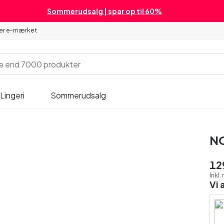
Sommerudsalg | spar op til 60%
 er e-mærket
Lingeri
Sommerudsalg
NO
12
Inkl
Vi 