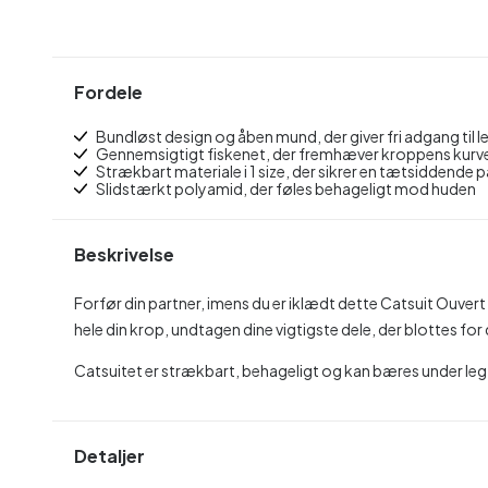
Fordele
Bundløst design og åben mund, der giver fri adgang til l
Gennemsigtigt fiskenet, der fremhæver kroppens kurv
Strækbart materiale i 1 size, der sikrer en tætsiddende
Slidstærkt polyamid, der føles behageligt mod huden
Beskrivelse
Forfør din partner, imens du er iklædt dette Catsuit Ouve
hele din krop, undtagen dine vigtigste dele, der blottes for
Catsuitet er strækbart, behageligt og kan bæres under le
Detaljer