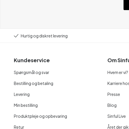
Hurtig og diskret levering
Kundeservice
Om Sinf
Spørgsmål og svar
Hvem er vi?
Bestilling og betaling
Karriere hos
Levering
Presse
Min bestilling
Blog
Produktpleje og opbevaring
Sinful Live
Retur
Året der gik