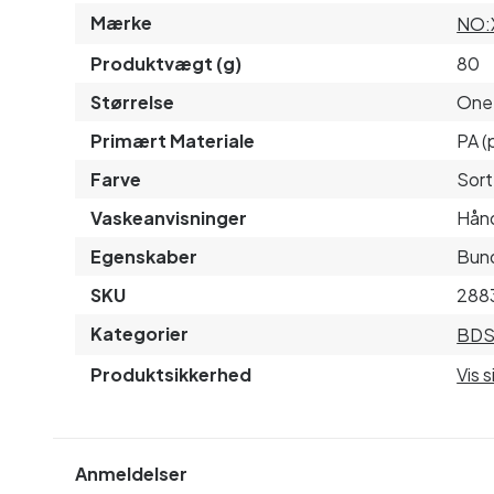
Mærke
NO:
Produktvægt (g)
80
Størrelse
One 
Primært Materiale
PA (
Farve
Sort
Vaskeanvisninger
Hånd
Egenskaber
Bund
SKU
288
Kategorier
BD
Produktsikkerhed
Vis 
Anmeldelser