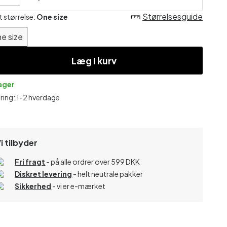
Størrelsesguide
t størrelse:
One size
e size
Læg i kurv
lager
ring: 1-2 hverdage
i tilbyder
Fri fragt
- på alle ordrer over 599 DKK
Diskret levering
- helt neutrale pakker
Sikkerhed
- vi er e-mærket