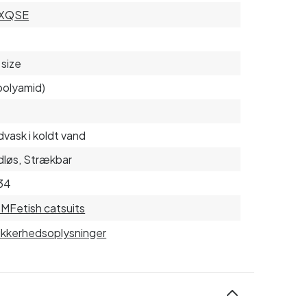
XQSE
size
polyamid)
vask i koldt vand
løs, Strækbar
34
SM
Fetish catsuits
sikkerhedsoplysninger