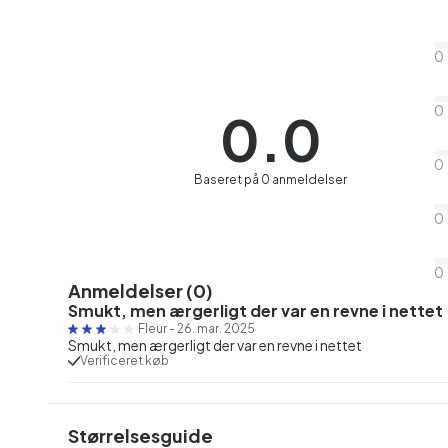
0
0
0.0
0
Baseret på 0 anmeldelser
0
0
Anmeldelser (0)
Smukt, men ærgerligt der var en revne i nettet
Fleur
-
26. mar. 2025
Smukt, men ærgerligt der var en revne i nettet
Verificeret køb
Størrelsesguide