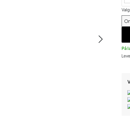
Valg
On
På 
Leve
V