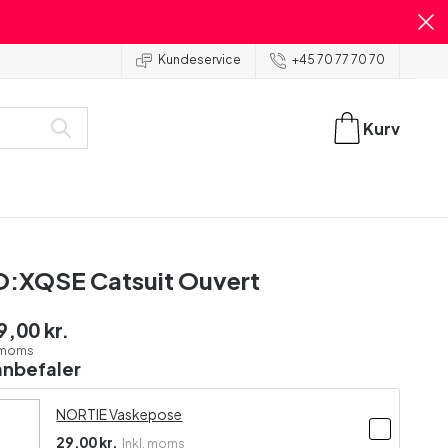
Kundeservice
+45 70 77 70 70
Kurv
:XQSE Catsuit Ouvert
9,00 kr.
. moms
anbefaler
NORTIE Vaskepose
29,00 kr.
Inkl. moms