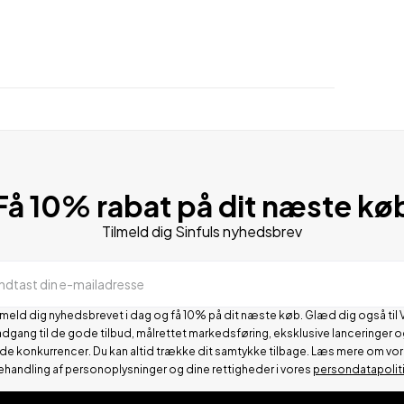
Få 10% rabat på dit næste kø
Tilmeld dig Sinfuls nyhedsbrev
Indtast din e-mailadresse
lmeld dig nyhedsbrevet i dag og få 10% på dit næste køb. Glæd dig også til 
adgang til de gode tilbud, målrettet markedsføring, eksklusive lanceringer o
de konkurrencer.
Du kan altid trække dit samtykke tilbage. Læs mere om vo
ehandling af personoplysninger og dine rettigheder i vores
persondatapolit