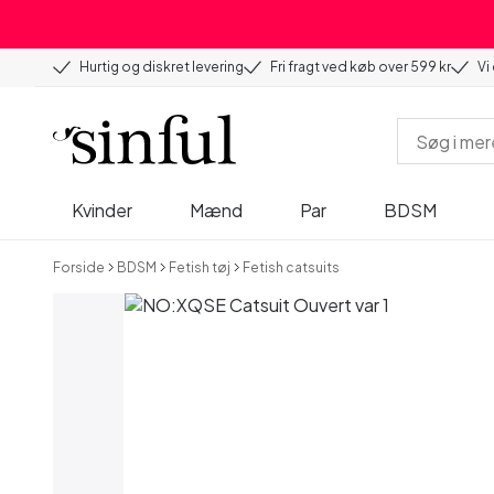
Hurtig og diskret levering
Fri fragt ved køb over 599 kr
Vi
Kvinder
Mænd
Par
BDSM
Forside
BDSM
Fetish tøj
Fetish catsuits