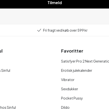
Tilmeld
Fri fragt ved køb over 599 kr
ul
Favoritter
Satisfyer Pro 2 Next Generati
 Sinful
Erotisk julekalender
Vibrator
Sexdukker
Pocket Pussy
 hos Sinful
Dildo