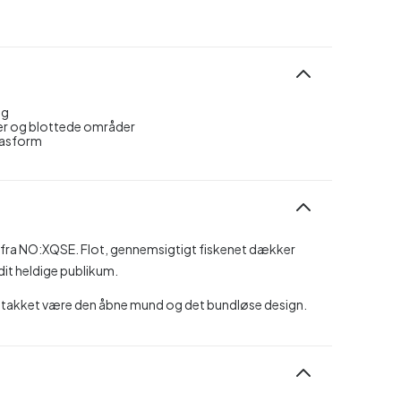
eg
er og blottede områder
 pasform
rt fra NO:XQSE. Flot, gennemsigtigt fiskenet dækker
 dit heldige publikum.
g takket være den åbne mund og det bundløse design.