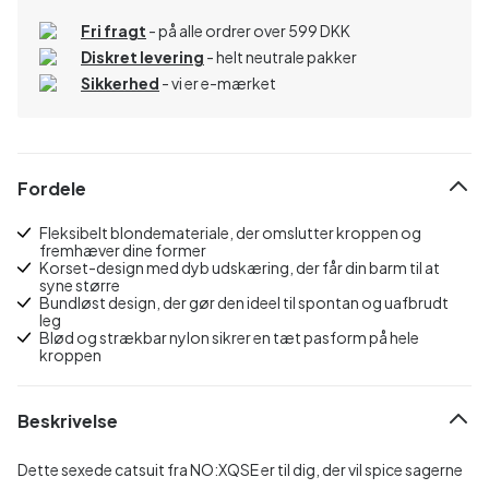
Fri fragt
- på alle ordrer over 599 DKK
Diskret levering
- helt neutrale pakker
Sikkerhed
- vi er e-mærket
Fordele
Fleksibelt blondemateriale, der omslutter kroppen og
fremhæver dine former
Korset-design med dyb udskæring, der får din barm til at
syne større
Bundløst design, der gør den ideel til spontan og uafbrudt
leg
Blød og strækbar nylon sikrer en tæt pasform på hele
kroppen
Beskrivelse
Dette sexede catsuit fra NO:XQSE er til dig, der vil spice sagerne