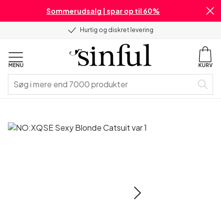
Sommerudsalg | spar op til 60%
Hurtig og diskret levering
MENU
KURV