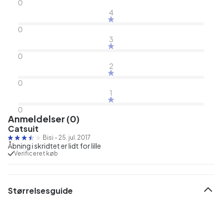
0
4
0
3
0
2
0
1
0
Anmeldelser (0)
Catsuit
Bisi
-
25. jul. 2017
Åbning i skridtet er lidt for lille
Verificeret køb
Størrelsesguide