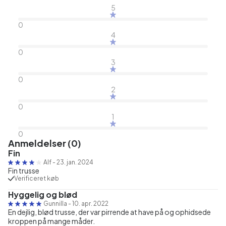
5
0
4
0
3
0
2
0
1
0
Anmeldelser (0)
Fin
Alf
-
23. jan. 2024
Fin trusse
Verificeret køb
Hyggelig og blød
Gunnilla
-
10. apr. 2022
En dejlig, blød trusse, der var pirrende at have på og ophidsede
kroppen på mange måder.