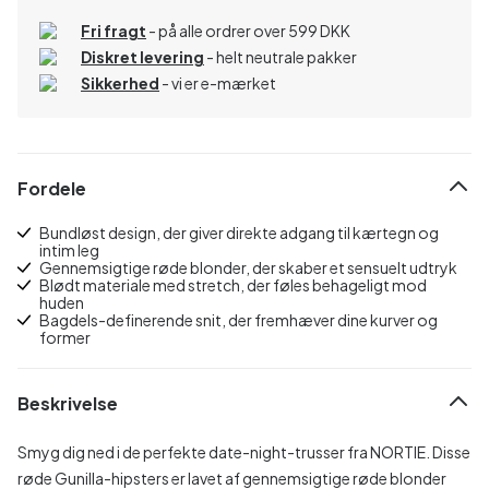
Fri fragt
- på alle ordrer over 599 DKK
Diskret levering
- helt neutrale pakker
Sikkerhed
- vi er e-mærket
Fordele
Bundløst design, der giver direkte adgang til kærtegn og
intim leg
Gennemsigtige røde blonder, der skaber et sensuelt udtryk
Blødt materiale med stretch, der føles behageligt mod
huden
Bagdels-definerende snit, der fremhæver dine kurver og
former
Beskrivelse
Smyg dig ned i de perfekte date-night-trusser fra NORTIE. Disse
røde Gunilla-hipsters er lavet af gennemsigtige røde blonder