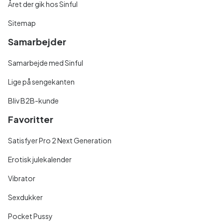
Året der gik hos Sinful
Sitemap
Samarbejder
Samarbejde med Sinful
Lige på sengekanten
Bliv B2B-kunde
Favoritter
Satisfyer Pro 2 Next Generation
Erotisk julekalender
Vibrator
Sexdukker
Pocket Pussy