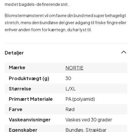
med et bagdels-definerende snit.
Blomstermønsteret vil omfavne din bund med super behageligt
stretch, mens den bundløse del giver adgang til friske fingre eller
enhver anden form for kærtegn, du har lyst til.
Detaljer
Mærke
NORTIE
Produktvægt (g)
30
Størrelse
L/XL
Primært Materiale
PA (polyamid)
Farve
Rød
Vaskeanvisninger
Vaskes ved 30 grader
Egenskaber
Bundløs, Strækbar