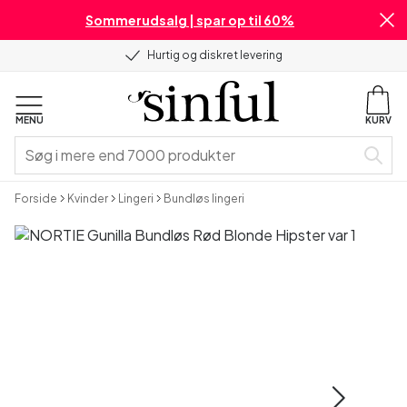
Sommerudsalg | spar op til 60%
Hurtig og diskret levering
MENU
KURV
Forside
Kvinder
Lingeri
Bundløs lingeri