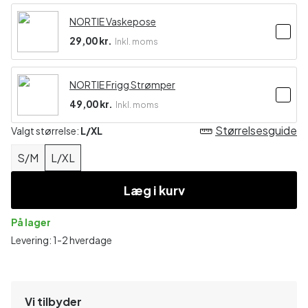
NORTIE Vaskepose
29,00 kr.
Inkl. moms
NORTIE Frigg Strømper
49,00 kr.
Inkl. moms
Størrelsesguide
Valgt størrelse:
L/XL
S/M
L/XL
Læg i kurv
På lager
Levering: 1-2 hverdage
Vi tilbyder