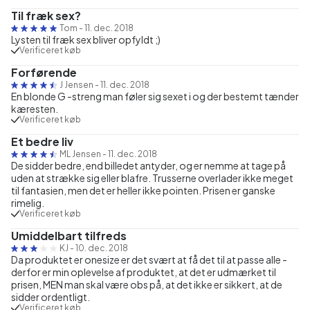
Til fræk sex?
Tom
-
11. dec. 2018
Lysten til fræk sex bliver opfyldt ;)
Verificeret køb
Forførende
J Jensen
-
11. dec. 2018
En blonde G -streng man føler sig sexet i og der bestemt tænder
kæresten.
Verificeret køb
Et bedre liv
ML Jensen
-
11. dec. 2018
De sidder bedre, end billedet antyder, og er nemme at tage på
uden at strække sig eller blafre. Trusserne overlader ikke meget
til fantasien, men det er heller ikke pointen. Prisen er ganske
rimelig.
Verificeret køb
Umiddelbart tilfreds
KJ
-
10. dec. 2018
Da produktet er onesize er det svært at få det til at passe alle -
derfor er min oplevelse af produktet, at det er udmærket til
prisen, MEN man skal være obs på, at det ikke er sikkert, at de
sidder ordentligt.
Verificeret køb