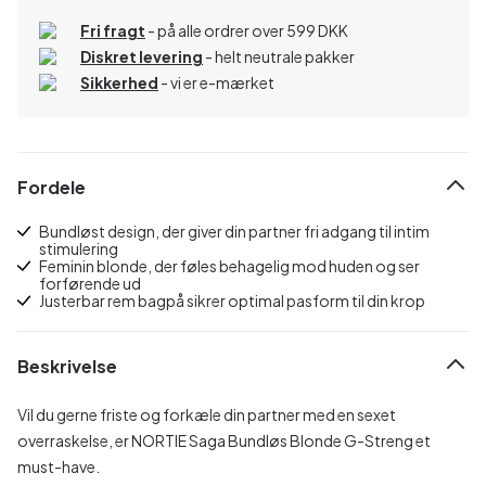
Fri fragt
- på alle ordrer over 599 DKK
Diskret levering
- helt neutrale pakker
Sikkerhed
- vi er e-mærket
Fordele
Bundløst design, der giver din partner fri adgang til intim
stimulering
Feminin blonde, der føles behagelig mod huden og ser
forførende ud
Justerbar rem bagpå sikrer optimal pasform til din krop
Beskrivelse
Vil du gerne friste og forkæle din partner med en sexet
overraskelse, er NORTIE Saga Bundløs Blonde G-Streng et
must-have.