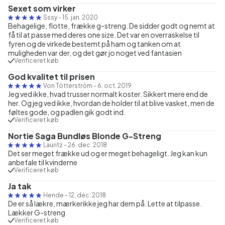
Sexet som virker
Sssy
-
15. jan. 2020
Behagelige, flotte, frække g-streng. De sidder godt og nemt at
få til at passe med deres one size. Det var en overraskelse til
fyren og de virkede bestemt på ham og tanken om at
muligheden var der, og det gør jo noget ved fantasien
Verificeret køb
God kvalitet til prisen
Von Tötterström
-
6. oct. 2019
Jeg ved ikke, hvad trusser normalt koster. Sikkert mere end de
her. Og jeg ved ikke, hvordan de holder til at blive vasket, men de
føltes gode, og padlen gik godt ind.
Verificeret køb
Nortie Saga Bundløs Blonde G-Streng
Lauritz
-
26. dec. 2018
Det ser meget frække ud og er meget behageligt. Jeg kan kun
anbefale til kvinderne
Verificeret køb
Ja tak
Hende
-
12. dec. 2018
De er så lækre, mærkerikke jeg har dem på. Lette at tilpasse.
Lækker G-streng
Verificeret køb