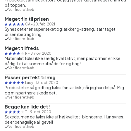
på toppen.
Verificeret køb
Meget fin til prisen
CA
-
20. feb. 2021
Synes det er en super sexet og lækker g-streng, især taget
prisen i betragtning
Verificeret køb
Meget tilfreds
R
-
8. nov. 2020
Materialet føles ikke særlig kvalitativt, men pasformen er ikke
dårlig. Let at komme til både for og bag!
Verificeret køb
Passer perfekt til mig.
Lucy
-
13. oct. 2020
Produktet er så godt og føles fantastisk, når jeg har det på. Mig
og min partner elskede det.
Verificeret køb
Begge kan lide det!
T
-
9. oct. 2020
Sexede, men de føles ikke af høj kvalitet i blonderne. Hun synes,
de er behagelige alligevel!
Verificeret køb