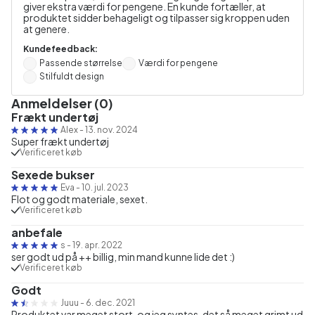
giver ekstra værdi for pengene. En kunde fortæller, at
produktet sidder behageligt og tilpasser sig kroppen uden
at genere.
Kundefeedback:
Passende størrelse
Værdi for pengene
Stilfuldt design
Anmeldelser (0)
Frækt undertøj
Alex
-
13. nov. 2024
Super frækt undertøj
Verificeret køb
Sexede bukser
Eva
-
10. jul. 2023
Flot og godt materiale, sexet.
Verificeret køb
anbefale
s
-
19. apr. 2022
ser godt ud på ++ billig, min mand kunne lide det :)
Verificeret køb
Godt
Juuu
-
6. dec. 2021
Produktet var meget stort, og jeg syntes, det så meget grimt ud