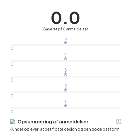
0.0
Baseret på 0 anmeldelser
5
0
4
0
3
0
2
0
1
0
Opsummering af anmeldelser
i
Kunder oplever, at det flotte design og den gode pasform