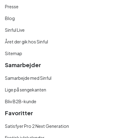
Presse
Blog
Sinful Live
Året der gik hos Sinful
Sitemap
Samarbejder
Samarbejde med Sinful
Lige på sengekanten
Bliv B2B-kunde
Favoritter
Satisfyer Pro 2 Next Generation
Erotisk julekalender