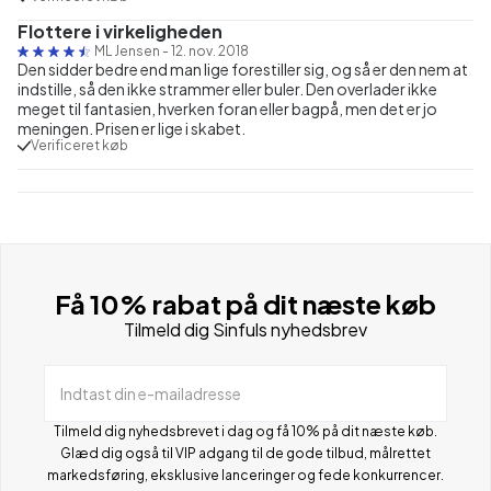
Flottere i virkeligheden
ML Jensen
-
12. nov. 2018
Den sidder bedre end man lige forestiller sig, og så er den nem at
indstille, så den ikke strammer eller buler. Den overlader ikke
meget til fantasien, hverken foran eller bagpå, men det er jo
meningen. Prisen er lige i skabet.
Verificeret køb
Få 10% rabat på dit næste køb
Tilmeld dig Sinfuls nyhedsbrev
Indtast din e-mailadresse
Tilmeld dig nyhedsbrevet i dag og få 10% på dit næste køb.
Glæd dig også til VIP adgang til de gode tilbud, målrettet
markedsføring, eksklusive lanceringer og fede konkurrencer.