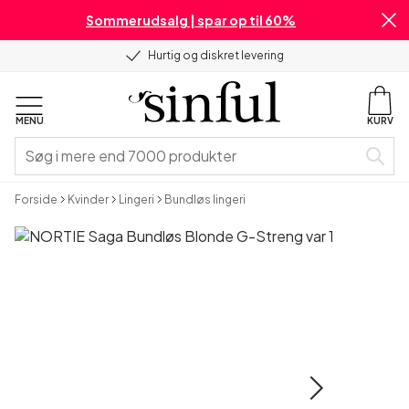
Sommerudsalg | spar op til 60%
Hurtig og diskret levering
MENU
KURV
Forside
Kvinder
Lingeri
Bundløs lingeri