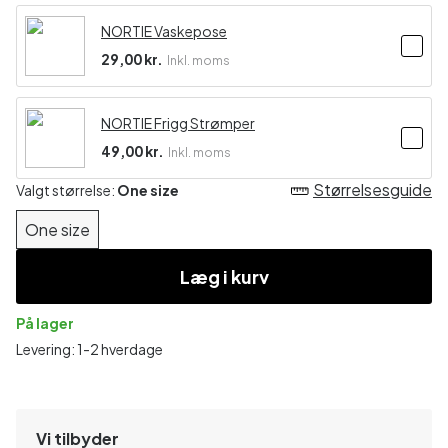
NORTIE Vaskepose
29,00 kr.
Inkl. moms
NORTIE Frigg Strømper
49,00 kr.
Inkl. moms
Størrelsesguide
Valgt størrelse:
One size
One size
Læg i kurv
På lager
Levering: 1-2 hverdage
Vi tilbyder