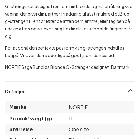
G-strengen er designet i en feminin blonde og har en åbning ved
vagina, der giver din partner fri adgang til at stimulere dig. Brug
g-strengen til en forførende aften derhjemme, eller tag den på
ude en aften og se, hvor lang tid din elsker kan holde fingrene fra
dig.
For at opnå den perfekte pasform kan g-strengen indstilles
bagpå. Vi lover, den sidder lige så godt, som den ser ud.
NORTIE Saga Bundløs Blonde G-Streng er designet i Danmark.
Detaljer
Mærke
NORTIE
Produktvægt (g)
11
Størrelse
One size