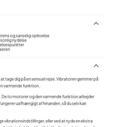
ntens og sanselig oplevelse
rsonlig nydelse
delsespunkter
useren
l at tage dig på en sensuel rejse. Vibratoren gemmer på
 en varmende funktion.
e. De to motorer og den varmende funktion arbejder
ungerer uafhængigt af hinanden, så du selv kan
ibrationsindstillinger, eller ved at nyde en ekstra