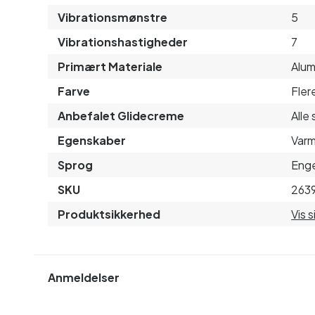
Vibrationsmønstre
5
Vibrationshastigheder
7
Primært Materiale
Alum
Farve
Fler
Anbefalet Glidecreme
Alle 
Egenskaber
Varm
Sprog
Enge
SKU
263
Produktsikkerhed
Vis 
Anmeldelser