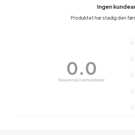
Ingen kundea
Produktet har stadig den fø
0
0
0.0
0
Baseret på 0 anmeldelser
0
0