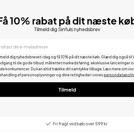
Få 10% rabat på dit næste kø
Tilmeld dig Sinfuls nyhedsbrev
Indtast din e-mailadresse
lmeld dig nyhedsbrevet i dag og få 10% på dit næste køb. Glæd dig også til 
adgang til de gode tilbud, målrettet markedsføring, eksklusive lanceringer o
de konkurrencer.
Du kan altid trække dit samtykke tilbage. Læs mere om vo
ehandling af personoplysninger og dine rettigheder i vores
persondatapolit
Tilmeld
Fri fragt ved køb over 599 kr