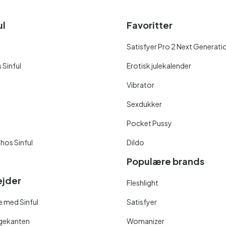
ul
Favoritter
Satisfyer Pro 2 Next Generati
 Sinful
Erotisk julekalender
Vibrator
Sexdukker
Pocket Pussy
 hos Sinful
Dildo
Populære brands
jder
Fleshlight
 med Sinful
Satisfyer
ngekanten
Womanizer