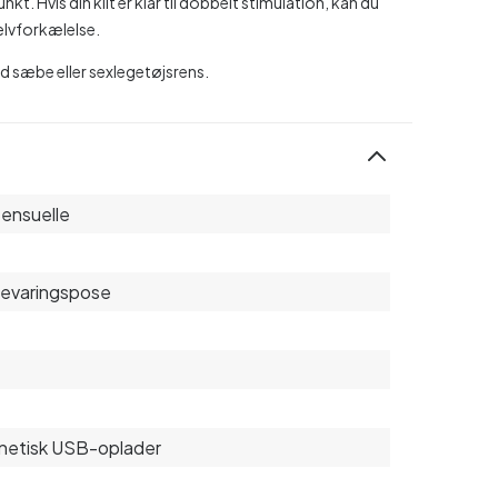
t. Hvis din klit er klar til dobbelt stimulation, kan du
elvforkælelse.
 sæbe eller sexlegetøjsrens.
ensuelle
evaringspose
netisk USB-oplader