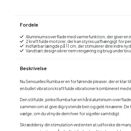
Fordele
Aluminiumsoverflade med varmefunktion, der giver en i
2 kraftfulde motorer, der kan styres uafhængigt for pe
Indførbar længde på 11 cm, der stimulerer dine indre ny
Vandtæt design sikrer nem rengøring og brug under br
Beskrivelse
Nu Sensuelles Rumba er en forførende pleaser, der er klar ti
en bullet vibrators kraftfulde vibrationer kombineret med
Den stilfulde, pinke Rumba har en hård aluminium overflad
sammen om at give dig rystende ben og gelé i knæene. De f
vælge, om du vil nyde dem hver for sig eller samtidigt.
Skræddersy din stimulation ved enten at udforske de mange v