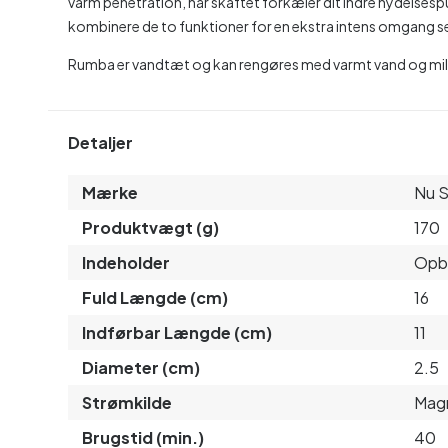
varm penetration, når skaftet forkæler dit indre nydelsespunk
kombinere de to funktioner for en ekstra intens omgang s
Rumba er vandtæt og kan rengøres med varmt vand og mild
Detaljer
Mærke
Nu S
Produktvægt (g)
170
Indeholder
Opb
Fuld Længde (cm)
16
Indførbar Længde (cm)
11
Diameter (cm)
2.5
Strømkilde
Mag
Brugstid (min.)
40