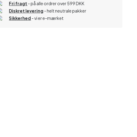
Fri fragt
- på alle ordrer over 599 DKK
Diskret levering
- helt neutrale pakker
Sikkerhed
- vi er e-mærket