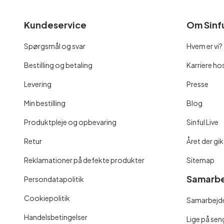
Kundeservice
Om Sinf
Spørgsmål og svar
Hvem er vi?
Bestilling og betaling
Karriere hos
Levering
Presse
Min bestilling
Blog
Produktpleje og opbevaring
Sinful Live
Retur
Året der gik
Reklamationer på defekte produkter
Sitemap
Samarbe
Persondatapolitik
Cookiepolitik
Samarbejde
Handelsbetingelser
Lige på se