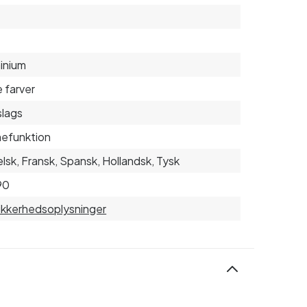
inium
e farver
slags
efunktion
lsk, Fransk, Spansk, Hollandsk, Tysk
90
sikkerhedsoplysninger