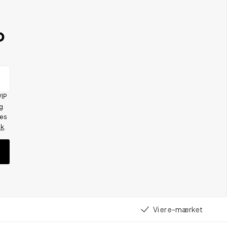
b
VIP
g
res
ik
.
Vi er e-mærket