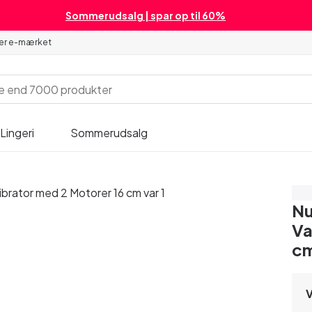
Sommerudsalg | spar op til 60%
 er e-mærket
Lingeri
Sommerudsalg
Sp
Nu
Va
c
V