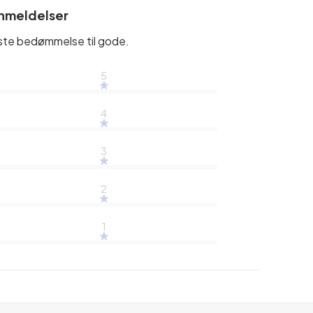
nmeldelser
rste bedømmelse til gode.
5
4
3
2
1