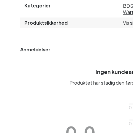
Kategorier
BD
Wart
Produktsikkerhed
Vis 
Anmeldelser
Ingen kundea
Produktet har stadig den fø
0
0
0.0