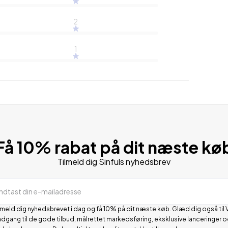
2
1
Få 10% rabat på dit næste kø
Tilmeld dig Sinfuls nyhedsbrev
Indtast din e-mailadresse
lmeld dig nyhedsbrevet i dag og få 10% på dit næste køb. Glæd dig også til 
adgang til de gode tilbud, målrettet markedsføring, eksklusive lanceringer o