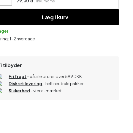
79,00 kr.
Inkl. moms
Læg i kurv
lager
ring: 1-2 hverdage
i tilbyder
Fri fragt
- på alle ordrer over 599 DKK
Diskret levering
- helt neutrale pakker
Sikkerhed
- vi er e-mærket