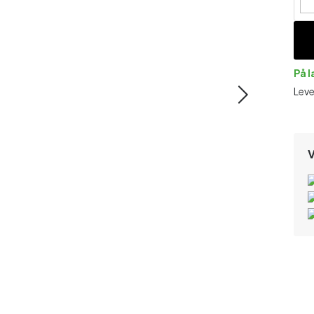
På 
Leve
V