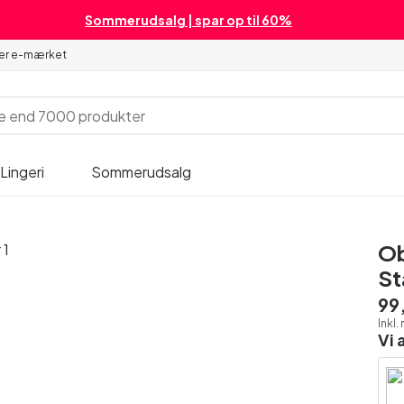
Sommerudsalg | spar op til 60%
 er e-mærket
Lingeri
Sommerudsalg
Ob
St
99,
Inkl
Vi 