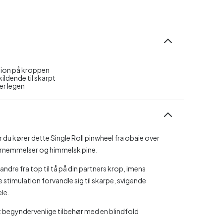
ation på kroppen
kildende til skarpt
er legen
r du kører dette Single Roll pinwheel fra obaie over
ornemmelser og himmelsk pine.
 vandre fra top til tå på din partners krop, imens
 stimulation forvandle sig til skarpe, svigende
le.
et begyndervenlige tilbehør med en blindfold