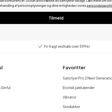
de konkurrencer.
Du kan altid trække dit samtykke tilbage. Læs mere om vo
ehandling af personoplysninger og dine rettigheder i vores
persondatapolit
Tilmeld
Fri fragt ved køb over 599 kr
ul
Favoritter
Satisfyer Pro 2 Next Generati
 Sinful
Erotisk julekalender
Vibrator
Sexdukker