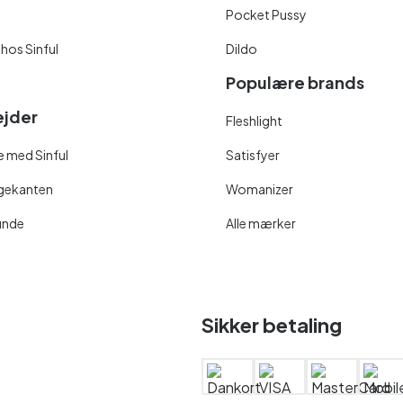
Pocket Pussy
 hos Sinful
Dildo
Populære brands
jder
Fleshlight
 med Sinful
Satisfyer
ngekanten
Womanizer
unde
Alle mærker
Sikker betaling