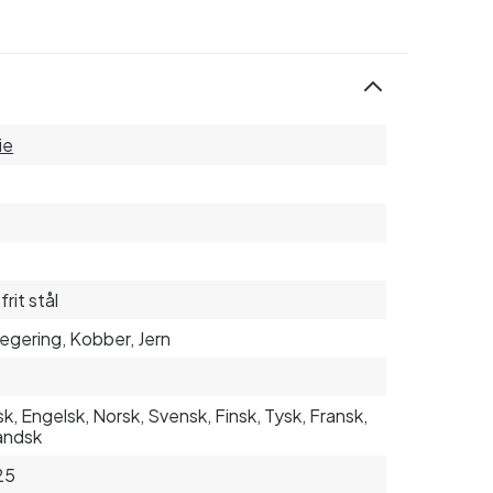
ie
rit stål
legering, Kobber, Jern
k, Engelsk, Norsk, Svensk, Finsk, Tysk, Fransk,
andsk
25