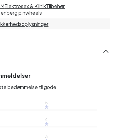
SM
Elektrosex & Klinik
Tilbehør
enberg pinwheels
sikkerhedsoplysninger
nmeldelser
rste bedømmelse til gode.
5
4
3