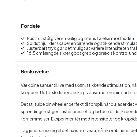
Fordele
Rustfrit stål giver en kølig og intens følelse mod huden
Spidst hjul, der skaber en pirrende og stikkende stimul
Justerbart tryk gør det muligt at variere intensiteten fra 
18,5 cm længde sikrer godt greb og præcis kontrol und
Beskrivelse
Væk dine sanser til live med skøn, stikkende stimulation, nå
kroppen. Udforsk den erotiske grænse mellem pirrende f
Det stilfulde pinwheel er perfekt til forspil, når du lader det
spændingen stiger. Justér presset og lad den blide, kildende
fornemmelser. Eksperimentér med intensiteter og kropsde
Tag jeres sanseleg til det næste niveau, når i kombinerer d