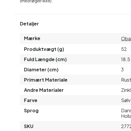
(medføgler ikke).
Detaljer
Mærke
Oba
Produktvægt (g)
52
Fuld Længde (cm)
18.5
Diameter (cm)
3
Primært Materiale
Rustf
Andre Materialer
Zink
Farve
Sølv
Sprog
Dans
Holl
SKU
277