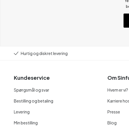
fe
b
Hurtig og diskret levering
Kundeservice
Om Sinf
Spørgsmål og svar
Hvem er vi?
Bestilling og betaling
Karriere hos
Levering
Presse
Min bestilling
Blog