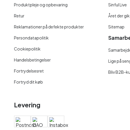
Produktpleje og opbevaring
Sinful Live
Retur
Året der gik
Reklamationer på defekte produkter
Sitemap
Samarbe
Persondatapolitik
Cookiepolitik
Samarbejde
Handelsbetingelser
Lige på se
Fortrydelsesret
Bliv B2B-k
Fortryd dit køb
Levering