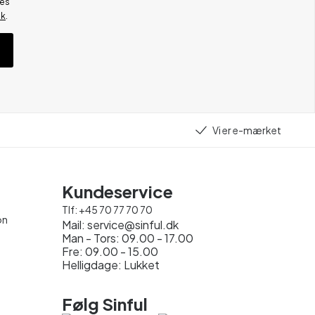
res
ik
.
Vi er e-mærket
Kundeservice
Tlf:
+45 70 77 70 70
on
Mail:
service@sinful.dk
Man - Tors: 09.00 - 17.00
Fre: 09.00 - 15.00
Helligdage: Lukket
Følg Sinful