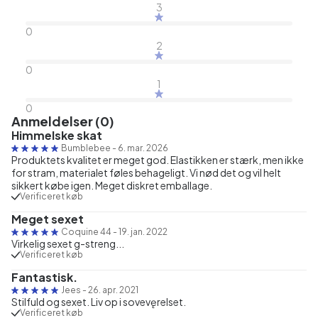
3
0
2
0
1
0
Anmeldelser (0)
Himmelske skat
Bumblebee
-
6. mar. 2026
Produktets kvalitet er meget god. Elastikken er stærk, men ikke
for stram, materialet føles behageligt. Vi nød det og vil helt
sikkert købe igen. Meget diskret emballage.
Verificeret køb
Meget sexet
Coquine 44
-
19. jan. 2022
Virkelig sexet g-streng...
Verificeret køb
Fantastisk.
Jees
-
26. apr. 2021
Stilfuld og sexet. Liv op i sovevęrelset.
Verificeret køb