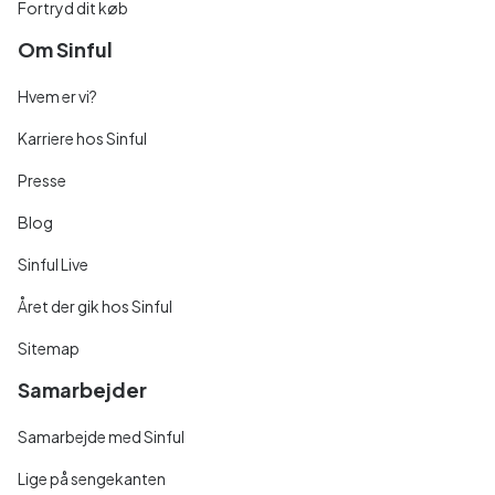
Fortryd dit køb
Om Sinful
Hvem er vi?
Karriere hos Sinful
Presse
Blog
Sinful Live
Året der gik hos Sinful
Sitemap
Samarbejder
Samarbejde med Sinful
Lige på sengekanten