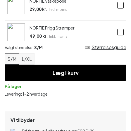
NORTIE Vaskepose
29,00 kr.
Inkl. moms
NORTIE Frigg Strømper
49,00 kr.
Inkl. moms
Størrelsesguide
Valgt størrelse:
S/M
S/M
L/XL
Læg i kurv
På lager
Levering: 1-2 hverdage
Vi tilbyder
Fri fragt
- på alle ordrer over 599 DKK