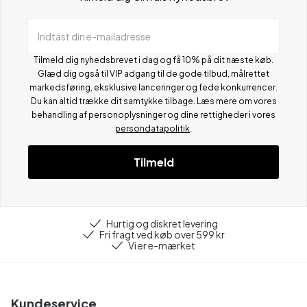
Indtast din e-mailadresse
Tilmeld dig nyhedsbrevet i dag og få 10% på dit næste køb.
Glæd dig også til VIP adgang til de gode tilbud, målrettet
markedsføring, eksklusive lanceringer og fede konkurrencer.
Du kan altid trække dit samtykke tilbage. Læs mere om vores
behandling af personoplysninger og dine rettigheder i vores
persondatapolitik
.
Tilmeld
Hurtig og diskret levering
Fri fragt ved køb over 599 kr
Vi er e-mærket
Kundeservice