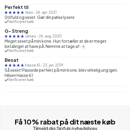
Perfekt til
Jees
-
26. apr. 2021
Stilfuld og sexet. Gør din pølse lysere
Verificeret køb
G- Streng
James
-
26. aug. 2020
Meget sexet på min kone. Hun fortæller at de er meget
betalinger at have på. Nemme at tage af :-)
Verificeret køb
Besat
Hasse 61
-
23. jan. 2019
Så sexet! Passede perfekt på min kone, blev virkelig ung igen.
Hilsen Hasse 61
Verificeret køb
Få 10% rabat på dit næste køb
Tilmeld dig Sinfuls nyhedsbrev