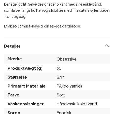
behageligt fit. Selve designet er pikant med sine enkle bånd,
som løber langs hoften og afsluttes med fine satin sløjfer, både i
front og bag.
Et absolut must-have til din sexede garderobe.
Detaljer
Mærke
Obsessive
Produktvægt (g)
60
Størrelse
S/M
Primært Materiale
PA (polyamid)
Farve
Sort
Vaskeanvisninger
Håndvask i koldt vand
Sprog
Engelsk