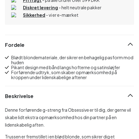
Diskret levering
- helt neutrale pakker
Sikkerhed
- vi er e-mærket
Fordele
Blødt blondemateriale, der sikrer en behagelig pasform mod
huden
Pikant design med bånd langs hofterne og satinsløjfer
Forførende udtryk, som skaber opmærksomhed på
kroppen under lidenskabelige aftener
Beskrivelse
Denne forførende g-streng fra Obsessive er til dig, der gerne vil
skabe lidt ekstra opmærksomhed hos din partner på en
lidenskabelig aften.
Trussen er fremstillet i en blød blonde, som sikrer dig et