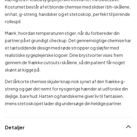
Kostumet består af et blonde chemise med slidser i bh-skålene,
en hat, g-streng, handsker og et stetoskop, perfekt til pirrende
rollespil.
Mærk, hvordan temperaturen stiger, når du forbereder din
partner på et grundigt checkup. Det gennemsigtige chemise har
et tætsiddende design med røde stropper og sløjfer med
realistiske sygeplejerske logoer. Dine brystvorter vises frem
gennem de frække cutouts i skålene, så din patient får noget
skønt at kigge på.
Det lårkorte chemise skjuler knap nok synet af den frække g-
streng og gør det nemt for nysgerrige hænder at udforske din
dejlige, bare hud. Hatten og handskerne giver liv til fantasien,
imens stetoskopet lader dig undersøge din heldige partner.
Detaljer