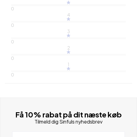
0
4
0
3
0
2
0
1
0
Få 10% rabat på dit næste køb
Tilmeld dig Sinfuls nyhedsbrev