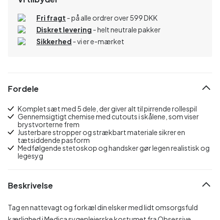
Fri fragt
- på alle ordrer over 599 DKK
Diskret levering
- helt neutrale pakker
Sikkerhed
- vi er e-mærket
Fordele
Komplet sæt med 5 dele, der giver alt til pirrende rollespil
Gennemsigtigt chemise med cutouts i skålene, som viser
brystvorterne frem
Justerbare stropper og strækbart materiale sikrer en
tætsiddende pasform
Medfølgende stetoskop og handsker gør legen realistisk og
legesyg
Beskrivelse
Tag en nattevagt og forkæl din elsker med lidt omsorgsfuld
kærlighed i Medica sygeplejerske kostumet fra Obsessive.