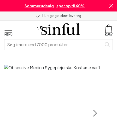
Sommerudsalg | spar op til 60%
Hurtig og diskret levering
MENU
KURV