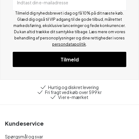
Indtast din e-mailadresse
Tilmeld dig nyhedsbrevet i dag og få 10% på dit næste køb.
Glæd dig også til VIP adgang til de gode tilbud, målrettet
markedsføring, eksklusive lanceringer og fede konkurrencer.
Du kan altid trække dit samtykke tilbage. Læs mere om vores
behandling af personoplysninger og dine rettigheder i vores
persondatapolitik
.
Tilmeld
Hurtig og diskret levering
Fri fragt ved køb over 599 kr
Vi er e-mærket
Kundeservice
Spørgsmål og svar