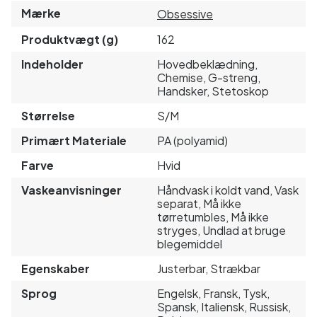
Mærke
Obsessive
Produktvægt (g)
162
Indeholder
Hovedbeklædning,
Chemise, G-streng,
Handsker, Stetoskop
Størrelse
S/M
Primært Materiale
PA (polyamid)
Farve
Hvid
Vaskeanvisninger
Håndvask i koldt vand, Vask
separat, Må ikke
tørretumbles, Må ikke
stryges, Undlad at bruge
blegemiddel
Egenskaber
Justerbar, Strækbar
Sprog
Engelsk, Fransk, Tysk,
Spansk, Italiensk, Russisk,