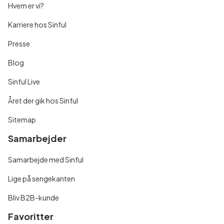
Hvem er vi?
Karriere hos Sinful
Presse
Blog
Sinful Live
Året der gik hos Sinful
Sitemap
Samarbejder
Samarbejde med Sinful
Lige på sengekanten
Bliv B2B-kunde
Favoritter