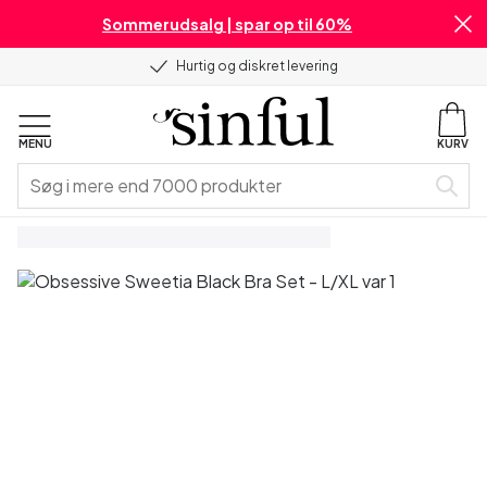
Sommerudsalg | spar op til 60%
Hurtig og diskret levering
MENU
KURV