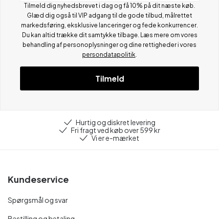
Tilmeld dig nyhedsbrevet i dag og få 10% på dit næste køb.
Glæd dig også til VIP adgang til de gode tilbud, målrettet
markedsføring, eksklusive lanceringer og fede konkurrencer.
Du kan altid trække dit samtykke tilbage. Læs mere om vores
behandling af personoplysninger og dine rettigheder i vores
persondatapolitik
.
Tilmeld
Hurtig og diskret levering
Fri fragt ved køb over 599 kr
Vi er e-mærket
Kundeservice
Spørgsmål og svar
Bestilling og betaling