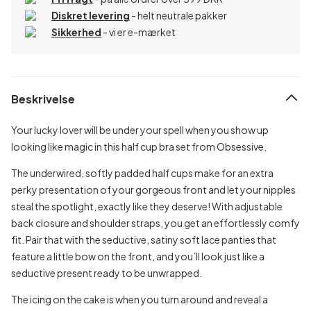
Diskret levering
- helt neutrale pakker
Sikkerhed
- vi er e-mærket
Beskrivelse
Your lucky lover will be under your spell when you show up
looking like magic in this half cup bra set from Obsessive.
The underwired, softly padded half cups make for an extra
perky presentation of your gorgeous front and let your nipples
steal the spotlight, exactly like they deserve! With adjustable
back closure and shoulder straps, you get an effortlessly comfy
fit. Pair that with the seductive, satiny soft lace panties that
feature a little bow on the front, and you’ll look just like a
seductive present ready to be unwrapped.
The icing on the cake is when you turn around and reveal a