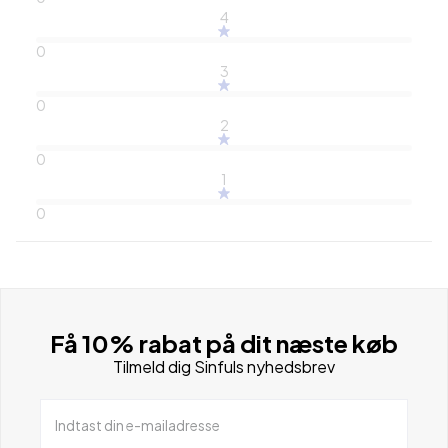
4
0
3
0
2
0
1
0
Få 10% rabat på dit næste køb
Tilmeld dig Sinfuls nyhedsbrev
Indtast din e-mailadresse