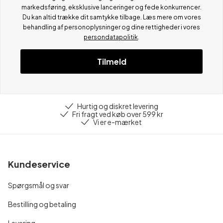
markedsføring, eksklusive lanceringer og fede konkurrencer.
Du kan altid trække dit samtykke tilbage. Læs mere om vores
behandling af personoplysninger og dine rettigheder i vores
persondatapolitik
.
Tilmeld
Hurtig og diskret levering
Fri fragt ved køb over 599 kr
Vi er e-mærket
Kundeservice
Spørgsmål og svar
Bestilling og betaling
Levering