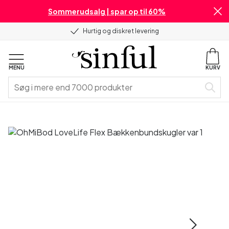
Sommerudsalg | spar op til 60%
Hurtig og diskret levering
MENU
KURV