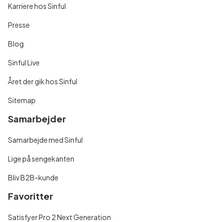
Karriere hos Sinful
Presse
Blog
Sinful Live
Året der gik hos Sinful
Sitemap
Samarbejder
Samarbejde med Sinful
Lige på sengekanten
Bliv B2B-kunde
Favoritter
Satisfyer Pro 2 Next Generation