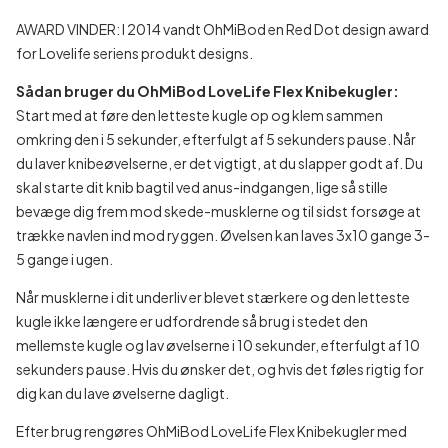
AWARD VINDER: I 2014 vandt OhMiBod en Red Dot design award
for Lovelife seriens produkt designs.
Sådan bruger du OhMiBod LoveLife Flex Knibekugler:
Start med at føre den letteste kugle op og klem sammen
omkring den i 5 sekunder, efterfulgt af 5 sekunders pause. Når
du laver knibeøvelserne, er det vigtigt, at du slapper godt af. Du
skal starte dit knib bagtil ved anus-indgangen, lige så stille
bevæge dig frem mod skede-musklerne og til sidst forsøge at
trække navlen ind mod ryggen. Øvelsen kan laves 3x10 gange 3-
5 gange i ugen.
Når musklerne i dit underliv er blevet stærkere og den letteste
kugle ikke længere er udfordrende så brug i stedet den
mellemste kugle og lav øvelserne i 10 sekunder, efterfulgt af 10
sekunders pause. Hvis du ønsker det, og hvis det føles rigtig for
dig kan du lave øvelserne dagligt.
Efter brug rengøres OhMiBod LoveLife Flex Knibekugler med