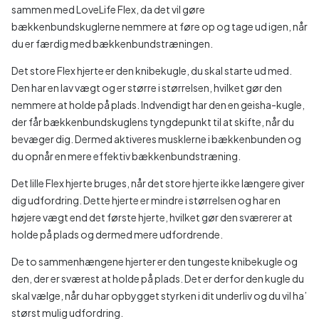
sammen med LoveLife Flex, da det vil gøre
bækkenbundskuglerne nemmere at føre op og tage ud igen, når
du er færdig med bækkenbundstræningen.
Det store Flex hjerte er den knibekugle, du skal starte ud med.
Den har en lav vægt og er større i størrelsen, hvilket gør den
nemmere at holde på plads. Indvendigt har den en geisha-kugle,
der får bækkenbundskuglens tyngdepunkt til at skifte, når du
bevæger dig. Dermed aktiveres musklerne i bækkenbunden og
du opnår en mere effektiv bækkenbundstræning.
Det lille Flex hjerte bruges, når det store hjerte ikke længere giver
dig udfordring. Dette hjerte er mindre i størrelsen og har en
højere vægt end det første hjerte, hvilket gør den sværerer at
holde på plads og dermed mere udfordrende.
De to sammenhængene hjerter er den tungeste knibekugle og
den, der er sværest at holde på plads. Det er derfor den kugle du
skal vælge, når du har opbygget styrken i dit underliv og du vil ha’
størst mulig udfordring.