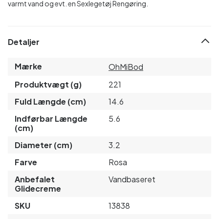
varmt vand og evt. en Sexlegetøj Rengøring.
Detaljer
Mærke
OhMiBod
Produktvægt (g)
221
Fuld Længde (cm)
14.6
Indførbar Længde
5.6
(cm)
Diameter (cm)
3.2
Farve
Rosa
Anbefalet
Vandbaseret
Glidecreme
SKU
13838