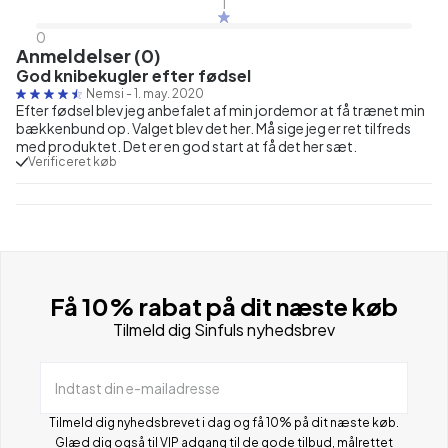
1
0
Anmeldelser (0)
God knibekugler efter fødsel
Nemsi
-
1. may. 2020
Efter fødsel blev jeg anbefalet af min jordemor at få trænet min
bækkenbund op. Valget blev det her. Må sige jeg er ret tilfreds
med produktet. Det er en god start at få det her sæt.
Verificeret køb
Få 10% rabat på dit næste køb
Tilmeld dig Sinfuls nyhedsbrev
Indtast din e-mailadresse
Tilmeld dig nyhedsbrevet i dag og få 10% på dit næste køb.
Glæd dig også til VIP adgang til de gode tilbud, målrettet