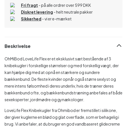
Fri fragt
- på alle ordrer over 599 DKK
Diskret levering
- helt neutrale pakker
Sikkerhed
- vi er e-mærket
Beskrivelse
OhMiBod LoveLife Flex er et eksklusivt sæt bestående af 3
knibekugler i forskellige størrelser og med forskellig vægt, der
kan hjælpe dig med at opnå en stærkere og sundere
bækkenbund. De fleste kvinder opnår også større sexlyst og
mere intens følsomhed i deres underliv, hvis de træner deres
bækkenbund ofte, og bækkenbundstræning anbefales af både
sexeksperter, jordmødre og gynækologer.
LoveLife Flex Knibekugler fra Ohmibod er fremstillet i silikone,
der giver kuglerne en blød og glat overflade, som er behagelig i
brug. Vi anbefaler, at du bruger en god vandbaseret glidecreme