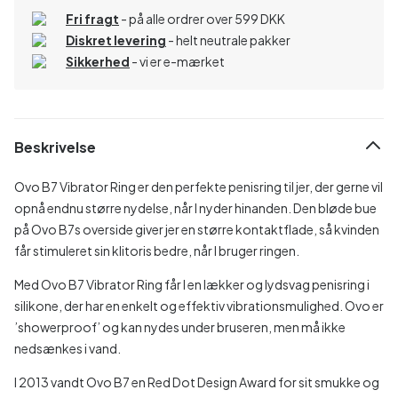
Fri fragt
- på alle ordrer over 599 DKK
Diskret levering
- helt neutrale pakker
Sikkerhed
- vi er e-mærket
Beskrivelse
Ovo B7 Vibrator Ring er den perfekte penisring til jer, der gerne vil
opnå endnu større nydelse, når I nyder hinanden. Den bløde bue
på Ovo B7s overside giver jer en større kontaktflade, så kvinden
får stimuleret sin klitoris bedre, når I bruger ringen.
Med Ovo B7 Vibrator Ring får I en lækker og lydsvag penisring i
silikone, der har en enkelt og effektiv vibrationsmulighed. Ovo er
’showerproof’ og kan nydes under bruseren, men må ikke
nedsænkes i vand.
I 2013 vandt Ovo B7 en Red Dot Design Award for sit smukke og