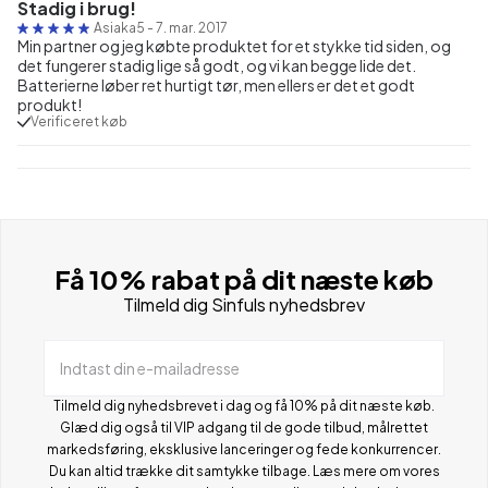
Stadig i brug!
Asiaka5
-
7. mar. 2017
Min partner og jeg købte produktet for et stykke tid siden, og
det fungerer stadig lige så godt, og vi kan begge lide det.
Batterierne løber ret hurtigt tør, men ellers er det et godt
produkt!
Verificeret køb
Få 10% rabat på dit næste køb
Tilmeld dig Sinfuls nyhedsbrev
Indtast din e-mailadresse
Tilmeld dig nyhedsbrevet i dag og få 10% på dit næste køb.
Glæd dig også til VIP adgang til de gode tilbud, målrettet
markedsføring, eksklusive lanceringer og fede konkurrencer.
Du kan altid trække dit samtykke tilbage. Læs mere om vores