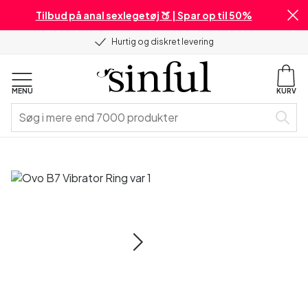
Tilbud på anal sexlegetøj 🍑 | Spar op til 50%
Hurtig og diskret levering
MENU
KURV