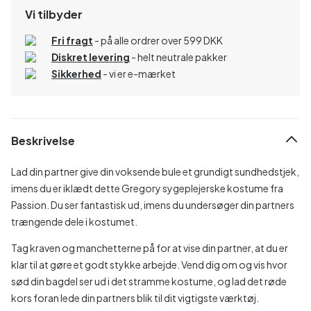
Vi tilbyder
Fri fragt
- på alle ordrer over 599 DKK
Diskret levering
- helt neutrale pakker
Sikkerhed
- vi er e-mærket
Beskrivelse
Lad din partner give din voksende bule et grundigt sundhedstjek,
imens du er iklædt dette Gregory sygeplejerske kostume fra
Passion. Du ser fantastisk ud, imens du undersøger din partners
trængende dele i kostumet.
Tag kraven og manchetterne på for at vise din partner, at du er
klar til at gøre et godt stykke arbejde. Vend dig om og vis hvor
sød din bagdel ser ud i det stramme kostume, og lad det røde
kors foran lede din partners blik til dit vigtigste værktøj.