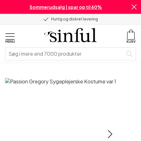
Sommerudsalg | spar op til 60%
Hurtig og diskret levering
MENU
KURV