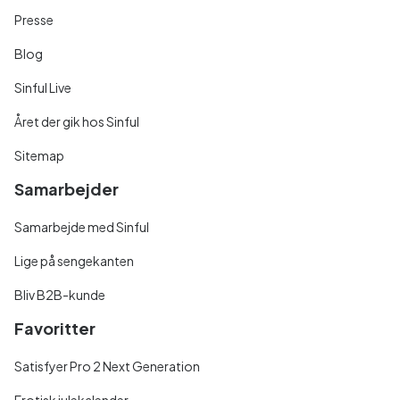
Presse
Blog
Sinful Live
Året der gik hos Sinful
Sitemap
Samarbejder
Samarbejde med Sinful
Lige på sengekanten
Bliv B2B-kunde
Favoritter
Satisfyer Pro 2 Next Generation
Erotisk julekalender