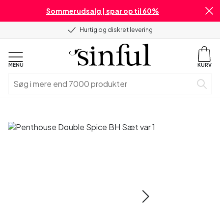
Sommerudsalg | spar op til 60%
Hurtig og diskret levering
MENU
KURV