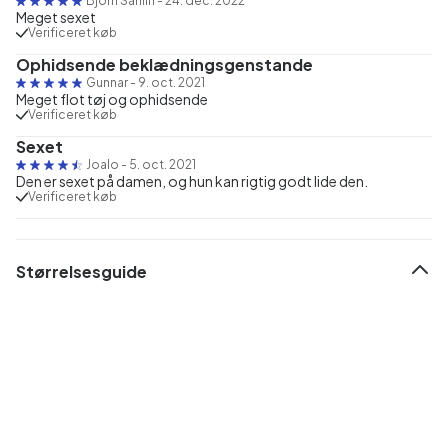
Bjorn Sahlin
-
24. dec. 2022
Meget sexet
Verificeret køb
Ophidsende beklædningsgenstande
Gunnar
-
9. oct. 2021
Meget flot tøj og ophidsende
Verificeret køb
Sexet
Joalo
-
5. oct. 2021
Den er sexet på damen, og hun kan rigtig godt lide den.
Verificeret køb
Størrelsesguide