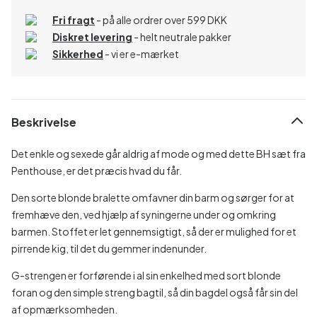
Fri fragt
- på alle ordrer over 599 DKK
Diskret levering
- helt neutrale pakker
Sikkerhed
- vi er e-mærket
Beskrivelse
Det enkle og sexede går aldrig af mode og med dette BH sæt fra
Penthouse, er det præcis hvad du får.
Den sorte blonde bralette omfavner din barm og sørger for at
fremhæve den, ved hjælp af syningerne under og omkring
barmen. Stoffet er let gennemsigtigt, så der er mulighed for et
pirrende kig, til det du gemmer indenunder.
G-strengen er forførende i al sin enkelhed med sort blonde
foran og den simple streng bagtil, så din bagdel også får sin del
af opmærksomheden.