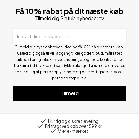
Få 10% rabat på dit næste køb
Tilmeld dig Sinfuls nyhedsbrev
Indtast din e-mailadresse
Tilmeld dig nyhedsbrevet i dag og få 10% på dit næste køb.
Glæd dig også til VIP adgang til de gode tilbud, målrettet
markedsføring, eksklusive lanceringer og fede konkurrencer.
Du kan altid trække dit samtykke tilbage. Læs mere om vores
behandling af personoplysninger og dine rettigheder i vores
persondatapolitik
.
Tilmeld
Hurtig og diskret levering
Fri fragt ved køb over 599 kr
Vi er e-mærket