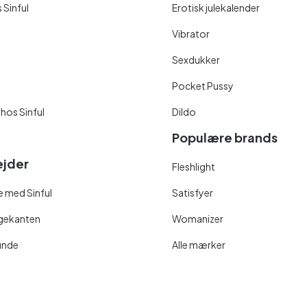
 Sinful
Erotisk julekalender
Vibrator
Sexdukker
Pocket Pussy
 hos Sinful
Dildo
Populære brands
jder
Fleshlight
 med Sinful
Satisfyer
ngekanten
Womanizer
unde
Alle mærker