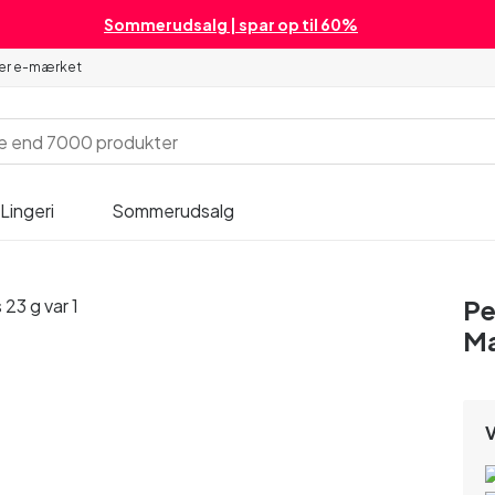
Sommerudsalg | spar op til 60%
 er e-mærket
Lingeri
Sommerudsalg
Pe
Ma
V