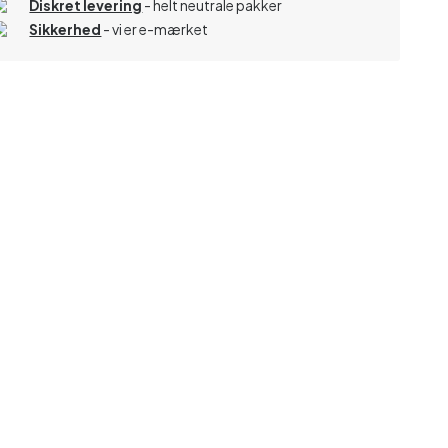
Diskret levering
- helt neutrale pakker
Sikkerhed
- vi er e-mærket