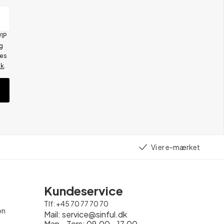
VIP
g
res
ik
.
Vi er e-mærket
Kundeservice
Tlf:
+45 70 77 70 70
on
Mail:
service@sinful.dk
Man - Tors: 09.00 - 17.00