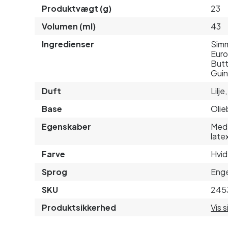
Produktvægt (g)
23
Volumen (ml)
43
Ingredienser
Simm
Euro
Butt
Guin
Duft
Lilje
Base
Olie
Egenskaber
Med 
late
Farve
Hvid
Sprog
Enge
SKU
245
Produktsikkerhed
Vis 