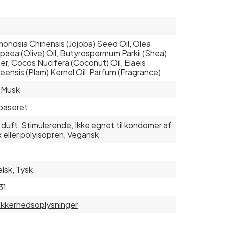
ondsia Chinensis (Jojoba) Seed Oil, Olea
paea (Olive) Oil, Butyrospermum Parkii (Shea)
er, Cocos Nucifera (Coconut) Oil, Elaeis
eensis (Plam) Kernel Oil, Parfum (Fragrance)
, Musk
baseret
duft, Stimulerende, Ikke egnet til kondomer af
x eller polyisopren, Vegansk
lsk, Tysk
31
sikkerhedsoplysninger