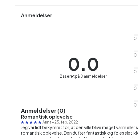
Anmeldelser
0
0
0.0
0
Baseret på 0 anmeldelser
0
0
Anmeldelser (0)
Romantisk oplevelse
Anna
-
25. feb. 2022
Jeg var lidt bekymret for, at den ville blive meget varm elle
romantisk oplevelse. Den dufter fantastisk og føles slet i