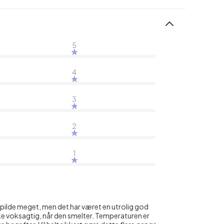
5
4
3
2
1
r spilde meget, men det har været en utrolig god
kke voksagtig, når den smelter. Temperaturen er