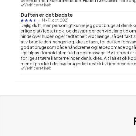
pirrende, men ikke brændende. Huden føles blød i flere dage
Verificeret køb
Duften er det bedste
M
-
11. oct. 2021
Dejlig duft, men personligt kunne jeg godt bruge at den ikke
er lige glat/fedtet nok, og desværre er den vildt lang tid o
hinde over huden og er fedtet helt vildt længe, så det fakt
at vi brugte den i sengen og ikke sofaen, for duften forsvan
god at bruge som både håndcreme og læbepomade også, ud
lige tilpas i forhold til en fuld kropsmassage. Bøtten det 
for lige at tørre kanterne inden den lukkes. Alt i alt et ok
men et produkt der bør bruges lidt restriktivt (medmindre 
Verificeret køb