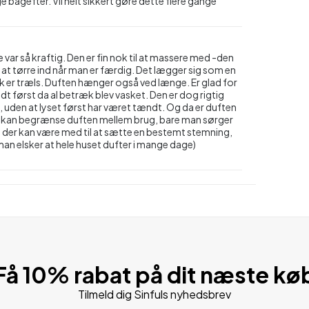
 bagefter. Vil helt sikkert gøre dette flere gange
 var så kraftig. Den er fin nok til at massere med -den
m at tørre ind når man er færdig. Det lægger sig som en
isk er træls. Duften hænger også ved længe. Er glad for
dt først da al betræk blev vasket. Den er dog rigtig
en at lyset først har været tændt. Og da er duften
er i kan begrænse duften mellem brug, bare man sørger
 køb der kan være med til at sætte en bestemt stemning,
man elsker at hele huset dufter i mange dage)
Få 10% rabat på dit næste kø
Tilmeld dig Sinfuls nyhedsbrev