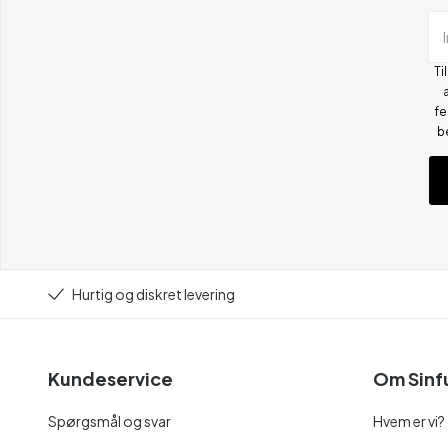
Ti
fe
b
Hurtig og diskret levering
Kundeservice
Om Sinf
Spørgsmål og svar
Hvem er vi?