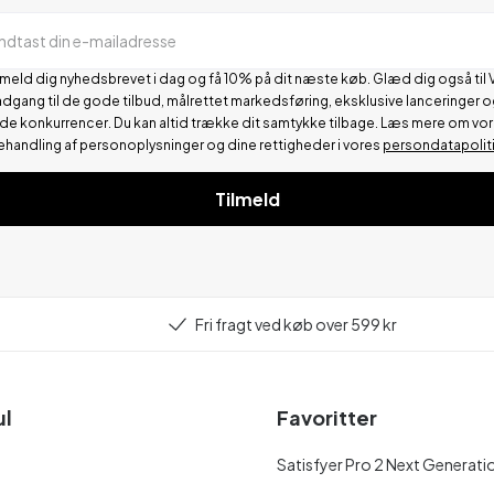
Indtast din e-mailadresse
lmeld dig nyhedsbrevet i dag og få 10% på dit næste køb. Glæd dig også til 
adgang til de gode tilbud, målrettet markedsføring, eksklusive lanceringer o
de konkurrencer.
Du kan altid trække dit samtykke tilbage. Læs mere om vo
ehandling af personoplysninger og dine rettigheder i vores
persondatapolit
Tilmeld
Fri fragt ved køb over 599 kr
ul
Favoritter
Satisfyer Pro 2 Next Generati