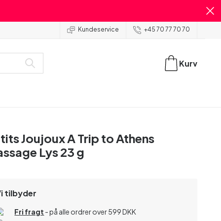
Kundeservice
+45 70 77 70 70
Kurv
tits Joujoux A Trip to Athens
ssage Lys 23 g
i tilbyder
Fri fragt
- på alle ordrer over 599 DKK