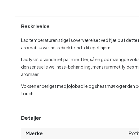
Beskrivelse
Lad temperaturen stige i soverværelset ved hjælp af dette ma
aromatisk wellness direkte ind i dit eget hjem.
Lad lyset brænde i et par minutter, så en god mængde voks 
den sensuelle wellness-behandling, mens rummet fyldes 
aromaer.
Voksen er beriget med jojobaolie og sheasmør og er den perf
touch.
Detaljer
Mærke
Peti