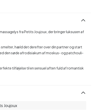
ssagelys fra Petits Joujoux, der bringer luksusen af ​​
smelter, hæld det derefter over din partner og start
med den søde afrodisiakum af moskus- og patchouli-
ekte tilføjelse til en sensuel aften fuld af romantisk
ts Joujoux