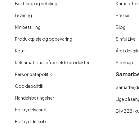
Bestilling og betaling
Karriere hos
Levering
Presse
Min bestilling
Blog
Produktpleje og opbevaring
Sinful Live
Retur
Året der gik
Reklamationer på defekte produkter
Sitemap
Samarbe
Persondatapolitik
Cookiepolitik
Samarbejde
Handelsbetingelser
Lige på se
Fortrydelsesret
Bliv B2B-k
Fortryd dit køb