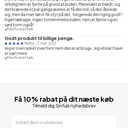
virkelig nem at fjerne på grund af puden. Materialet er blødt, og
det krævede et par gange øvelse at få den ind, så den åbnede
sig, men da man først fik styr på det, fungerede den rigtig godt!
Ingen lækager, ingen fornemmelse indeni, nem at fjerne og en
sød form også!
Verificeret køb
Godt produkt til billige penge.
Nellie
-
7. mar. 2021
Jeg er overrasket over hvor nem den er at bruge. Jeg vil klart have
et sæt mere.
Verificeret køb
Få 10% rabat på dit næste køb
Tilmeld dig Sinfuls nyhedsbrev
Indtast din e-mailadresse