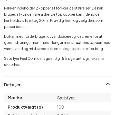
Pakken indeholder 2 kopper af forskellige størrelser. De kan
bruges af kvinder i alle aldre. De top kopper kan indeholde
henholdsvis 15 ml og 20 ml. Prøv dig frem og vælg den, som
passer bedst.
Du kan med fordel bruge lidt vandbaseret glidecreme for at
gøre indføringen nemmere. Rengør menstruationskoppen med
varmt vand og mild sæbe eller en sexlegetøjsrens efter brug.
Satisfyer Feel Confident giver dig 15 års garanti og maksimal
sikkerhed!
Detaljer
Mærke
Satisfyer
Produktvægt (g)
100