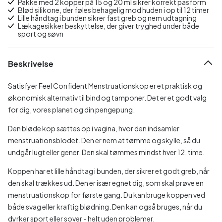
Pakke med 2 kopper på 15 og 20 ml sikrer korrekt pasform
Blød silikone, der føles behagelig mod huden i op til 12 timer
Lille håndtag i bunden sikrer fast greb og nem udtagning
Lækagesikker beskyttelse, der giver tryghed under både
sport og søvn
Beskrivelse
Satisfyer Feel Confident Menstruationskop er et praktisk og
økonomisk alternativ til bind og tamponer. Det er et godt valg
for dig, vores planet og din pengepung.
Den bløde kop sættes op i vagina, hvor den indsamler
menstruationsblodet. Den er nem at tømme og skylle, så du
undgår lugt eller gener. Den skal tømmes mindst hver 12. time.
Koppen har et lille håndtag i bunden, der sikrer et godt greb, når
den skal trækkes ud. Den er især egnet dig, som skal prøve en
menstruationskop for første gang. Du kan bruge koppen ved
både svag eller kraftig blødning. Den kan også bruges, når du
dyrker sport eller sover - helt uden problemer.