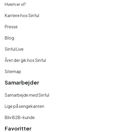
Hvem er vi?
Karriere hos Sinful
Presse
Blog
Sinful Live
Året der gik hos Sinful
Sitemap
Samarbejder
Samarbejde med Sinful
Lige på sengekanten
Bliv B2B-kunde
Favoritter