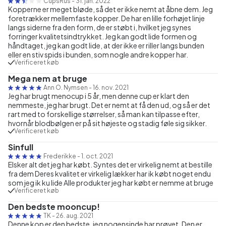
CupsRus
-
31. jan. 2022
Kopperne er meget bløde, så det er ikke nemt at åbne dem. Jeg
foretrækker mellemfaste kopper. De har en lille forhøjet linje
langs siderne fra den form, de er støbt i, hvilket jeg synes
forringer kvalitetsindtrykket. Jeg kan godt lide formen og
håndtaget, jeg kan godt lide, at der ikke er riller langs bunden
eller en stiv spids i bunden, som nogle andre kopper har.
Verificeret køb
Mega nem at bruge
Ann O. Nymsen
-
16. nov. 2021
Jeg har brugt menocup i 5 år, men denne cup er klart den
nemmeste, jeg har brugt. Det er nemt at få den ud, og så er det
rart med to forskellige størrelser, så man kan tilpasse efter,
hvornår blodbølgen er på sit højeste og stadig føle sig sikker.
Verificeret køb
Sinfull
Frederikke
-
1. oct. 2021
Elsker alt det jeg har købt. Syntes det er virkelig nemt at bestille
fra dem Deres kvalitet er virkelig lækker har ik købt noget endu
som jeg ik ku lide Alle produkter jeg har købt er nemme at bruge
Verificeret køb
Den bedste mooncup!
TK
-
26. aug. 2021
Denne kop er den bedste, jeg nogensinde har prøvet. Den er