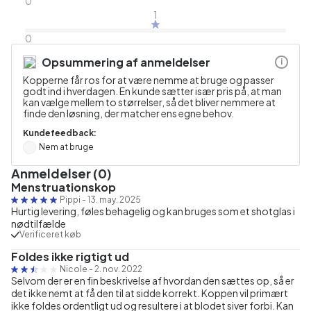
0
1
0
Opsummering af anmeldelser
i
Kopperne får ros for at være nemme at bruge og passer
godt ind i hverdagen. En kunde sætter især pris på, at man
kan vælge mellem to størrelser, så det bliver nemmere at
finde den løsning, der matcher ens egne behov.
Kundefeedback:
Nem at bruge
Anmeldelser (0)
Menstruationskop
Pippi
-
13. may. 2025
Hurtig levering, føles behagelig og kan bruges som et shotglas i
nødtilfælde
Verificeret køb
Foldes ikke rigtigt ud
Nicole
-
2. nov. 2022
Selvom der er en fin beskrivelse af hvordan den sættes op, så er
det ikke nemt at få den til at sidde korrekt. Koppen vil primært
ikke foldes ordentligt ud og resultere i at blodet siver forbi. Kan