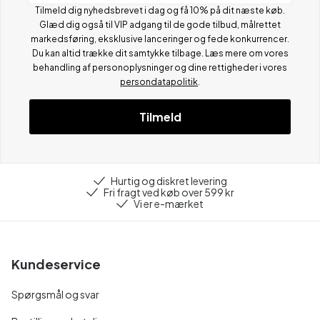
Tilmeld dig nyhedsbrevet i dag og få 10% på dit næste køb.
Glæd dig også til VIP adgang til de gode tilbud, målrettet
markedsføring, eksklusive lanceringer og fede konkurrencer.
Du kan altid trække dit samtykke tilbage. Læs mere om vores
behandling af personoplysninger og dine rettigheder i vores
persondatapolitik
.
Tilmeld
Hurtig og diskret levering
Fri fragt ved køb over 599 kr
Vi er e-mærket
Kundeservice
Spørgsmål og svar