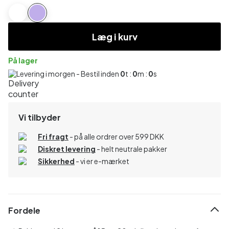
Læg i kurv
På lager
Levering i morgen - Bestil inden
0
t :
0
m :
0
s
Vi tilbyder
Fri fragt
- på alle ordrer over 599 DKK
Diskret levering
- helt neutrale pakker
Sikkerhed
- vi er e-mærket
Fordele