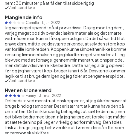
nemt 30 minutter på at få den til at sidde rigtig
Verificeret køb
Manglende info
Camilla
-
1. jun. 2022
Jeg var meget spændt på at prøve disse. Da jeg modtog dem,
var jeg meget positiv over det lækre materiale og det smarte
ved måden man kunne få koppen ud igen. Da det så var tid til at
prøve dem, måtte jeg desværre erkende, at selv den store kop
var for lille i omkredsen. Koppen kunne simpelthen ikke komme
omkring livmoderhalsen og jeg blødte meget ved siden af. Jeg
blev ved med at forsøge igennem min menstruationsperiode,
men det blev desværre ikke bedre. Dette har jeg aldrig oplevet
før og jeg har været kop-bruger i snart 5 år. Desværre kommer
jeg ikke til at bruge dem igen og jeg føler at pengene er spildte.
Verificeret køb
Hver en krone værd
Fanny
-
31. mar. 2022
Det bedste ved menstruationskoppen er, at jeg ikke behøver at
bruge bind og tamponer. Det er især rart at kunne have den på
om natten. Det er ikke særlig behageligt at sætte den ind, men
det bliver bedre med tiden, når jeg har prøvet forskellige måder
at sætte den ind på. Jeg er virkelig glad for mit valg. Den føles
frisk at bruge, og jeg behøver ikke at tømme den så ofte, som
en tampon skal skiftes.