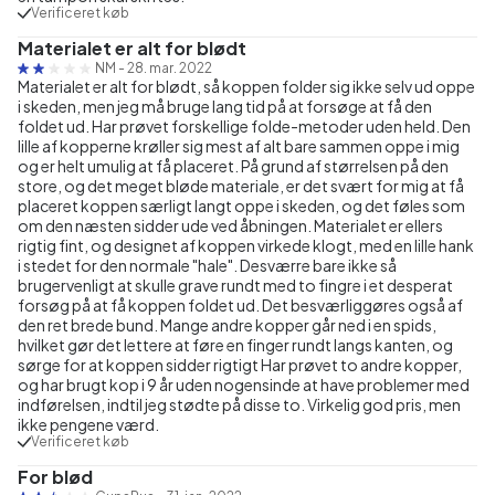
Verificeret køb
Materialet er alt for blødt
NM
-
28. mar. 2022
Materialet er alt for blødt, så koppen folder sig ikke selv ud oppe
i skeden, men jeg må bruge lang tid på at forsøge at få den
foldet ud. Har prøvet forskellige folde-metoder uden held. Den
lille af kopperne krøller sig mest af alt bare sammen oppe i mig
og er helt umulig at få placeret. På grund af størrelsen på den
store, og det meget bløde materiale, er det svært for mig at få
placeret koppen særligt langt oppe i skeden, og det føles som
om den næsten sidder ude ved åbningen. Materialet er ellers
rigtig fint, og designet af koppen virkede klogt, med en lille hank
i stedet for den normale "hale". Desværre bare ikke så
brugervenligt at skulle grave rundt med to fingre i et desperat
forsøg på at få koppen foldet ud. Det besværliggøres også af
den ret brede bund. Mange andre kopper går ned i en spids,
hvilket gør det lettere at føre en finger rundt langs kanten, og
sørge for at koppen sidder rigtigt Har prøvet to andre kopper,
og har brugt kop i 9 år uden nogensinde at have problemer med
indførelsen, indtil jeg stødte på disse to. Virkelig god pris, men
ikke pengene værd.
Verificeret køb
For blød