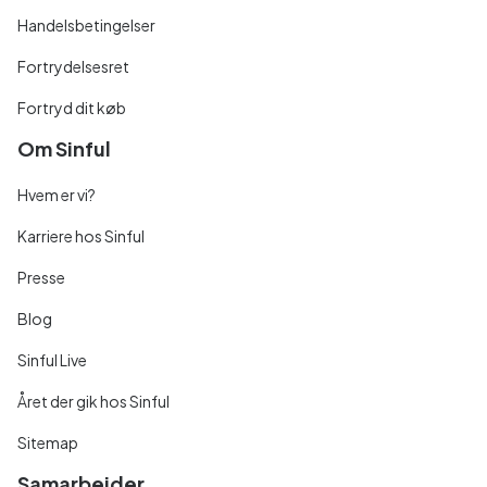
Handelsbetingelser
Fortrydelsesret
Fortryd dit køb
Om Sinful
Hvem er vi?
Karriere hos Sinful
Presse
Blog
Sinful Live
Året der gik hos Sinful
Sitemap
Samarbejder