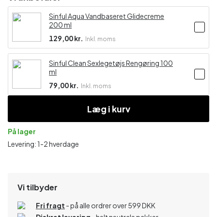
Sinful Aqua Vandbaseret Glidecreme
200 ml
129,00 kr.
Inkl. moms
Sinful Clean Sexlegetøjs Rengøring 100
ml
79,00 kr.
Inkl. moms
Læg i kurv
På lager
Levering: 1-2 hverdage
Vi tilbyder
Fri fragt
- på alle ordrer over 599 DKK
Diskret levering
- helt neutrale pakker