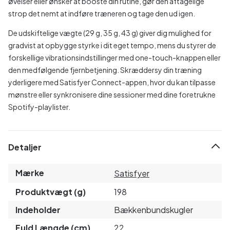
øvelser eller ønsker at booste din rutine, gør den aftagelige
strop det nemt at indføre træneren og tage den ud igen.
De udskiftelige vægte (29 g, 35 g, 43 g) giver dig mulighed for
gradvist at opbygge styrke i dit eget tempo, mens du styrer de
forskellige vibrationsindstillinger med one-touch-knappen eller
den medfølgende fjernbetjening. Skræddersy din træning
yderligere med Satisfyer Connect-appen, hvor du kan tilpasse
mønstre eller synkronisere dine sessioner med dine foretrukne
Spotify-playlister.
Detaljer
Mærke
Satisfyer
Produktvægt (g)
198
Indeholder
Bækkenbundskugler
Fuld Længde (cm)
22