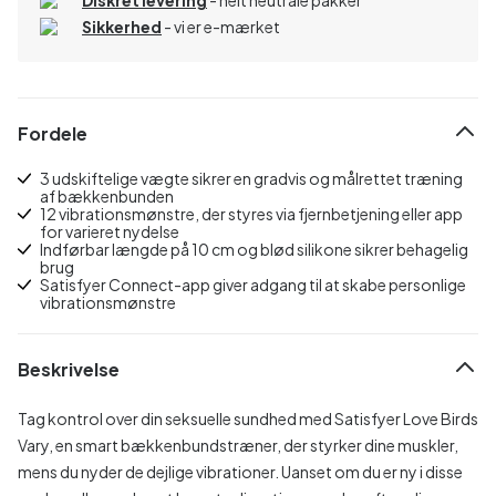
Sikkerhed
- vi er e-mærket
Fordele
3 udskiftelige vægte sikrer en gradvis og målrettet træning
af bækkenbunden
12 vibrationsmønstre, der styres via fjernbetjening eller app
for varieret nydelse
Indførbar længde på 10 cm og blød silikone sikrer behagelig
brug
Satisfyer Connect-app giver adgang til at skabe personlige
vibrationsmønstre
Beskrivelse
Tag kontrol over din seksuelle sundhed med Satisfyer Love Birds
Vary, en smart bækkenbundstræner, der styrker dine muskler,
mens du nyder de dejlige vibrationer. Uanset om du er ny i disse