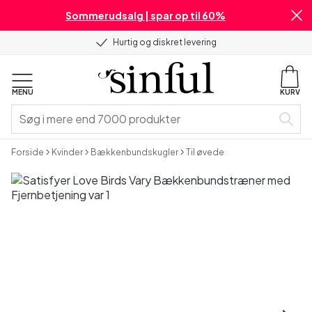
Sommerudsalg | spar op til 60%
Hurtig og diskret levering
MENU
KURV
Forside
Kvinder
Bækkenbundskugler
Til øvede