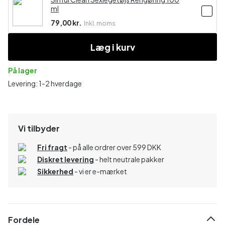
ml
79,00 kr.
Inkl. moms
Læg i kurv
På lager
Levering: 1-2 hverdage
Vi tilbyder
Fri fragt
- på alle ordrer over 599 DKK
Diskret levering
- helt neutrale pakker
Sikkerhed
- vi er e-mærket
Fordele