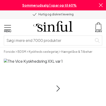
Sommerudsalg | spar op til 60%
Hurtig og diskret levering
MENU
KURV
Forside
BDSM
Kyskheds sexlegetøj
Hængelåse & Tilbehør