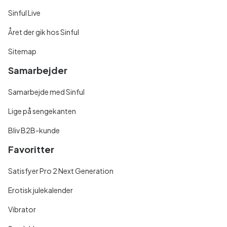
Sinful Live
Året der gik hos Sinful
Sitemap
Samarbejder
Samarbejde med Sinful
Lige på sengekanten
Bliv B2B-kunde
Favoritter
Satisfyer Pro 2 Next Generation
Erotisk julekalender
Vibrator