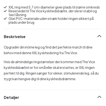
XXL ring med 5,7 cm i diameter giver plads til større omkreds
Reservedel til The Vice kyskhedsbælte, der sikrer stabil og
fast låsning
Glat PVC-materiale uden stræk holder ringen sikkert på
plads under brug
Beskrivelse
Opgradér din intime leg og find det perfekte match til dine
behov med denne XXL kyskhedsring fra The Vice.
Hvis de almindelige ringstørrelser der kommer med The Vice
kyskhedsbæltet er for små eller skal erstattes, er XXL ringen
perfekt til dig. Ringen sørger for sikker, stimulerende leg, så du
trygt kan hengive dig til dine kyskhedsdrømme.
Detaljer