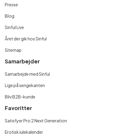
Presse
Blog
Sinful Live
Året der gik hos Sinful
Sitemap
Samarbejder
Samarbejde med Sinful
Lige på sengekanten
Bliv B2B-kunde
Favoritter
Satisfyer Pro 2 Next Generation
Erotisk julekalender