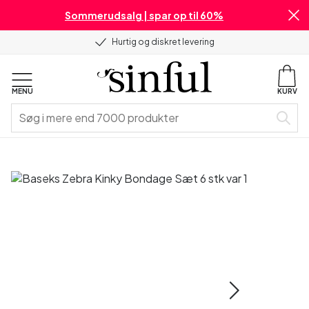
Sommerudsalg | spar op til 60%
Hurtig og diskret levering
MENU
KURV