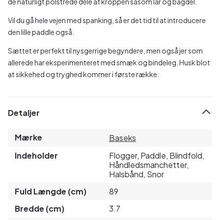
de naturligt polstrede dele af kroppen såsom lår og bagdel.
Vil du gå hele vejen med spanking, så er det tid til at introducere
den lille paddle også.
Sættet er perfekt til nysgerrige begyndere, men også jer som
allerede har eksperimenteret med smæk og bindeleg. Husk blot
at sikkehed og tryghed kommer i første række.
Detaljer
Mærke
Baseks
Indeholder
Flogger, Paddle, Blindfold,
Håndledsmanchetter,
Halsbånd, Snor
Fuld Længde (cm)
89
Bredde (cm)
3.7