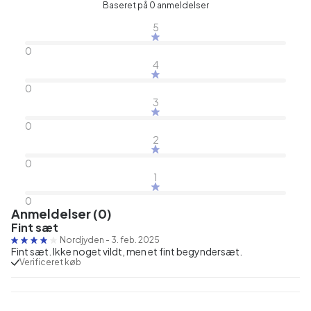
Baseret på 0 anmeldelser
5
0
4
0
3
0
2
0
1
0
Anmeldelser (0)
Fint sæt
Nordjyden
-
3. feb. 2025
Fint sæt. Ikke noget vildt, men et fint begyndersæt.
Verificeret køb