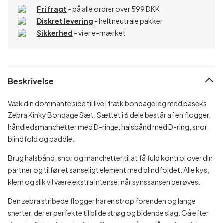
Fri fragt
- på alle ordrer over 599 DKK
Diskret levering
- helt neutrale pakker
Sikkerhed
- vi er e-mærket
Beskrivelse
Væk din dominante side til live i fræk bondage leg med baseks
Zebra Kinky Bondage Sæt. Sættet i 6 dele består af en flogger,
håndledsmanchetter med D-ringe, halsbånd med D-ring, snor,
blindfold og paddle.
Brug halsbånd, snor og manchetter til at få fuld kontrol over din
partner og tilfør et sanseligt element med blindfoldet. Alle kys,
klem og slik vil være ekstra intense, når synssansen berøves.
Den zebra stribede flogger har en strop forenden og lange
snerter, der er perfekte til blide strøg og bidende slag. Gå efter