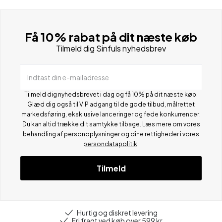
Få 10% rabat på dit næste køb
Tilmeld dig Sinfuls nyhedsbrev
Indtast din e-mailadresse
Tilmeld dig nyhedsbrevet i dag og få 10% på dit næste køb.
Glæd dig også til VIP adgang til de gode tilbud, målrettet
markedsføring, eksklusive lanceringer og fede konkurrencer.
Du kan altid trække dit samtykke tilbage. Læs mere om vores
behandling af personoplysninger og dine rettigheder i vores
persondatapolitik
.
Tilmeld
Hurtig og diskret levering
Fri fragt ved køb over 599 kr