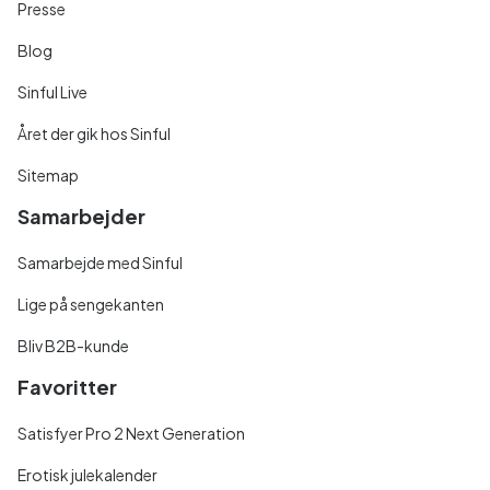
Presse
Blog
Sinful Live
Året der gik hos Sinful
Sitemap
Samarbejder
Samarbejde med Sinful
Lige på sengekanten
Bliv B2B-kunde
Favoritter
Satisfyer Pro 2 Next Generation
Erotisk julekalender