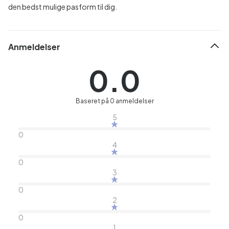
den bedst mulige pasform til dig.
Anmeldelser
0.0
Baseret på 0 anmeldelser
5
0
4
0
3
0
2
0
1