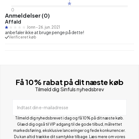
0
Anmeldelser (0)
Affald
Jonn
-
26. jun. 2021
anbefaler ikke at bruge penge på dette!
Verificeret køb
Få 10% rabat på dit næste køb
Tilmeld dig Sinfuls nyhedsbrev
Indtast din e-mailadresse
Tilmeld dig nyhedsbrevet i dag og få 10% på dit næste køb.
Glæd dig også til VIP adgang til de gode tilbud, målrettet
markedsføring, eksklusive lanceringer og fede konkurrencer.
Du kan altid trække dit samtykke tilbage. Læs mere om vores