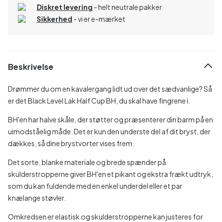
Diskret levering
- helt neutrale pakker
Sikkerhed
- vi er e-mærket
Beskrivelse
Drømmer du om en kavalergang lidt ud over det sædvanlige? Så
er det Black Level Lak Half Cup BH, du skal have fingrene i.
BH'en har halve skåle, der støtter og præsenterer din barm på en
uimodståelig måde. Det er kun den underste del af dit bryst, der
dækkes, så dine brystvorter vises frem.
Det sorte, blanke materiale og brede spænder på
skulderstropperne giver BH'en et pikant og ekstra frækt udtryk,
som du kan fuldende med en enkel underdel eller et par
knælange støvler.
Omkredsen er elastisk og skulderstropperne kan justeres for