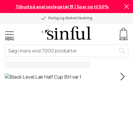
Tilbud på anal sexlegetøj 🍑 | Spar op til 50%
Hurtig og diskret levering
MENU
KURV