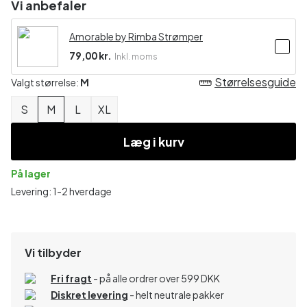
Vi anbefaler
Amorable by Rimba Strømper
79,00 kr.
Inkl. moms
Størrelsesguide
Valgt størrelse:
M
S
M
L
XL
Læg i kurv
På lager
Levering: 1-2 hverdage
Vi tilbyder
Fri fragt
- på alle ordrer over 599 DKK
Diskret levering
- helt neutrale pakker