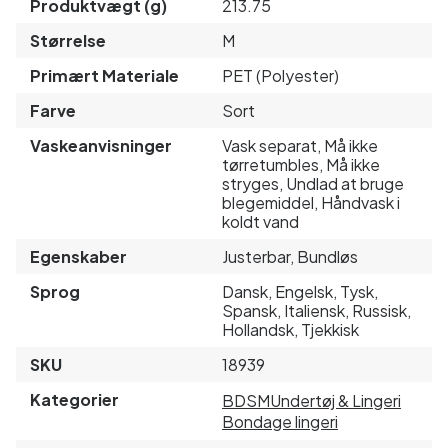
Produktvægt (g)
213.75
Størrelse
M
Primært Materiale
PET (Polyester)
Farve
Sort
Vaskeanvisninger
Vask separat, Må ikke
tørretumbles, Må ikke
stryges, Undlad at bruge
blegemiddel, Håndvask i
koldt vand
Egenskaber
Justerbar, Bundløs
Sprog
Dansk, Engelsk, Tysk,
Spansk, Italiensk, Russisk,
Hollandsk, Tjekkisk
SKU
18939
Kategorier
BDSM
Undertøj & Lingeri
Bondage lingeri