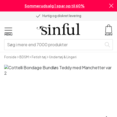
Sommerudsalg | spar op til 60%
Hurtig og diskret levering
MENU
KURV
Forside
BDSM
Fetish tøj
Undertøj & Lingeri