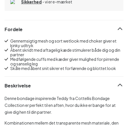
Sikkerhed
- vi er e-mærket
Fordele
Gennemsigtig mesh og sort wetlook med choker giver et
kinky udtryk
Åbent skridt med aftagelig kæde stimulerer både dig og din
partner
Medfølgende cuffs med kæder giver mulighed for pirrende
og sanselig leg
Skåle med åbent snit sikrer et forførende og blottet look
Beskrivelse
Denne bondage inspirerede Teddy fra Cottellis Bondage
Collection er perfekt til en aften, hvor du ikke er bange for at
give dig hen til din partner.
Kombinationen mellem det transparente mesh materiale, den