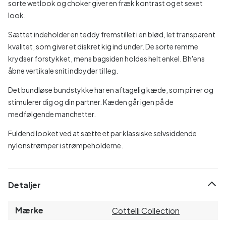
sorte wetlook og choker giver en fræk kontrast og et sexet
look.
Sættet indeholder en teddy fremstillet i en blød, let transparent
kvalitet, som giver et diskret kig ind under. De sorte remme
krydser forstykket, mens bagsiden holdes helt enkel. Bh'ens
åbne vertikale snit indbyder til leg.
Det bundløse bundstykke har en aftagelig kæde, som pirrer og
stimulerer dig og din partner. Kæden går igen på de
medfølgende manchetter.
Fuldend looket ved at sætte et par klassiske selvsiddende
nylonstrømper i strømpeholderne.
Detaljer
Mærke
Cottelli Collection