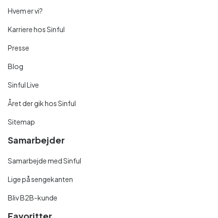
Hvem er vi?
Karriere hos Sinful
Presse
Blog
Sinful Live
Året der gik hos Sinful
Sitemap
Samarbejder
Samarbejde med Sinful
Lige på sengekanten
Bliv B2B-kunde
Favoritter