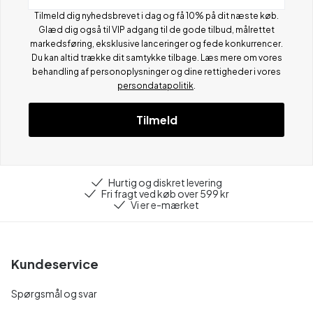
Tilmeld dig nyhedsbrevet i dag og få 10% på dit næste køb.
Glæd dig også til VIP adgang til de gode tilbud, målrettet
markedsføring, eksklusive lanceringer og fede konkurrencer.
Du kan altid trække dit samtykke tilbage. Læs mere om vores
behandling af personoplysninger og dine rettigheder i vores
persondatapolitik
.
Tilmeld
Hurtig og diskret levering
Fri fragt ved køb over 599 kr
Vi er e-mærket
Kundeservice
Spørgsmål og svar