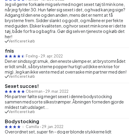
Jeg vil gerne forkæle mig selv med noget sexet tøj til min kone,
når jeg fylder 30. Hun føler sig sexet i det, og hvad kan jeg sige?
Adgang til den ene og den anden, mens det er nemt at få
brysterne frem. Sidder slankt og godt, og målene er perfekte
med guiden. Elsker kvaliteten, og hvor sexet min kone er i dette
tøj, både forfra og bagfra. Gør dig selv en tjeneste og køb det
her!
Verificeret køb
fnis
FoxIng
-
29. apr. 2022
Den er sindssygt smuk, den eneste ulempe er, at brystområdet
er lidt småt, så brysterne popper hurtigt ud (ikke en krise for
mig). Jeg kan ikke vente med at overraske min partner med den!
Verificeret køb
Sexet succes!
Oberman
-
29. mar. 2022
Min partner følte sig meget sexet i denne bodystocking
sammen med sorte silkestrømper. Åbningen forneden gjorde
mildest talt udslaget...
Verificeret køb
Bodystocking
Camilla
-
29. jan. 2022
Overordnet set, super fin - dog er blonde stykkerne lidt