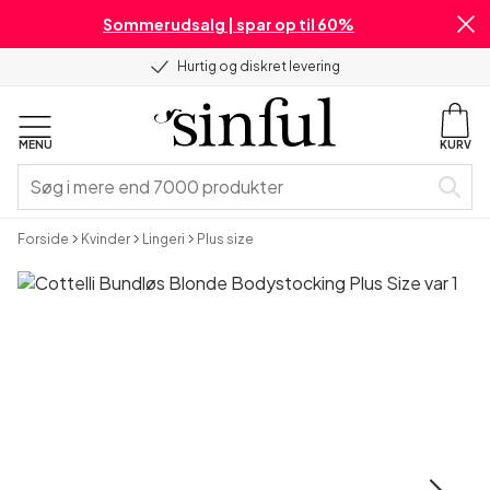
Sommerudsalg | spar op til 60%
Hurtig og diskret levering
MENU
KURV
Forside
Kvinder
Lingeri
Plus size