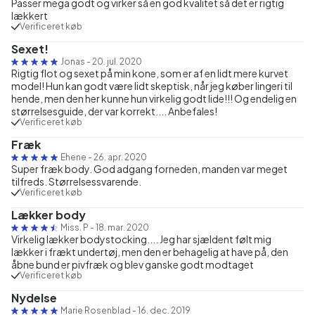
Passer mega godt og virker så en god kvalitet så det er rigtig
lækkert
Verificeret køb
Sexet!
Jonas
-
20. jul. 2020
Rigtig flot og sexet på min kone, som er af en lidt mere kurvet
model! Hun kan godt være lidt skeptisk, når jeg køber lingeri til
hende, men den her kunne hun virkelig godt lide!!! Og endelig en
størrelsesguide, der var korrekt.... Anbefales!
Verificeret køb
Fræk
Ehene
-
26. apr. 2020
Super fræk body. God adgang forneden, manden var meget
tilfreds. Størrelsessvarende.
Verificeret køb
Lækker body
Miss. P
-
18. mar. 2020
Virkelig lækker bodystocking.... Jeg har sjældent følt mig
lækker i frækt undertøj, men den er behagelig at have på, den
åbne bund er pivfræk og blev ganske godt modtaget
Verificeret køb
Nydelse
Marie Rosenblad
-
16. dec. 2019