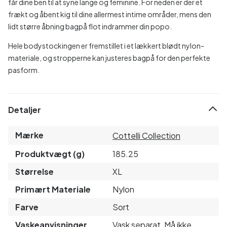
får dine ben til at syne lange og feminine. For neden er der et
frækt og åbent kig til dine allermest intime områder, mens den
lidt større åbning bagpå flot indrammer din popo.
Hele bodystockingen er fremstillet i et lækkert blødt nylon-
materiale, og stropperne kan justeres bagpå for den perfekte
pasform.
Detaljer
Mærke
Cottelli Collection
Produktvægt (g)
185.25
Størrelse
XL
Primært Materiale
Nylon
Farve
Sort
Vaskeanvisninger
Vask separat, Må ikke