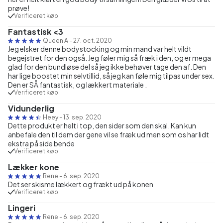
prøve!
Verificeret køb
Fantastisk <3
Queen A
-
27. oct. 2020
Jeg elsker denne bodystocking og min mand var helt vildt
begejstret for den også. Jeg føler mig så fræk i den, og er mega
glad for den bundløse del så jeg ikke behøver tage den af. Den
har lige boostet min selvtillid, så jeg kan føle mig tilpas under sex.
Den er SÅ fantastisk, og lækkert materiale .
Verificeret køb
Vidunderlig
Heey
-
13. sep. 2020
Dette produkt er helt i top, den sider som den skal. Kan kun
anbefale den til dem der gene vil se fræk ud men som os har lidt
ekstra på side bende
Verificeret køb
Lækker kone
Rene
-
6. sep. 2020
Det ser skisme lækkert og frækt ud på konen
Verificeret køb
Lingeri
Rene
-
6. sep. 2020