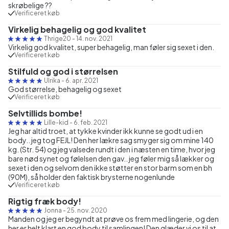
skrøbelige ??
Verificeret køb
Virkelig behagelig og god kvalitet
Thrige20
-
14. nov. 2021
Virkelig god kvalitet, super behagelig, man føler sig sexet i den.
Verificeret køb
Stilfuld og god i størrelsen
Ulrika
-
6. apr. 2021
God størrelse, behagelig og sexet
Verificeret køb
Selvtillids bombe!
Lille-kid
-
6. feb. 2021
Jeg har altid troet, at tykke kvinder ikk kunne se godt ud i en
body.. jeg tog FEJL! Den her lækre sag smyger sig om mine 140
kg. (Str. 54) og jeg valsede rundt i den i næsten en time, hvor jeg
bare nød synet og følelsen den gav.. jeg føler mig så lækker og
sexet i den og selvom den ikke støtter en stor barm som en bh
(90M), så holder den faktisk brysterne nogenlunde
Verificeret køb
Rigtig fræk body!
Jonna
-
25. nov. 2020
Manden og jeg er begyndt at prøve os frem med lingerie, og den
her er helt klart en god body til samlingen! Den glæder vi os til at