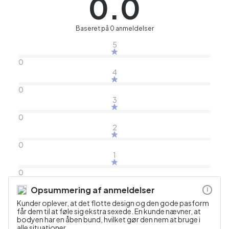
0.0
Baseret på 0 anmeldelser
5
0
4
0
3
0
2
0
1
0
Opsummering af anmeldelser
i
Kunder oplever, at det flotte design og den gode pasform
får dem til at føle sig ekstra sexede. En kunde nævner, at
bodyen har en åben bund, hvilket gør den nem at bruge i
alle situationer.