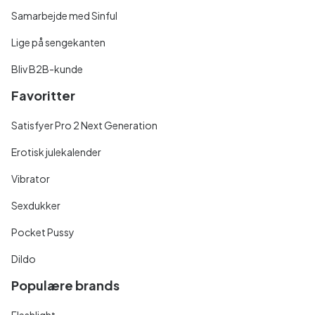
Samarbejde med Sinful
Lige på sengekanten
Bliv B2B-kunde
Favoritter
Satisfyer Pro 2 Next Generation
Erotisk julekalender
Vibrator
Sexdukker
Pocket Pussy
Dildo
Populære brands
Fleshlight