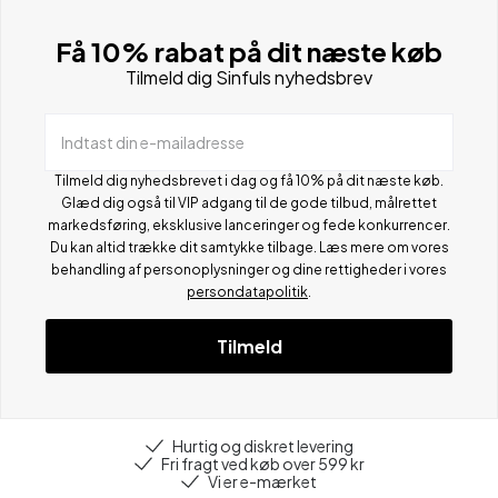
Få 10% rabat på dit næste køb
Tilmeld dig Sinfuls nyhedsbrev
Indtast din e-mailadresse
Tilmeld dig nyhedsbrevet i dag og få 10% på dit næste køb.
Glæd dig også til VIP adgang til de gode tilbud, målrettet
markedsføring, eksklusive lanceringer og fede konkurrencer.
Du kan altid trække dit samtykke tilbage. Læs mere om vores
behandling af personoplysninger og dine rettigheder i vores
persondatapolitik
.
Tilmeld
Hurtig og diskret levering
Fri fragt ved køb over 599 kr
Vi er e-mærket