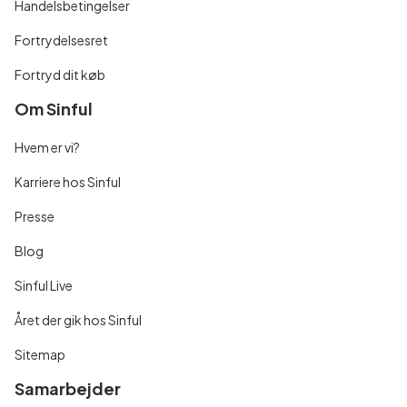
Handelsbetingelser
Fortrydelsesret
Fortryd dit køb
Om Sinful
Hvem er vi?
Karriere hos Sinful
Presse
Blog
Sinful Live
Året der gik hos Sinful
Sitemap
Samarbejder