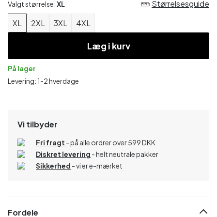
Størrelsesguide
Valgt størrelse:
XL
XL
2XL
3XL
4XL
Læg i kurv
På lager
Levering: 1-2 hverdage
Vi tilbyder
Fri fragt
- på alle ordrer over 599 DKK
Diskret levering
- helt neutrale pakker
Sikkerhed
- vi er e-mærket
Fordele