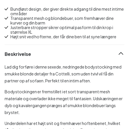
Bundløst design, der giver direkte adgang til dine mest intime
områder
Transparent mesh og blondebuer, som fremhæver dine
kurver og din barm
Justerbare stropper sikrer optimal pasform til din krop i
størrelse XL
Højt snit ved hofterne, der får dine ben til at syne længere
Beskrivelse
Lad dig forføre i denne sexede, nedringede bodystocking med
smukke blonde detaljer fra Cottelli, som uden tvivl vil få din
partner op af sofaen. Perfekt til en intim aften.
Bodystockingen er fremstillet i et sort transparent mesh
materiale og overlader ikke meget til fantasien. Udskæringen er
dyb og kavalergangen præges af smukke blondebuer langs
brystet.
Underdelen har et højt snit og fremhæver hoftenbenet, hvilket