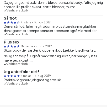
Da jeg langsomt trak i denne bløde, sensuelle body, følte jeg mig
som en lille praline svøbt i sorte blonder, mums.
Verificeret køb
Så flot
Kristine
-
17. nov. 2019
Den er så flot, føler mig trods min plus størrelse møg lækker i
den og som et kæmpe bonus er kæresten også vild med den.
Verificeret køb
Plus sex
Marianne
-
9. nov. 2019
Skøn body der sætter kroppene i kog Lækker blød kvalitet,
dejlig at have på. Og når man føler sig sexet, har man jo lyst til
mere sex, skønt.....
Verificeret køb
Jeg anbefaler det!
tiimalasi
-
4. aug. 2019
Praktisk og smuk, elegant og erotisk
Verificeret køb