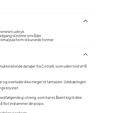
feminint udtryk
adgang til intime områder
timal pasform til kurvede former
ke blonde detaljer fra Cottelli, som uden tvivl vil få
le og overlader ikke meget til fantasien. Udskæringen
ngs brystet.
medfølgende g-streng, som har et åbent kig til dine
på flot indrammer din popo.
erfekte pasform.