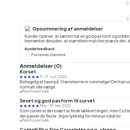
0
0
Opsummering af anmeldelser
Kunder oplever, at sættet har en god pasform og sidder b
bemærker desuden, at størrelsen matcher præcis det, de
Kundefeedback:
Passende størrelse
Anmeldelser (0)
Korset
P
-
17. oct. 2025
Behagelig at have på. Størrelserne er rummelige! Det kan va
normalt ville vælge.
Verificeret køb
Sexet og god pasform til curvet
Mini
-
19. feb. 2022
Som curvet er det svært at finde lækkert lingeri, men Cottel
der passer de fleste. Jeg er lykkelig for mine produkter
Verificeret køb
Cottelli Plus Size Corselette og g-streng