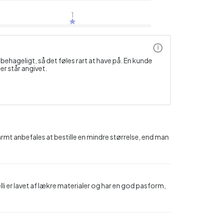
1
i
ehageligt, så det føles rart at have på. En kunde
r står angivet.
rmt anbefales at bestille en mindre størrelse, end man
li er lavet af lækre materialer og har en god pasform,