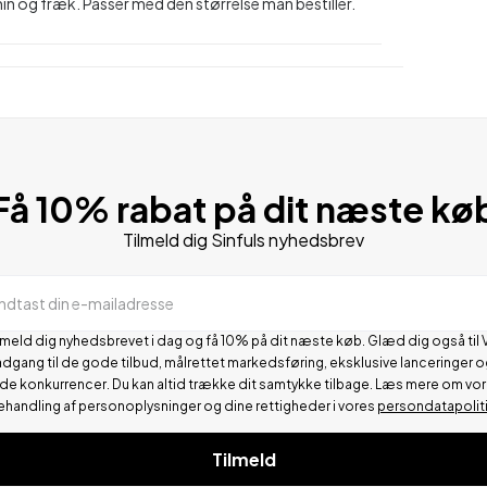
nin og fræk. Passer med den størrelse man bestiller.
Få 10% rabat på dit næste kø
Tilmeld dig Sinfuls nyhedsbrev
Indtast din e-mailadresse
lmeld dig nyhedsbrevet i dag og få 10% på dit næste køb. Glæd dig også til 
adgang til de gode tilbud, målrettet markedsføring, eksklusive lanceringer o
de konkurrencer.
Du kan altid trække dit samtykke tilbage. Læs mere om vo
ehandling af personoplysninger og dine rettigheder i vores
persondatapolit
Tilmeld