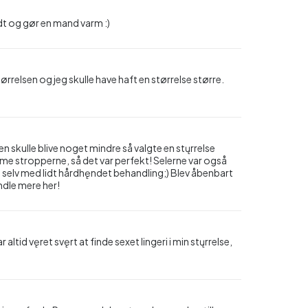
odt og gør en mand varm :)
 størrelsen og jeg skulle have haft en størrelse større.
en skulle blive noget mindre så valgte en stųrrelse
mme stropperne, så det var perfekt! Selerne var også
elv med lidt hårdhęndet behandling;) Blev åbenbart
ndle mere her!
 altid vęret svęrt at finde sexet lingeri i min stųrrelse,