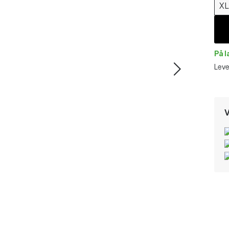
X
På 
Leve
V