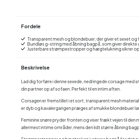
Fordele
Transparent mesh og blondebuer, der giver et sexet og 
Bundløs g-string med åbning bagpå, som giver direkte 
Justerbare strømpestropper og hægtelukning sikrer op
Beskrivelse
Lad dig forføre i denne sexede, nedringede corsage med smuk
din partner op af sofaen. Perfekt til en intim aften.
Corsagen er fremstillet i et sort, transparent mesh materia
er dyb og kavalergangen præges af smukke blondebuer la
Feminine snøre pryder fronten og viser frækt vejen til den 
allermest intime områder, mens den lidt større åbning bag
Strømpestropper og hægter kan justeres bagpå for den p