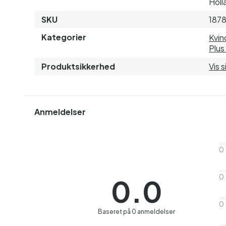
Holl
SKU
187
Kategorier
Kvin
Plus
Produktsikkerhed
Vis 
Anmeldelser
0
0
0.0
0
Baseret på 0 anmeldelser