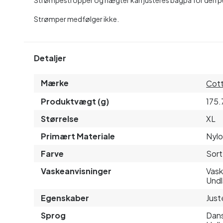
Strømper medfølger ikke.
Detaljer
Mærke
Cott
Produktvægt (g)
175.
Størrelse
XL
Primært Materiale
Nyl
Farve
Sort
Vaskeanvisninger
Vask
Undl
Egenskaber
Just
Sprog
Dans