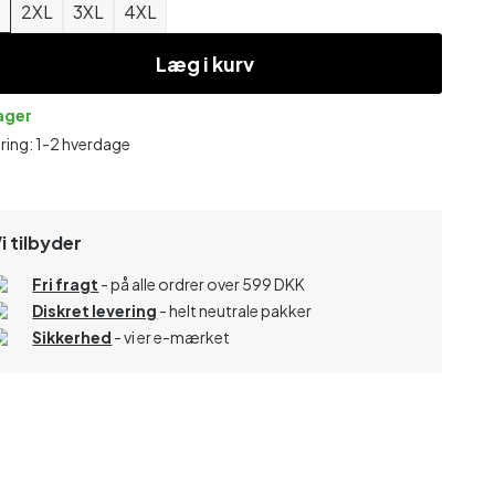
L
2XL
3XL
4XL
Læg i kurv
lager
ring: 1-2 hverdage
i tilbyder
Fri fragt
- på alle ordrer over 599 DKK
Diskret levering
- helt neutrale pakker
Sikkerhed
- vi er e-mærket