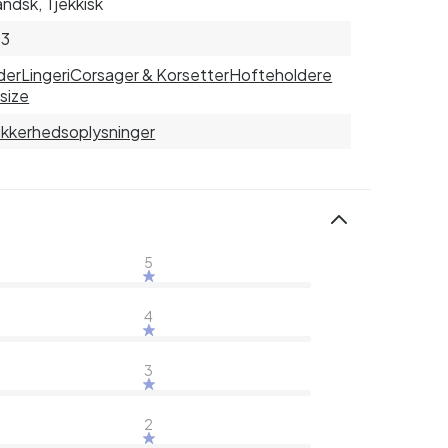
andsk, Tjekkisk
83
der
Lingeri
Corsager & Korsetter
Hofteholdere
 size
sikkerhedsoplysninger
5
4
3
2