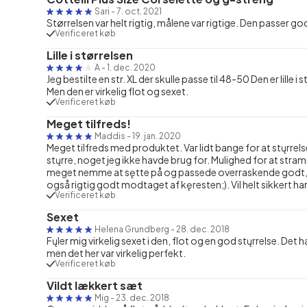
Sari
-
7. oct. 2021
Størrelsen var helt rigtig, målene var rigtige. Den passer g
Verificeret køb
Lille i størrelsen
A
-
1. dec. 2020
Jeg bestilte en str. XL der skulle passe til 48-50 Den er lille i
Men den er virkelig flot og sexet.
Verificeret køb
Meget tilfreds!
Maddis
-
19. jan. 2020
Meget tilfreds med produktet. Var lidt bange for at stųrrels
stųrre, noget jeg ikke havde brug for. Mulighed for at stra
meget nemme at sętte på og passede overraskende godt, s
også rigtig godt modtaget af kęresten;). Vil helt sikkert ha
Verificeret køb
Sexet
Helena Grundberg
-
28. dec. 2018
Fųler mig virkelig sexet i den, flot og en god stųrrelse. Det har
men det her var virkelig perfekt.
Verificeret køb
Vildt lækkert sæt
Mig
-
23. dec. 2018