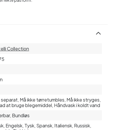
elli Collection
75
on
 separat, Må ikke tørretumbles, Må ikke stryges,
ad at bruge blegemiddel, Håndvask i koldt vand
erbar, Bundløs
k, Engelsk, Tysk, Spansk, Italiensk, Russisk,