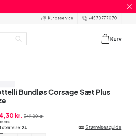
Kundeservice
+45 70 77 70 70
Kurv
ar 30%
ttelli Bundløs Corsage Sæt Plus
ze
4,30 kr.
349,00 kr.
. moms
Størrelsesguide
t størrelse:
XL