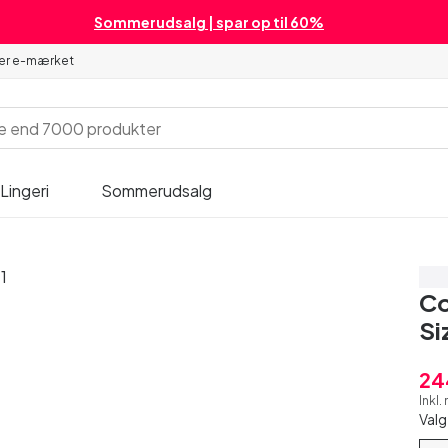
Sommerudsalg | spar op til 60%
 er e-mærket
Lingeri
Sommerudsalg
Sp
Co
Si
24
Inkl
Valg