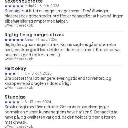
Sexet soubrette
Mdu69
-
6. feb. 2026
Stuepigeoutfittet er meget, meget sexet. Små åbninger
placeret de rigtige steder, stoffet er behageligt at have på. Ingen
tilbehør eller strømper medfølger.
Verificeret køb
Rigtig fin og meget stræk
Anne
-
14. nov. 2025
Rigtig fin og har meget stræk. Kunne sagtens gå en størrelse
ned, men kan godt lide det ikke sidder for stramt. Kæresten var
nok mest glad for kostumet ;)
Verificeret køb
Helt okay
C
-
18. oct. 2025
Bra bortset fra lidt længere leveringstid end forventet, og
knapperne på dragten sidder dårligt.
Verificeret køb
Stuepige
S
-
13. nov. 2024
Smuk dragt med fine detaljer. Generøs i størrelsen, jeg er
normalt en M, men kunne sagtens have haft en S. Behagelig at
have på, og kvaliteten var god, da den holdt sig pæn efter en
maskinvask.
Verificeret køb