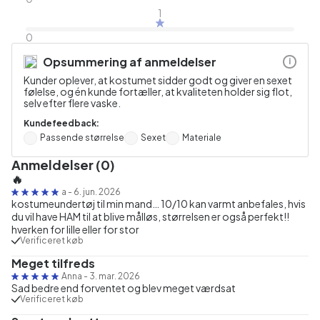
1
0
Opsummering af anmeldelser
i
Kunder oplever, at kostumet sidder godt og giver en sexet
følelse, og én kunde fortæller, at kvaliteten holder sig flot,
selv efter flere vaske.
Kundefeedback:
Passende størrelse
Sexet
Materiale
Anmeldelser (0)
🔥
a
-
6. jun. 2026
kostumeundertøj til min mand… 10/10 kan varmt anbefales, hvis
du vil have HAM til at blive målløs, størrelsen er også perfekt!!
hverken for lille eller for stor
Verificeret køb
Meget tilfreds
Anna
-
3. mar. 2026
Sad bedre end forventet og blev meget værdsat
Verificeret køb