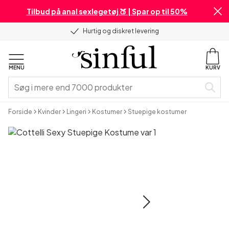
Tilbud på anal sexlegetøj 🍑 | Spar op til 50%
Hurtig og diskret levering
MENU
KURV
Forside
Kvinder
Lingeri
Kostumer
Stuepige kostumer