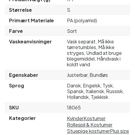
Størrelse
S
Primært Materiale
PA (polyamid)
Farve
Sort
Vaskeanvisninger
Vask separat, Må ikke
tørretumbles, Må ikke
stryges, Undlad at bruge
blegemiddel, Håndvask i
koldt vand
Egenskaber
Justerbar, Bundløs
Sprog
Dansk, Engelsk, Tysk,
Spansk, Italiensk, Russisk,
Hollandsk, Tjekkisk
SKU
18065
Kategorier
Kvinder
Kostumer
Rollespil & Kostumer
Stuepige kostumer
Plus size