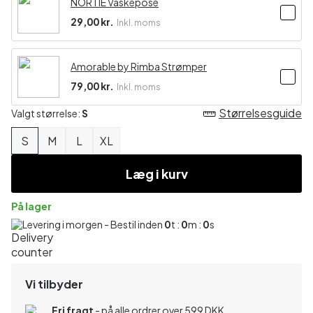
NORTIE Vaskepose
29,00 kr.
Inkl. moms
Amorable by Rimba Strømper
79,00 kr.
Inkl. moms
Størrelsesguide
Valgt størrelse:
S
S
M
L
XL
Læg i kurv
På lager
Levering i morgen - Bestil inden
0
t :
0
m :
0
s
Vi tilbyder
Fri fragt
- på alle ordrer over 599 DKK