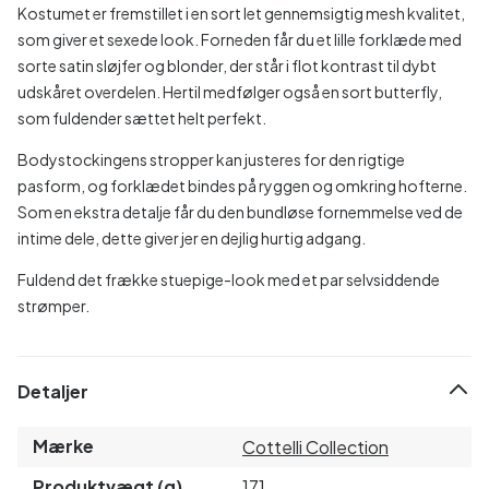
Kostumet er fremstillet i en sort let gennemsigtig mesh kvalitet,
som giver et sexede look. Forneden får du et lille forklæde med
sorte satin sløjfer og blonder, der står i flot kontrast til dybt
udskåret overdelen. Hertil medfølger også en sort butterfly,
som fuldender sættet helt perfekt.
Bodystockingens stropper kan justeres for den rigtige
pasform, og forklædet bindes på ryggen og omkring hofterne.
Som en ekstra detalje får du den bundløse fornemmelse ved de
intime dele, dette giver jer en dejlig hurtig adgang.
Fuldend det frække stuepige-look med et par selvsiddende
strømper.
Detaljer
Mærke
Cottelli Collection
Produktvægt (g)
171