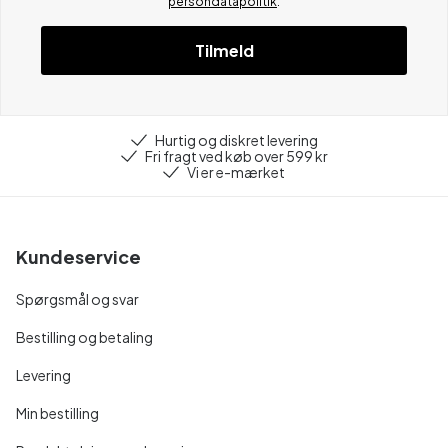
persondatapolitik
.
Tilmeld
Hurtig og diskret levering
Fri fragt ved køb over 599 kr
Vi er e-mærket
Kundeservice
Spørgsmål og svar
Bestilling og betaling
Levering
Min bestilling