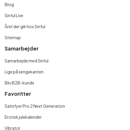
Blog
Sinful Live
Året der gik hos Sinful
Sitemap
Samarbejder
Samarbejde med Sinful
Lige på sengekanten
Bliv B2B-kunde
Favoritter
Satisfyer Pro 2 Next Generation
Erotisk julekalender
Vibrator