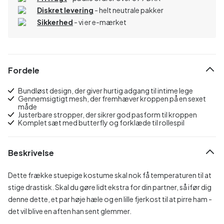
Diskret levering
- helt neutrale pakker
Sikkerhed
- vi er e-mærket
Fordele
Bundløst design, der giver hurtig adgang til intime lege
Gennemsigtigt mesh, der fremhæver kroppen på en sexet
måde
Justerbare stropper, der sikrer god pasform til kroppen
Komplet sæt med butterfly og forklæde til rollespil
Beskrivelse
Dette frække stuepige kostume skal nok få temperaturen til at
stige drastisk. Skal du gøre lidt ekstra for din partner, så ifør dig
denne dette, et par høje hæle og en lille fjerkost til at pirre ham -
det vil blive en aften han sent glemmer.