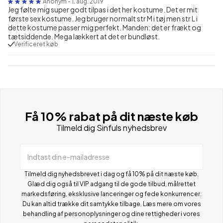
Anonym
-
1. aug. 2019
Jeg følte mig super godt tilpas i det her kostume. Det er mit
første sex kostume. Jeg bruger normalt str M i tøj men str L i
dette kostume passer mig perfekt. Manden: det er frækt og
tætsiddende. Mega lækkert at det er bundløst.
Verificeret køb
Få 10% rabat på dit næste køb
Tilmeld dig Sinfuls nyhedsbrev
Indtast din e-mailadresse
Tilmeld dig nyhedsbrevet i dag og få 10% på dit næste køb.
Glæd dig også til VIP adgang til de gode tilbud, målrettet
markedsføring, eksklusive lanceringer og fede konkurrencer.
Du kan altid trække dit samtykke tilbage. Læs mere om vores
behandling af personoplysninger og dine rettigheder i vores