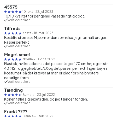
45575
10-okt
-
22. jul. 2023
10/10 kvalitet for pengene! Passede rigtig godt.
Verificeret køb
Tilfreds
Krista
-
18. mar. 2023
Bestilte størrelse M, som er den størrelse, jeg normalt bruger.
Passer perfekt
Verificeret køb
Meget sexet
Noelle
-
10. oct. 2022
Elastisk, hvilket sikrer at det passer. Jeg er 170 cm høj og en str.
40 (42), og jeg købte L/LX og det passer perfekt. Ingen bøjle i
kostumet, så det kræver at man er glad for sine brysters
naturlige form.
Verificeret køb
Tænding
Bumble
-
23. jul. 2022
Konen føler sig sexet i den, og jeg tænder for den.
Verificeret køb
Frækt ????
Frannie
-
1. feb. 2022