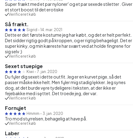
Super frækt med et par nyloner' og et par sexede stiletter . Giver
et stort boost til det erotiske
Verificeret køb
Så frækt.
Sigrid
-
14. mar. 2021
Dette er det første kostume jeg har købt, og det er helt perfekt.
Det sidder rigtig godt på kroppen, og er rigtig behageligt. Det er
super kinky, og min kæreste har svært ved at holde fingrene for
sig selv ;)
Verificeret køb
Sexet stuepige
Kiwi
-
7. jan. 2020
Du fųler dig sexet i dette outfit. Jeg er en kurvet pige, så det
passer måske ikke helt. Men fųler mig stadig lękker. Jeg synes
dog, at det burde vęre tydeligere i teksten, at der ikke er
fejebakke med i sęttet. Det troede jeg, der var.
Verificeret køb
Fornųjet
Hmmm
-
3. jan. 2020
Tro mod stųrrelsen, behagelig at have på.
Verificeret køb
Laber