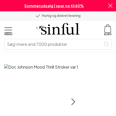
Sommerudsalg | spar op til 60%
Hurtig og diskret levering
MENU
KURV