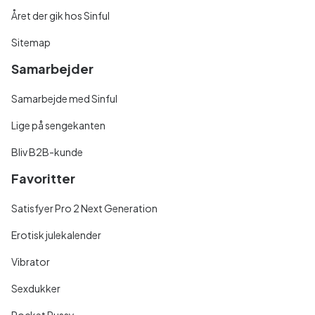
Året der gik hos Sinful
Sitemap
Samarbejder
Samarbejde med Sinful
Lige på sengekanten
Bliv B2B-kunde
Favoritter
Satisfyer Pro 2 Next Generation
Erotisk julekalender
Vibrator
Sexdukker
Pocket Pussy