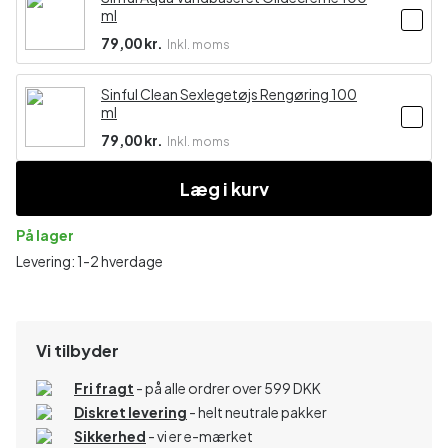
ml
79,00 kr.
Inkl. moms
Sinful Clean Sexlegetøjs Rengøring 100
ml
79,00 kr.
Inkl. moms
Læg i kurv
På lager
Levering: 1-2 hverdage
Vi tilbyder
Fri fragt
- på alle ordrer over 599 DKK
Diskret levering
- helt neutrale pakker
Sikkerhed
- vi er e-mærket