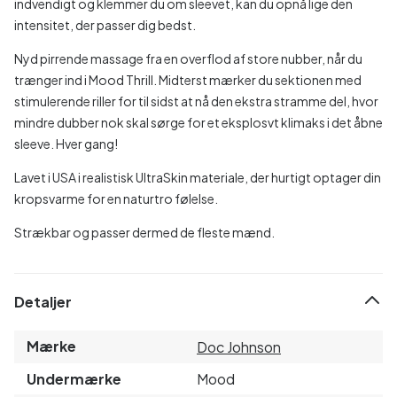
indvendigt og klemmer du om sleevet, kan du opnå lige den
intensitet, der passer dig bedst.
Nyd pirrende massage fra en overflod af store nubber, når du
trænger ind i Mood Thrill. Midterst mærker du sektionen med
stimulerende riller for til sidst at nå den ekstra stramme del, hvor
mindre dubber nok skal sørge for et eksplosvt klimaks i det åbne
sleeve. Hver gang!
Lavet i USA i realistisk UltraSkin materiale, der hurtigt optager din
kropsvarme for en naturtro følelse.
Strækbar og passer dermed de fleste mænd.
Detaljer
Mærke
Doc Johnson
Undermærke
Mood