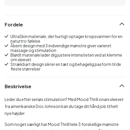
Fordele
UltraSkin materiale, der hurtigt optager kropsvarmen for en
naturtro følelse
Åbent design med 3 indvendige mønstre giver varieret
massage og stimulation
Blødt materiale lader dig justere intensiteten ved at klemme
om sleevet
Strækbart design sikrer en tæt og behagelig pasform til de
fleste størrelser
Beskrivelse
Leder du efter seriøs stimulation? Med Mood Thrill onani sleevet
fra amerikanske Doc Johnson kan du tage dit hånd job til helt
nye højder.
Som noget særligt har Mood Thrill hele 3 forskellige mønstre