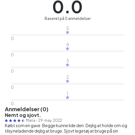
0.0
Baseret på 0 anmeldelser
5
0
4
0
3
0
2
0
1
0
Anmeldelser (0)
Nemt og sjovt.
Maria
-
29. may. 2022
Købt som en gave. Begge kunne lide den. Dejlig at holde om og
tilsyneladende dejlig at bruge. Sjovt legetøj at bruge på sin