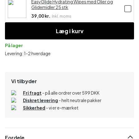
EasyGlide Hydrating Wipes med Olier og
Glidemidler 25 stk
39,00 kr.
Inkl. moms
Læg i kurv
På lager
Levering: 1-2 hverdage
Vi tilbyder
Fri fragt
- på alle ordrer over 599 DKK
Diskret levering
- helt neutrale pakker
Sikkerhed
- vi er e-mærket
Fordele