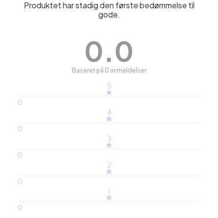
Produktet har stadig den første bedømmelse til
gode.
0.0
Baseret på 0 anmeldelser
5
0
4
0
3
0
2
0
1
0