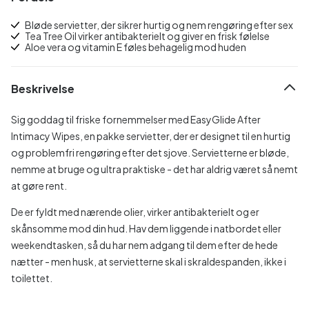
Bløde servietter, der sikrer hurtig og nem rengøring efter sex
Tea Tree Oil virker antibakterielt og giver en frisk følelse
Aloe vera og vitamin E føles behagelig mod huden
Beskrivelse
Sig goddag til friske fornemmelser med EasyGlide After
Intimacy Wipes, en pakke servietter, der er designet til en hurtig
og problemfri rengøring efter det sjove. Servietterne er bløde,
nemme at bruge og ultra praktiske - det har aldrig været så nemt
at gøre rent.
De er fyldt med nærende olier, virker antibakterielt og er
skånsomme mod din hud. Hav dem liggende i natbordet eller
weekendtasken, så du har nem adgang til dem efter de hede
nætter - men husk, at servietterne skal i skraldespanden, ikke i
toilettet.