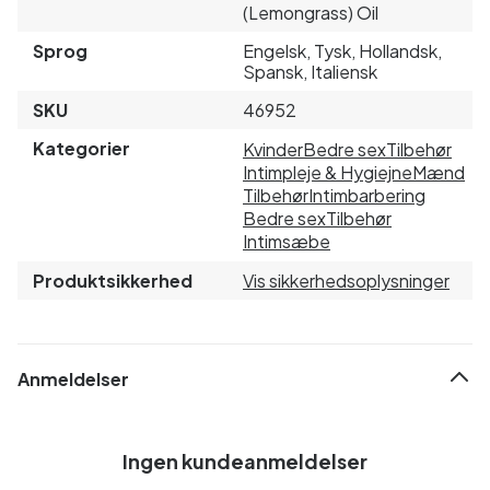
(Lemongrass) Oil
Sprog
Engelsk, Tysk, Hollandsk,
Spansk, Italiensk
SKU
46952
Kategorier
Kvinder
Bedre sex
Tilbehør
Intimpleje & Hygiejne
Mænd
Tilbehør
Intimbarbering
Bedre sex
Tilbehør
Intimsæbe
Produktsikkerhed
Vis sikkerhedsoplysninger
Anmeldelser
Ingen kundeanmeldelser