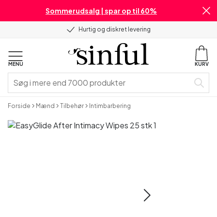
Sommerudsalg | spar op til 60%
Hurtig og diskret levering
MENU
KURV
Forside
Mænd
Tilbehør
Intimbarbering