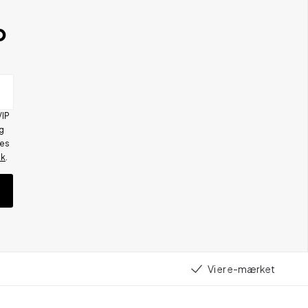
b
VIP
g
res
ik
.
Vi er e-mærket