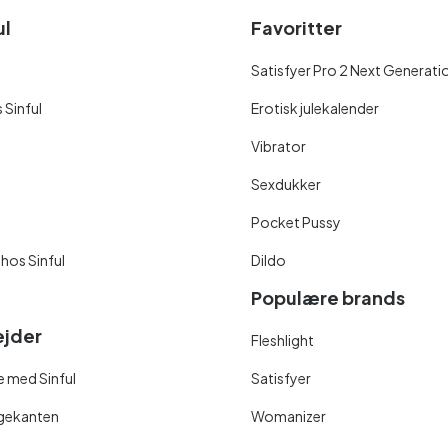
ul
Favoritter
Satisfyer Pro 2 Next Generati
 Sinful
Erotisk julekalender
Vibrator
Sexdukker
Pocket Pussy
 hos Sinful
Dildo
Populære brands
jder
Fleshlight
 med Sinful
Satisfyer
ngekanten
Womanizer