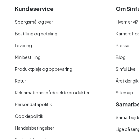
Kundeservice
Om Sinf
Spørgsmål og svar
Hvem er vi?
Bestilling og betaling
Karriere hos
Levering
Presse
Min bestilling
Blog
Produktpleje og opbevaring
Sinful Live
Retur
Året der gik
Reklamationer på defekte produkter
Sitemap
Samarbe
Persondatapolitik
Cookiepolitik
Samarbejde
Handelsbetingelser
Lige på se