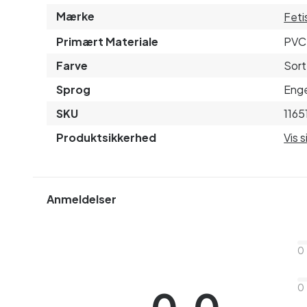
Mærke
Feti
Primært Materiale
PVC
Farve
Sort
Sprog
Enge
SKU
1165
Produktsikkerhed
Vis 
Anmeldelser
0
0