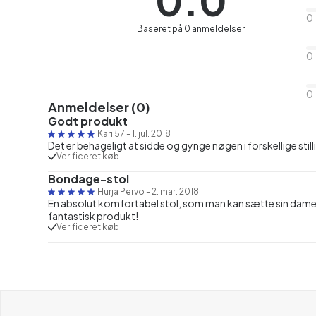
0.0
0
Baseret på 0 anmeldelser
0
0
Anmeldelser (0)
Godt produkt
Kari 57
-
1. jul. 2018
Det er behageligt at sidde og gynge nøgen i forskellige still
Verificeret køb
Bondage-stol
Hurja Pervo
-
2. mar. 2018
En absolut komfortabel stol, som man kan sætte sin dame elle
fantastisk produkt!
Verificeret køb