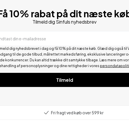
Få 10% rabat på dit næste kø
Tilmeld dig Sinfuls nyhedsbrev
Indtast din e-mailadresse
lmeld dig nyhedsbrevet i dag og få 10% på dit næste køb. Glæd dig også til 
adgang til de gode tilbud, målrettet markedsføring, eksklusive lanceringer o
de konkurrencer.
Du kan altid trække dit samtykke tilbage. Læs mere om vo
ehandling af personoplysninger og dine rettigheder i vores
persondatapolit
Tilmeld
Fri fragt ved køb over 599 kr