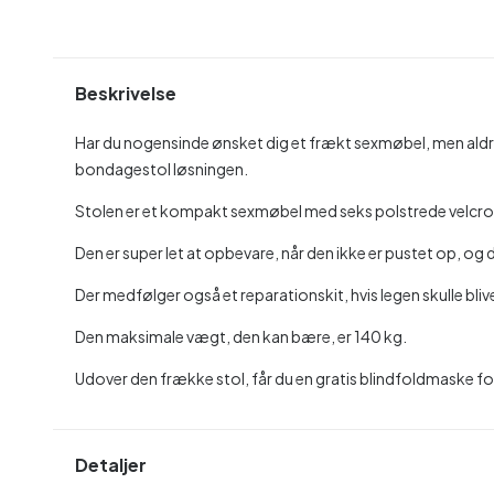
Beskrivelse
Har du nogensinde ønsket dig et frækt sexmøbel, men aldri
bondagestol løsningen.
Stolen er et kompakt sexmøbel med seks polstrede velcro
Den er super let at opbevare, når den ikke er pustet op, og d
Der medfølger også et reparationskit, hvis legen skulle bliv
Den maksimale vægt, den kan bære, er 140 kg.
Udover den frække stol, får du en gratis blindfoldmaske fo
Detaljer