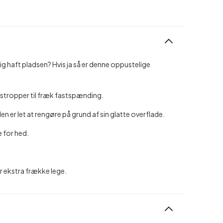
g haft pladsen? Hvis ja så er denne oppustelige
stropper til fræk fastspænding.
en er let at rengøre på grund af sin glatte overflade.
e for hed.
r ekstra frække lege.