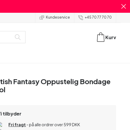
Kundeservice
+45 70 77 70 70
Kurv
tish Fantasy Oppustelig Bondage
ol
i tilbyder
Fri fragt
- på alle ordrer over 599 DKK