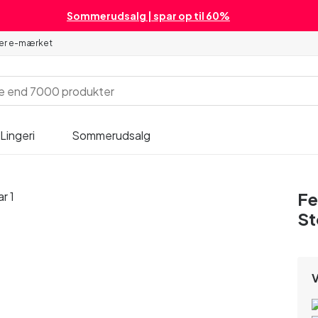
Sommerudsalg | spar op til 60%
 er e-mærket
Lingeri
Sommerudsalg
Fe
St
V