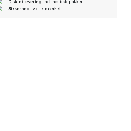
Diskret levering
- helt neutrale pakker
Sikkerhed
- vi er e-mærket