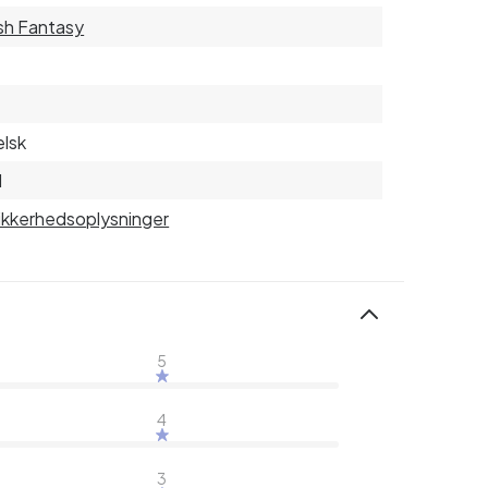
sh Fantasy
lsk
1
sikkerhedsoplysninger
5
4
3