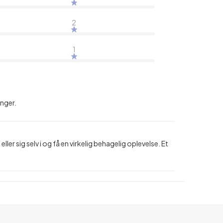
2
1
inger.
r sig selv i og få en virkelig behagelig oplevelse. Et