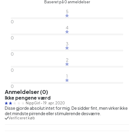
Baseret på 0 anmeldelser
5
0
4
0
3
0
2
0
1
0
Anmeldelser (0)
Ikke pengene værd
NippGirl
-
19. apr. 2020
Disse gjorde absolut intet for mig. De sidder fint, men virker ikke
det mindste pirrende eller stimulerende desværre.
Verificeret køb