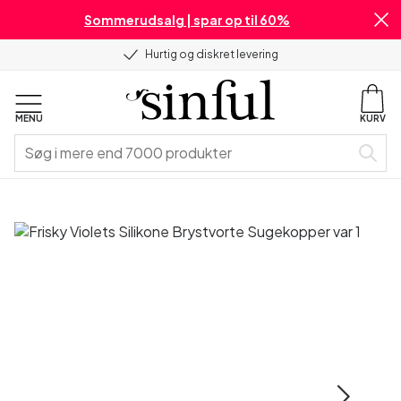
Sommerudsalg | spar op til 60%
Hurtig og diskret levering
MENU
KURV