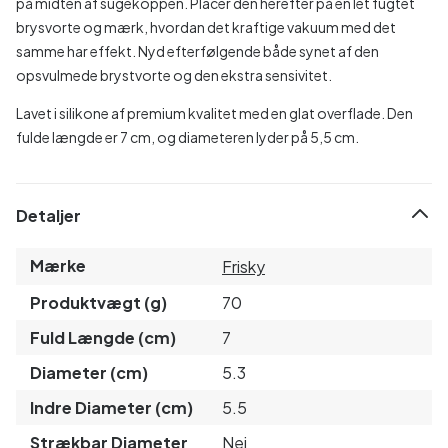
på midten af sugekoppen. Placér den herefter på en let fugtet
brysvorte og mærk, hvordan det kraftige vakuum med det
samme har effekt. Nyd efterfølgende både synet af den
opsvulmede brystvorte og den ekstra sensivitet.
Lavet i silikone af premium kvalitet med en glat overflade. Den
fulde længde er 7 cm, og diameteren lyder på 5,5 cm.
Detaljer
Mærke
Frisky
Produktvægt (g)
70
Fuld Længde (cm)
7
Diameter (cm)
5.3
Indre Diameter (cm)
5.5
Strækbar Diameter
Nej