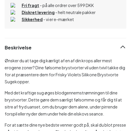
Fri fragt
- på alle ordrer over 599 DKK
Diskret levering
- helt neutrale pakker
Sikkerhed
- vi er e-mærket
Beskrivelse
Ønsker du at tage dig kærligt af en af din krops aller mest
erogene zoner? Dine følsome brystvorter vil uden tvivl takke dig
for at præsentere dem for Frisky Violets Silikone Brystvorte
Sugekopper.
Med det kraftige sug øges blodgennemstrømningen til dine
brystvorter. Dette gøre dem særligt følsomme og får dig til at
sitre af fryd uanset, om du bruger dem alene, under pirrende
forspil eller nyder dem under hele din elskovs seance.
For at sætte dine nye bedste venner godt på, skal du blot presse