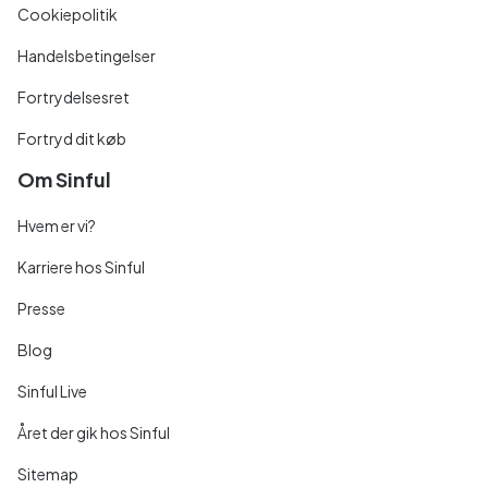
Cookiepolitik
Handelsbetingelser
Fortrydelsesret
Fortryd dit køb
Om Sinful
Hvem er vi?
Karriere hos Sinful
Presse
Blog
Sinful Live
Året der gik hos Sinful
Sitemap