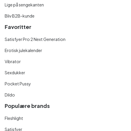
Lige på sengekanten
Bliv B2B-kunde
Favoritter
Satisfyer Pro 2 Next Generation
Erotisk julekalender
Vibrator
Sexdukker
Pocket Pussy
Dildo
Populære brands
Fleshlight
Satisfyer