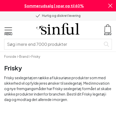
Sommerudsalg | spar op til 60%
Hurtig og diskret levering
MENU
KURV
Forside
Brand
Frisky
Frisky
Frisky sexlegetøj en række af luksuriøse produkter som med
sikkerhed vil opfylde jeres ønsker til sexlegetøj. Med innovation
og nye fremgangsmåder har Frisky sexlegetøj formået at skabe
unikke produkter indenfor branchen. Bestil dit Frisky legetøj i
dag og modtag det allerede i morgen.