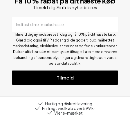
Få 10% rabat på dit næste køb
Tilmeld dig Sinfuls nyhedsbrev
Indtast din e-mailadresse
Tilmeld dig nyhedsbrevet i dag og få 10% på dit næste køb.
Glæd dig også til VIP adgang til de gode tilbud, målrettet
markedsføring, eksklusive lanceringer og fede konkurrencer.
Du kan altid trække dit samtykke tilbage. Læs mere om vores
behandling af personoplysninger og dine rettigheder i vores
persondatapolitik
.
Tilmeld
Hurtig og diskret levering
Fri fragt ved køb over 599 kr
Vi er e-mærket