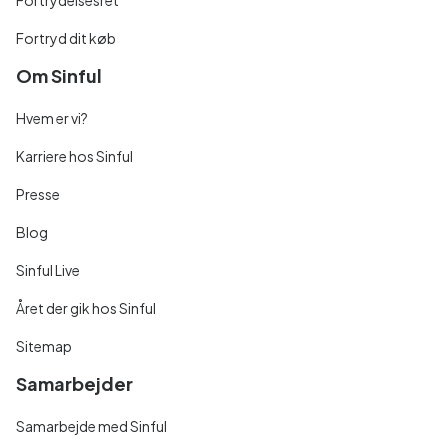
Fortrydelsesret
Fortryd dit køb
Om Sinful
Hvem er vi?
Karriere hos Sinful
Presse
Blog
Sinful Live
Året der gik hos Sinful
Sitemap
Samarbejder
Samarbejde med Sinful