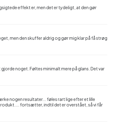
ngsigtede effekt er, men det er tydeligt, at den gør
et, men den skuffer aldrig og gør mig klar på få strøg
 gjorde noget. Føltes minimalt mere på glans. Det var
ke nogen resultater... føles rart lige efter et lille
rodukt.... fortsætter, indtil det er overstået, så vi får