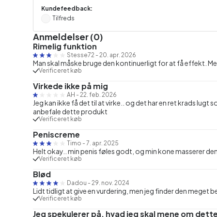
Kundefeedback:
Tilfreds
Anmeldelser (0)
Rimelig funktion
Stesse72
-
20. apr. 2026
Man skal måske bruge den kontinuerligt for at få effekt. Men
Verificeret køb
Virkede ikke på mig
AH
-
22. feb. 2026
Jeg kan ikke få det til at virke.. og det har en ret krads lug
anbefale dette produkt
Verificeret køb
Peniscreme
Timo
-
7. apr. 2025
Helt okay.. min penis føles godt, og min kone masserer de
Verificeret køb
Blød
Dadou
-
29. nov. 2024
Lidt tidligt at give en vurdering, men jeg finder den meget 
Verificeret køb
Jeg spekulerer på, hvad jeg skal mene om dett