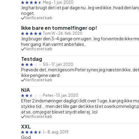
Meg
-
1. jun. 2020
Jeg har brugt det i et par dage nu. Jeg ved ikke, hvad den la
noget.
Verificeret køb
Ikke bare en tommelfinger op!
Tom W
-
26. feb. 2020
Jeg bruger den 3-4 gange om ugen. Jeg forventede ikke meg
hver gang. Kan varmt anbefales.
Verificeret køb
Testdag
SG
-
17. jan. 2020
Prøvede det, men ligesom Peter synes jeg næsten ikke, det
ikke pengene værd.
Verificeret køb
NJA
Peter
-
13. jan. 2020
Efter 2 indsmøringer dagligt i lidt over 1 uge, kan jeg ikke mær
stykke tid... men det lille gør det ikke til et overkommeligt p
at se, om jeg er blevet snydt eller ej..lol
Verificeret køb
XXL
J
-
8. aug. 2019
God