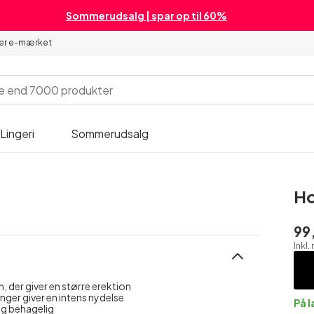
Sommerudsalg | spar op til 60%
 er e-mærket
Lingeri
Sommerudsalg
Ho
99,
Inkl
der giver en større erektion
ger giver en intens nydelse
På 
og behagelig