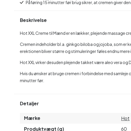
Påføring 15 minutter før brug sikrer, at cremen giver den
Beskrivelse
Hot XXL Creme til Mænd er en lækker, plejende massage cre
Cremen indeholder bl.a. ginkgo biloba og jojoba, som er 
erektionen bliver større og stimuleringer føles endnu mere 
Hot XXL virker desuden plejende takket være aleo vera og
Hvis du ønsker at bruge cremen i forbindelse med samleje 
minutter før.
Detaljer
Mærke
Hot
Produktvægt (g)
60