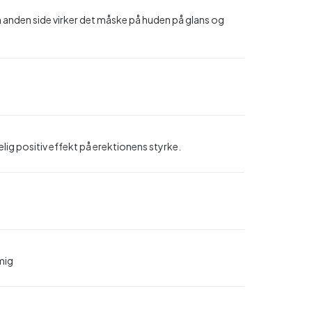
 anden side virker det måske på huden på glans og
lig positiv effekt på erektionens styrke.
mig