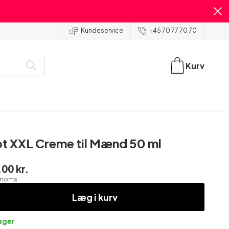
Kundeservice
+45 70 77 70 70
Kurv
t XXL Creme til Mænd 50 ml
00 kr.
. moms
Læg i kurv
lager