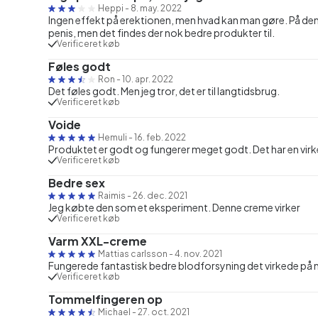
Heppi
-
8. may. 2022
Ingen effekt på erektionen, men hvad kan man gøre. På den
penis, men det findes der nok bedre produkter til.
Verificeret køb
Føles godt
Ron
-
10. apr. 2022
Det føles godt. Men jeg tror, det er til langtidsbrug.
Verificeret køb
Voide
Hemuli
-
16. feb. 2022
Produktet er godt og fungerer meget godt. Det har en virke
Verificeret køb
Bedre sex
Raimis
-
26. dec. 2021
Jeg købte den som et eksperiment. Denne creme virker
Verificeret køb
Varm XXL-creme
Mattias carlsson
-
4. nov. 2021
Fungerede fantastisk bedre blodforsyning det virkede på 
Verificeret køb
Tommelfingeren op
Michael
-
27. oct. 2021