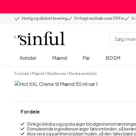
Hurtig og diskret levering
Fri fragt ved køb over 599 kr
Vi
Kvinder
Mænd
Par
BDSM
Forside
Mænd
Bedre sex
Bedre erektion
Fordele
Ginkgo biloba og jojoba øger blodgennemstrømningen, 
Stimulerende ingredienser øger følsomheden, så berørin
Aloe vera og panthenol plejer huden, så den føles blød 