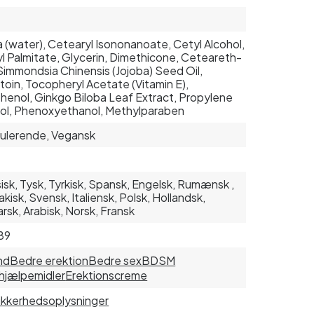
 (water), Cetearyl Isononanoate, Cetyl Alcohol,
l Palmitate, Glycerin, Dimethicone, Ceteareth-
Simmondsia Chinensis (Jojoba) Seed Oil,
ntoin, Tocopheryl Acetate (Vitamin E),
henol, Ginkgo Biloba Leaf Extract, Propylene
ol, Phenoxyethanol, Methylparaben
ulerende, Vegansk
isk, Tysk, Tyrkisk, Spansk, Engelsk, Rumænsk ,
akisk, Svensk, Italiensk, Polsk, Hollandsk,
rsk, Arabisk, Norsk, Fransk
89
nd
Bedre erektion
Bedre sex
BDSM
hjælpemidler
Erektionscreme
sikkerhedsoplysninger