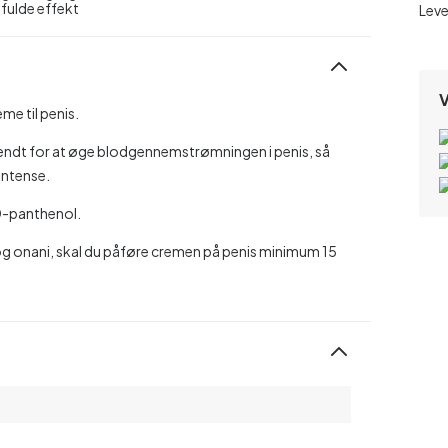
 fulde effekt
Leve
V
me til penis.
kendt for at øge blodgennemstrømningen i penis, så
intense.
 D-panthenol.
og onani, skal du påføre cremen på penis minimum 15