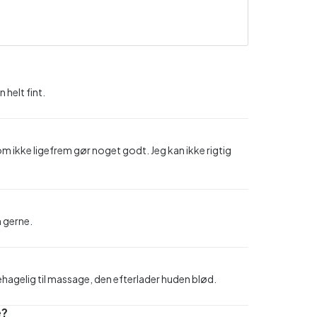
 helt fint.
t som ikke ligefrem gør noget godt. Jeg kan ikke rigtig
n gerne.
behagelig til massage, den efterlader huden blød.
e?