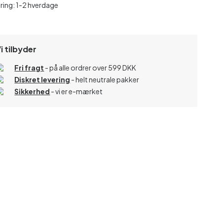
ring: 1-2 hverdage
i tilbyder
Fri fragt
- på alle ordrer over 599 DKK
Diskret levering
- helt neutrale pakker
Sikkerhed
- vi er e-mærket