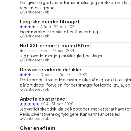
Det giver en god varmefornemmelse, jeg ved ikke, om det bliv
regelmæssig brug.
Verificeret køb
Læg ikke mærke til noget
Alfred
-
27. oct. 2021
Ingen mærkbar forskel efter 2 ugers brug
Verificeret køb
Hot XXL creme til mænd 50 ml
Khalil
-
27. sep. 2021
Jeg prøvede, men jeg var ikke glad, beklager.
Verificeret køb
Desværre virkede det ikke
Cocunut"n"b
-
10. mar. 2021
Dette produkt virkede desværre ikke på mig, og du kan gle
påført dette i forvejen, for det smager forfærdeligt, ja, jeg
Verificeret køb
Anbefales at prøve!
MR A
-
31. oct. 2020
Jeg var lidt skeptisk, da jeg købte det, men efter at have 
Penis bliver stivere og fyldigere. Kan varmt anbefales!
Verificeret køb
Giver en effekt