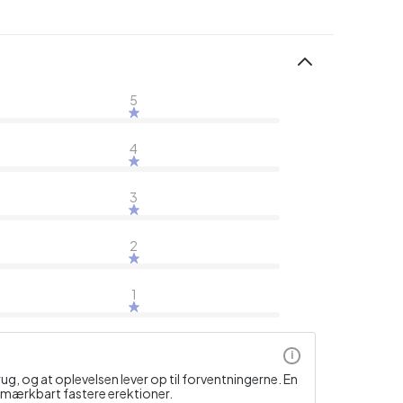
5
4
3
2
1
i
brug, og at oplevelsen lever op til forventningerne. En
 mærkbart fastere erektioner.