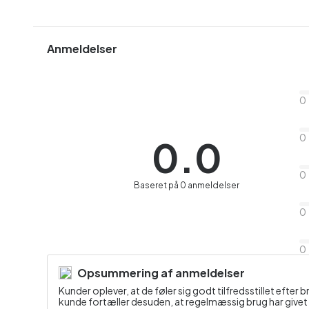
Anmeldelser
0
0
0.0
0
Baseret på 0 anmeldelser
0
0
Opsummering af anmeldelser
Kunder oplever, at de føler sig godt tilfredsstillet efter 
kunde fortæller desuden, at regelmæssig brug har givet