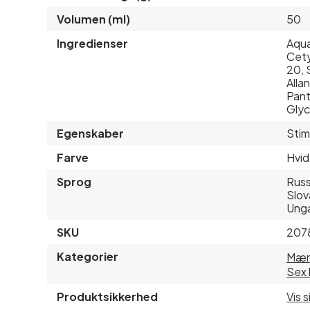
Volumen (ml)
50
Ingredienser
Aqua
Cety
20, 
Alla
Pant
Glyc
Egenskaber
Stim
Farve
Hvid
Sprog
Russ
Slov
Unga
SKU
207
Kategorier
Mæ
Sex 
Produktsikkerhed
Vis 