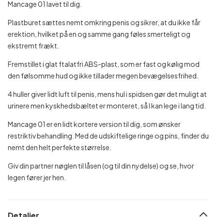
Mancage 01 lavet til dig.
Plastburet sættes nemt omkring penis og sikrer, at du ikke får
erektion, hvilket på en og samme gang føles smerteligt og
ekstremt frækt.
Fremstillet i glat ftalatfri ABS-plast, som er fast og kølig mod
den følsomme hud og ikke tillader megen bevægelsesfrihed.
4 huller giver lidt luft til penis, mens hul i spidsen gør det muligt at
urinere men kyskhedsbæltet er monteret, så I kan lege i lang tid.
Mancage 01 er en lidt kortere version til dig, som ønsker
restriktiv behandling. Med de udskiftelige ringe og pins, finder du
nemt den helt perfekte størrelse.
Giv din partner nøglen til låsen (og til din nydelse) og se, hvor
legen fører jer hen.
Detaljer