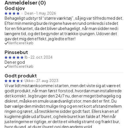
Anmeldelser (0)
God sjov
Dean
-
1. may. 2026
Behageligt udstyr til “større værktøj”, så jeg var tilfreds med det.
Efter min mening burde ringene have en rund omkreds i stedet
for en firkantet, da det bliver ubehageligt, når man sidder ned i
længere tid, og det begynder at trække i pungen. Udover det
gav det mig den effekt, jeg ledte efter!
Verificeret køb
Pinssebut
Ib
-
22. oct. 2024
Den er god
Verificeret køb
Godt produkt
Ukko
-
27. aug. 2023
Vi var lidt mistænksomme i starten, men det viste sig at være et
godt produkt, når man først forstod, hvordan man installerede
det korrekt. Jeg bruger den 24/7 nu, den er meget behagelig og
diskret, måske en smule usædvanligt stor, men det er fint. Du
bør vælge den mindst mulige ring og en ret kort afstand mellem
ringen og røret, så testiklerne sidder godt fast. Ellers kan en af
kuglerne glide ud af buret, og hele buret kan falde af. Men når
justeringerne er rigtige, er dette et virkelig stramt og frækt bur,
hvor du ved, at du er i buret og i den andens vold.