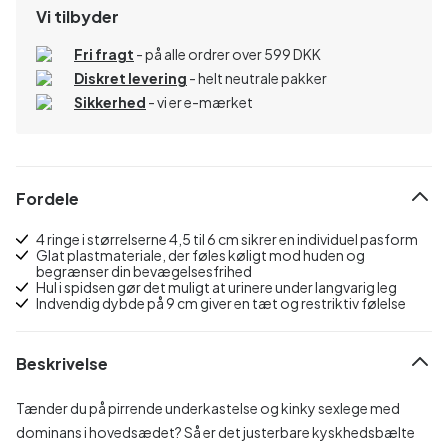
Vi tilbyder
Fri fragt
- på alle ordrer over 599 DKK
Diskret levering
- helt neutrale pakker
Sikkerhed
- vi er e-mærket
Fordele
4 ringe i størrelserne 4,5 til 6 cm sikrer en individuel pasform
Glat plastmateriale, der føles køligt mod huden og
begrænser din bevægelsesfrihed
Hul i spidsen gør det muligt at urinere under langvarig leg
Indvendig dybde på 9 cm giver en tæt og restriktiv følelse
Beskrivelse
Tænder du på pirrende underkastelse og kinky sexlege med
dominans i hovedsædet? Så er det justerbare kyskhedsbælte