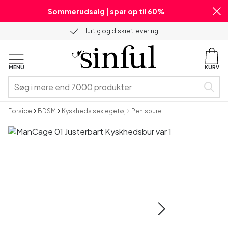
Sommerudsalg | spar op til 60%
Hurtig og diskret levering
MENU
KURV
Forside
BDSM
Kyskheds sexlegetøj
Penisbure