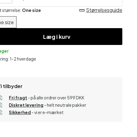
Størrelsesguide
t størrelse:
One size
e size
Læg i kurv
lager
ring: 1-2 hverdage
i tilbyder
Fri fragt
- på alle ordrer over 599 DKK
Diskret levering
- helt neutrale pakker
Sikkerhed
- vi er e-mærket