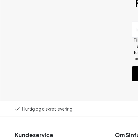
Ti
fe
b
Hurtig og diskret levering
Kundeservice
Om Sinf