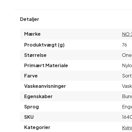
Detaljer
Mærke
NO:
Produktvægt (g)
76
Størrelse
One 
Primært Materiale
Nyl
Farve
Sort
Vaskeanvisninger
Vask
Egenskaber
Bund
Sprog
Enge
SKU
164
Kategorier
Kvin