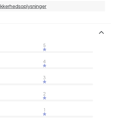
sikkerhedsoplysninger
5
4
3
2
1