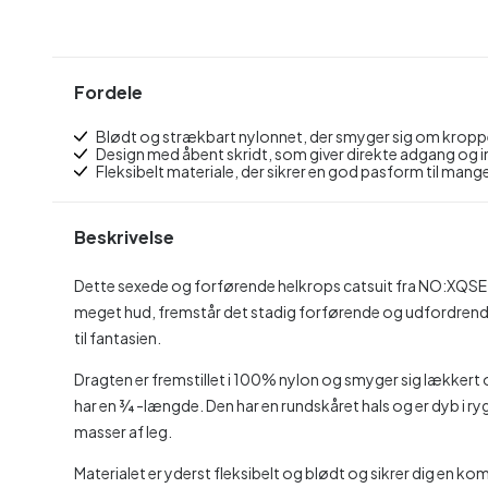
Fordele
Blødt og strækbart nylonnet, der smyger sig om krop
Design med åbent skridt, som giver direkte adgang og in
Fleksibelt materiale, der sikrer en god pasform til man
Beskrivelse
Dette sexede og forførende helkrops catsuit fra NO:XQSE om
meget hud, fremstår det stadig forførende og udfordrende
til fantasien.
Dragten er fremstillet i 100% nylon og smyger sig lækker
har en ¾ -længde. Den har en rundskåret hals og er dyb i ryg
masser af leg.
Materialet er yderst fleksibelt og blødt og sikrer dig en k