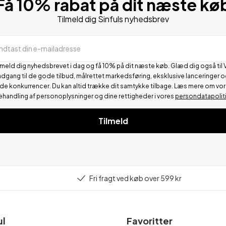
Få 10% rabat på dit næste kø
Tilmeld dig Sinfuls nyhedsbrev
Indtast din e-mailadresse
lmeld dig nyhedsbrevet i dag og få 10% på dit næste køb. Glæd dig også til 
adgang til de gode tilbud, målrettet markedsføring, eksklusive lanceringer o
de konkurrencer.
Du kan altid trække dit samtykke tilbage. Læs mere om vo
ehandling af personoplysninger og dine rettigheder i vores
persondatapolit
Tilmeld
Fri fragt ved køb over 599 kr
ul
Favoritter