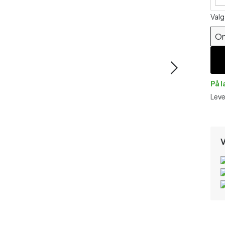
Valg
On
På 
Leve
V