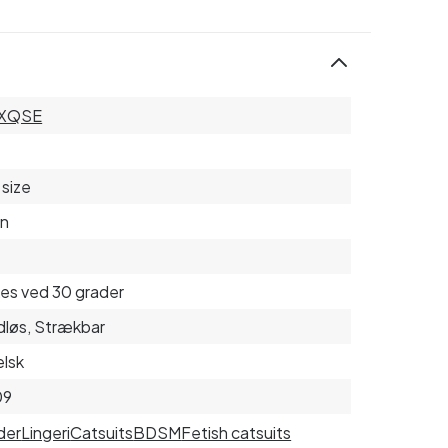
XQSE
size
on
es ved 30 grader
løs, Strækbar
lsk
09
der
Lingeri
Catsuits
BDSM
Fetish catsuits