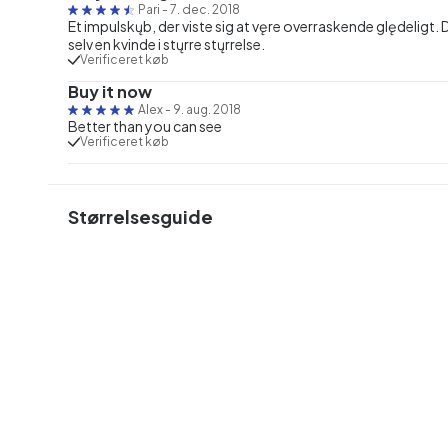
Pari
-
7. dec. 2018
Et impulskųb, der viste sig at vęre overraskende ględeligt.
selv en kvinde i stųrre stųrrelse.
Verificeret køb
Buy it now
Alex
-
9. aug. 2018
Better than you can see
Verificeret køb
Størrelsesguide