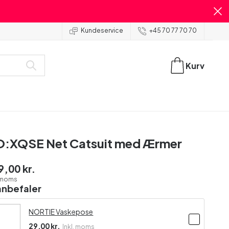
Kundeservice
+45 70 77 70 70
Kurv
:XQSE Net Catsuit med Ærmer
9,00 kr.
. moms
anbefaler
NORTIE Vaskepose
29,00 kr.
Inkl. moms