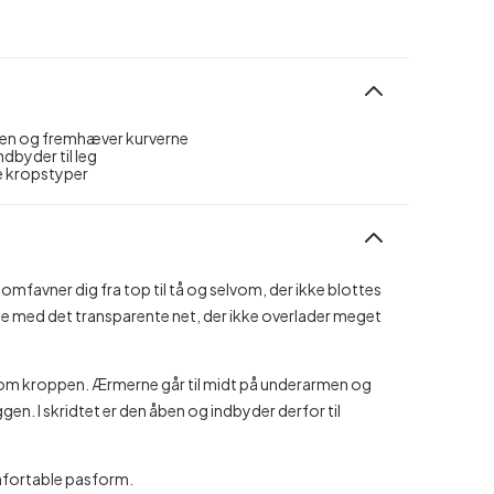
pen og fremhæver kurverne
dbyder til leg
ge kropstyper
favner dig fra top til tå og selvom, der ikke blottes
 med det transparente net, der ikke overlader meget
t om kroppen. Ærmerne går til midt på underarmen og
gen. I skridtet er den åben og indbyder derfor til
omfortable pasform.