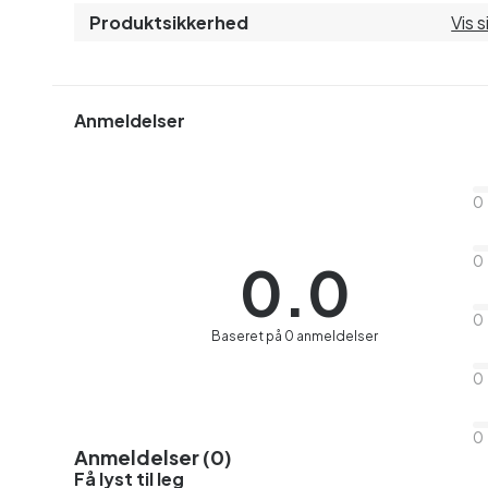
Produktsikkerhed
Vis 
Anmeldelser
0
0
0.0
0
Baseret på 0 anmeldelser
0
0
Anmeldelser (0)
Få lyst til leg