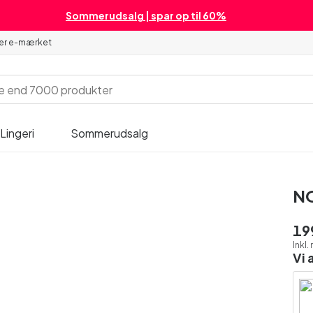
Sommerudsalg | spar op til 60%
 er e-mærket
Lingeri
Sommerudsalg
NO
19
Inkl
Vi 