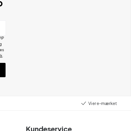
b
VIP
g
res
ik
.
Vi er e-mærket
Kundeservice