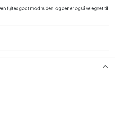
 Den fųltes godt mod huden, og den er også velegnet til