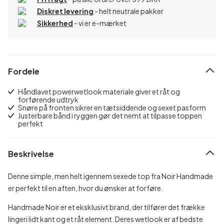
Diskret levering
- helt neutrale pakker
Sikkerhed
- vi er e-mærket
Fordele
Håndlavet powerwetlook materiale giver et råt og
forførende udtryk
Snøre på fronten sikrer en tætsiddende og sexet pasform
Justerbare bånd i ryggen gør det nemt at tilpasse toppen
perfekt
Beskrivelse
Denne simple, men helt igennem sexede top fra Noir Handmade
er perfekt til en aften, hvor du ønsker at forføre.
Handmade Noir er et eksklusivt brand, der tilfører det frække
lingeri lidt kant og et råt element. Deres wetlook er af bedste