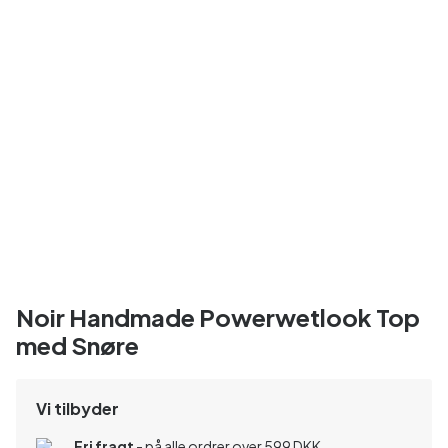
Noir Handmade Powerwetlook Top
med Snøre
Vi tilbyder
Fri fragt
- på alle ordrer over 599 DKK