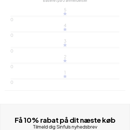
Baseret på 0 anmeldelser
5
0
4
0
3
0
2
0
1
0
Få 10% rabat på dit næste køb
Tilmeld dig Sinfuls nyhedsbrev