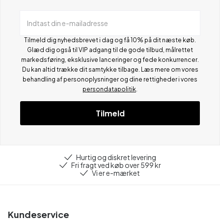
Indtast din e-mailadresse
Tilmeld dig nyhedsbrevet i dag og få 10% på dit næste køb.
Glæd dig også til VIP adgang til de gode tilbud, målrettet
markedsføring, eksklusive lanceringer og fede konkurrencer.
Du kan altid trække dit samtykke tilbage. Læs mere om vores
behandling af personoplysninger og dine rettigheder i vores
persondatapolitik
.
Tilmeld
Hurtig og diskret levering
Fri fragt ved køb over 599 kr
Vi er e-mærket
Kundeservice