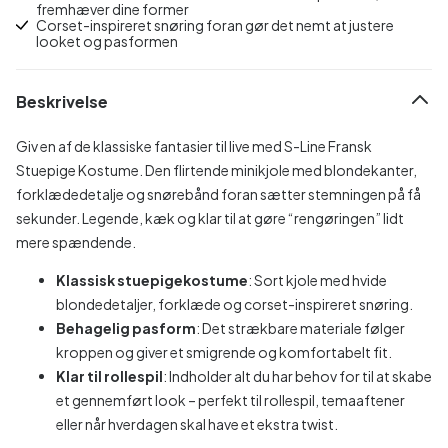
fremhæver dine former
Corset-inspireret snøring foran gør det nemt at justere
looket og pasformen
Beskrivelse
Giv en af de klassiske fantasier til live med S-Line Fransk
Stuepige Kostume. Den flirtende minikjole med blondekanter,
forklædedetalje og snørebånd foran sætter stemningen på få
sekunder. Legende, kæk og klar til at gøre “rengøringen” lidt
mere spændende.
Klassisk stuepigekostume
: Sort kjole med hvide
blondedetaljer, forklæde og corset-inspireret snøring.
Behagelig pasform
: Det strækbare materiale følger
kroppen og giver et smigrende og komfortabelt fit.
Klar til rollespil
: Indholder alt du har behov for til at skabe
et gennemført look – perfekt til rollespil, temaaftener
eller når hverdagen skal have et ekstra twist.