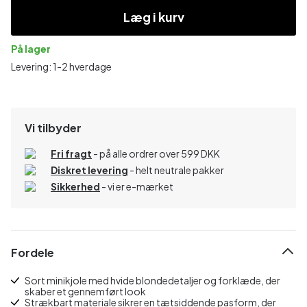
Læg i kurv
På lager
Levering: 1-2 hverdage
Vi tilbyder
Fri fragt
- på alle ordrer over 599 DKK
Diskret levering
- helt neutrale pakker
Sikkerhed
- vi er e-mærket
Fordele
Sort minikjole med hvide blondedetaljer og forklæde, der
skaber et gennemført look
Strækbart materiale sikrer en tætsiddende pasform, der