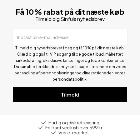
Få 10% rabat på dit næste køb
Tilmeld dig Sinfuls nyhedsbrev
Indtast din e-mailadresse
Tilmeld dig nyhedsbrevet i dag og få 10% på dit næste køb.
Glæd dig også til VIP adgang til de gode tilbud, målrettet
markedsføring, eksklusive lanceringer og fede konkurrencer.
Du kan altid trække dit samtykke tilbage. Læs mere om vores
behandling af personoplysninger og dine rettigheder i vores
persondatapolitik
.
Tilmeld
Hurtig og diskret levering
Fri fragt ved køb over 599 kr
Vi er e-mærket