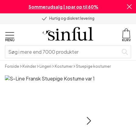
Sommerudsalg | spar op til 60%
Hurtig og diskret levering
MENU
KURV
Forside
Kvinder
Lingeri
Kostumer
Stuepige kostumer