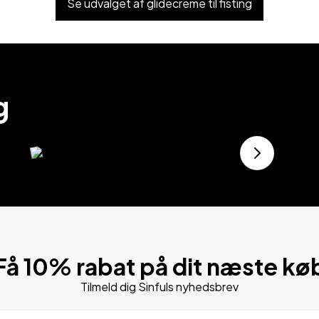
Se udvalget af glidecreme til fisting
g
Få 10% rabat på dit næste kø
Tilmeld dig Sinfuls nyhedsbrev