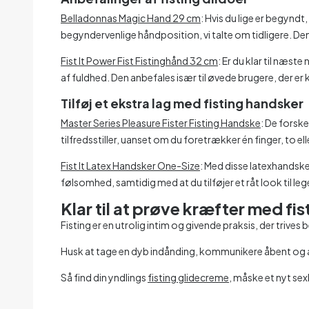
Belladonnas Magic Hand 29 cm
: Hvis du lige er begyn
begyndervenlige håndposition, vi talte om tidligere. Den
Fist It Power Fist Fistinghånd 32 cm
: Er du klar til næ
af fuldhed. Den anbefales især til øvede brugere, der er k
Tilføj et ekstra lag med fisting handsker
Master Series Pleasure Fister Fisting Handske
: De forske
tilfredsstiller, uanset om du foretrækker én finger, to ell
Fist It Latex Handsker One-Size
: Med disse latexhandsker
følsomhed, samtidig med at du tilføjer et råt look til leg
Klar til at prøve kræfter med fis
Fisting er en utrolig intim og givende praksis, der trive
Husk at tage en dyb indånding, kommunikere åbent og al
Så find din yndlings
fisting glidecreme
, måske et nyt se