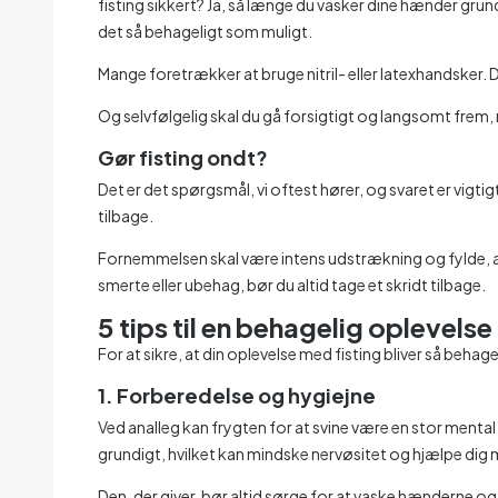
fisting sikkert? Ja, så længe du vasker dine hænder grund
det så behageligt som muligt.
Mange foretrækker at bruge nitril- eller latexhandsker. 
Og selvfølgelig skal du gå forsigtigt og langsomt frem, nå
Gør fisting ondt?
Det er det spørgsmål, vi oftest hører, og svaret er vigti
tilbage.
Fornemmelsen skal være intens udstrækning og fylde, al
smerte eller ubehag, bør du altid tage et skridt tilbage.
5 tips til en behagelig oplevelse
For at sikre, at din oplevelse med fisting bliver så beh
1. Forberedelse og hygiejne
Ved analleg kan frygten for at svine være en stor mental 
grundigt, hvilket kan mindske nervøsitet og hjælpe dig 
Den, der giver, bør altid sørge for at vaske hænderne og k