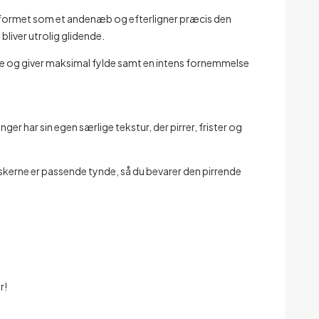
kt formet som et andenæb og efterligner præcis den
bliver utrolig glidende.
ve og giver maksimal fylde samt en intens fornemmelse
ger har sin egen særlige tekstur, der pirrer, frister og
ndskerne er passende tynde, så du bevarer den pirrende
r!