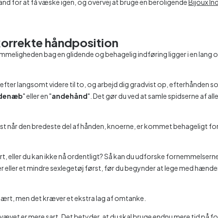
vand for at få væske igen, og overvej at bruge en beroligende
Bijoux In
korrekte håndposition
emmeligheden bag en glidende og behagelig indføring ligger i en lang 
fter langsomt videre til to, og arbejd dig gradvist op, efterhånden som 
denæb
" eller en "
andehånd
". Det gør du ved at samle spidserne af al
st når den bredeste del af hånden, knoerne, er kommet behageligt forb
kert, eller du kan ikke nå ordentligt? Så kan du udforske fornemmelser
r eller et mindre sexlegetøj først, før du begynder at lege med hænder 
pulært, men det kræver et ekstra lag af omtanke.
 vævet er mere sart. Det betyder, at du skal bruge endnu mere tid på f