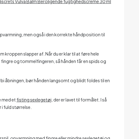
discrets Vulva Balm Beroligende fugtighedscreme 30 ml
opvarmning, men også i den korrekte håndposition til
kroppen slapper af. Når du er klar til at føre hele
le fingre og tommelfingeren, så hånden får en spids og
i åbningen, bør hånden langsomt og blidt foldes til en
ne med et
fisting sexlegetøj
, der er lavet til formålet. I så
i fuld størrelse.
orspil, opvarmning med fingre eller mindre sexlegetøj og