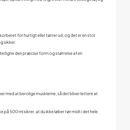
orberet for hurtigt eller tørrer ud, og det er en stor
g sikker.
efterligne den præcise form og størrelse af en
per med at berolige musklerne, så det bliver lettere at
 på 500 ml sikrer, at du ikke løber tør midt i det hele.