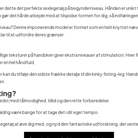
dt, er dette det perfekte sexlegetøj på begynderniveau. Hånden er uni
 gør det hårde arbejde med at tilspidse formen for dig, så indføringen 
ste niveau? Denne imponerende model er formet som en helt knyttet næ
lar til at udfordre deres grænser.
llige teksturer på handsken giver ekstra niveauer af stimulation. Hver fin
er en hel håndfuld.
 kan du tilføje den sidste frække detalje til din kinky fisting-leg. Ha
en.
ting?
s bedst med tålmodighed, tillid og den rette forberedelse.
drig være bange for at tage det i dit eget tempo.
xlegetøj at øve dig med, og nyd den fantastiske udforskning, der vente