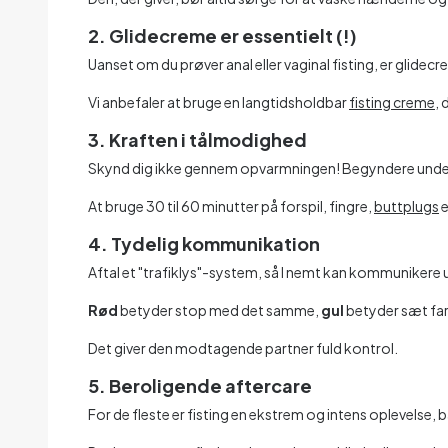
2. Glidecreme er essentielt (!)
Uanset om du prøver anal eller vaginal fisting, er glide
Vi anbefaler at bruge en langtidsholdbar
fisting creme
, 
3. Kraften i tålmodighed
Skynd dig ikke gennem opvarmningen! Begyndere undervu
At bruge 30 til 60 minutter på forspil, fingre,
buttplugs
e
4. Tydelig kommunikation
Aftal et "trafiklys"-system, så I nemt kan kommuniker
Rød
betyder stop med det samme,
gul
betyder sæt far
Det giver den modtagende partner fuld kontrol.
5. Beroligende aftercare
For de fleste er fisting en ekstrem og intens oplevelse, 