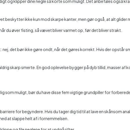
igt og klipper dine negle så korte som muligt. Det anbefales også kraft
Det beskytter ikke kun mod skarpe kanter, men gør også, at alt glider 
r du øver fisting, så vævet bliver varmet op, før det bliver strakt.
gt: nej, det bør ikke gøre ondt, når det gøres korrekt. Hvis der opstå
drig skarp smerte. En god oplevelse bygger på dyb tillid, masser af
agelig som muligt, bør du have disse fem vigtige grundpiller for forbe
barriere for begyndere. Hvis du tager dig tid til at lave en skånsom an
med at slappe helt af i fornemmelsen.
lippe og file neglene for at undgå rifter.