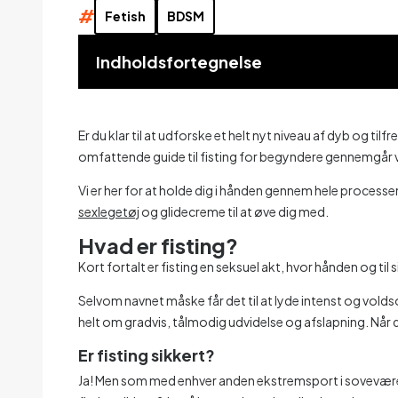
#
Fetish
BDSM
Indholdsfortegnelse
Er du klar til at udforske et helt nyt niveau af dyb og til
omfattende guide til fisting for begyndere gennemgår vi a
Vi er her for at holde dig i hånden gennem hele proces
sexlegetøj
og glidecreme til at øve dig med.
Hvad er fisting?
Kort fortalt er fisting en seksuel akt, hvor hånden og til
Selvom navnet måske får det til at lyde intenst og vol
helt om gradvis, tålmodig udvidelse og afslapning. Når 
Er fisting sikkert?
Ja! Men som med enhver anden ekstremsport i soveværels