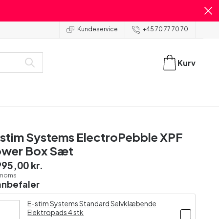
Kundeservice
+45 70 77 70 70
Kurv
stim Systems ElectroPebble XPF
wer Box Sæt
995,00 kr.
. moms
anbefaler
E-stim Systems Standard Selvklæbende
Elektropads 4 stk