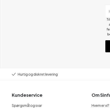
Ti
fe
b
Hurtig og diskret levering
Kundeservice
Om Sinf
Spørgsmål og svar
Hvem er vi?