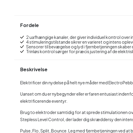
Fordele
2 uafhængige kanaler, der giver individuel kontrol over
4 stimuleringstilstande sikrer en varieret og intens ople
Sensorer til bevægelse og lyd i fjernbetjeningen skaber e
Trinløs kontrol sørger for præcis justering af de elektri
Beskrivelse
Elektrificer din nydelse på helt nye måder med ElectroPeb
Uanset om du er nybegynder eller erfaren entusiast indenfor
elektrificerende eventyr.
Brug to elektroder samtidig for at sprede stimulationen ove
Stepless Level Control, der lader dig skræddersy den inten
Pulse, Flo, Split, Bounce. Leg med fjernbetjeningen ved a