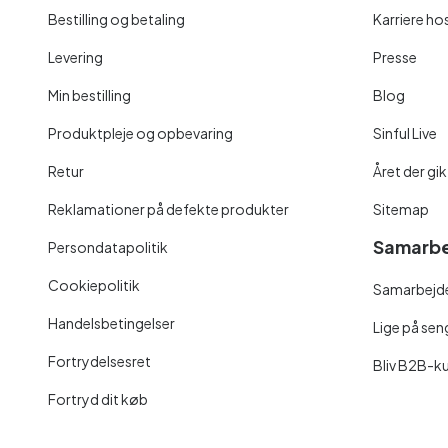
Bestilling og betaling
Karriere hos
Levering
Presse
Min bestilling
Blog
Produktpleje og opbevaring
Sinful Live
Retur
Året der gik
Reklamationer på defekte produkter
Sitemap
Samarbe
Persondatapolitik
Cookiepolitik
Samarbejde
Handelsbetingelser
Lige på se
Fortrydelsesret
Bliv B2B-k
Fortryd dit køb