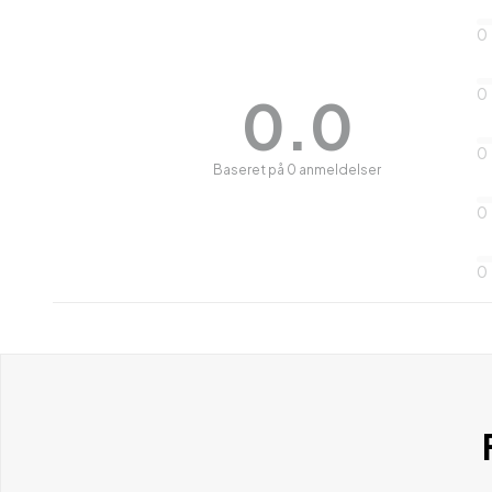
0
0
0.0
0
Baseret på 0 anmeldelser
0
0