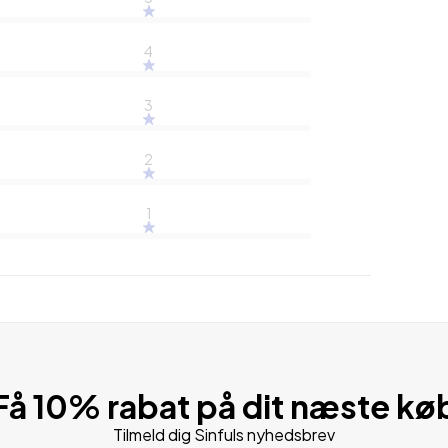
4
3
2
1
Få 10% rabat på dit næste kø
Tilmeld dig Sinfuls nyhedsbrev