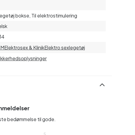
egetøj bokse, Til elektrostimulering
lsk
34
SM
Elektrosex & Klinik
Elektro sexlegetøj
sikkerhedsoplysninger
nmeldelser
rste bedømmelse til gode.
5