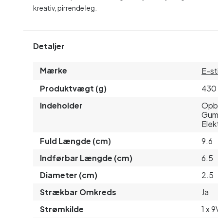
kreativ, pirrende leg.
Detaljer
Mærke
E-st
Produktvægt (g)
430
Indeholder
Opbe
Gumm
Elek
Fuld Længde (cm)
9.6
Indførbar Længde (cm)
6.5
Diameter (cm)
2.5
Strækbar Omkreds
Ja
Strømkilde
1 x 