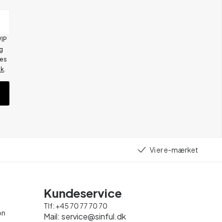
VIP
g
res
ik
.
Vi er e-mærket
Kundeservice
Tlf:
+45 70 77 70 70
on
Mail:
service@sinful.dk