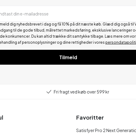
Indtast din e-mailadresse
lmeld dig nyhedsbrevet i dag og få 10% på dit næste køb. Glæd dig også til 
adgang til de gode tilbud, målrettet markedsføring, eksklusive lanceringer o
de konkurrencer.
Du kan altid trække dit samtykke tilbage. Læs mere om vo
ehandling af personoplysninger og dine rettigheder i vores
persondatapolit
Tilmeld
Fri fragt ved køb over 599 kr
ul
Favoritter
Satisfyer Pro 2 Next Generati