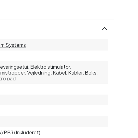
im Systems
varingsetui, Elektro stimulator,
istropper, Vejledning, Kabel, Kabler, Boks,
tro pad
9V/PP3 (Inkluderet)