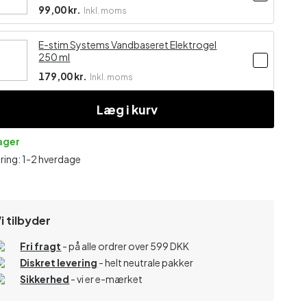
99,00 kr.
Inkl. moms
E-stim Systems Vandbaseret Elektrogel
250 ml
179,00 kr.
Inkl. moms
Læg i kurv
lager
ring: 1-2 hverdage
i tilbyder
Fri fragt
- på alle ordrer over 599 DKK
Diskret levering
- helt neutrale pakker
Sikkerhed
- vi er e-mærket