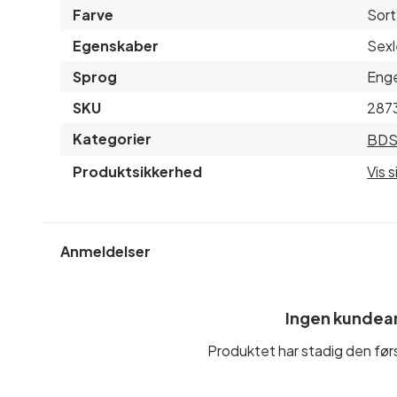
Farve
Sort
Egenskaber
Sexl
Sprog
Enge
SKU
287
Kategorier
BD
Produktsikkerhed
Vis 
Anmeldelser
Ingen kundea
Produktet har stadig den fø