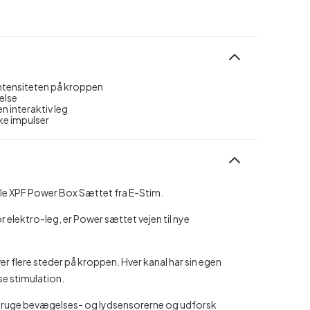
 intensiteten på kroppen
velse
n interaktiv leg
ske impulser
ble XPF Power Box Sættet fra E-Stim.
 elektro-leg, er Power sættet vejen til nye
r flere steder på kroppen. Hver kanal har sin egen
se stimulation.
t bruge bevægelses- og lydsensorerne og udforsk