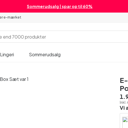
Sommerudsalg | spar op til 60%
 er e-mærket
Lingeri
Sommerudsalg
E-
Po
1.
Inkl
Vi 