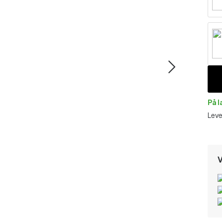
På 
Leve
V