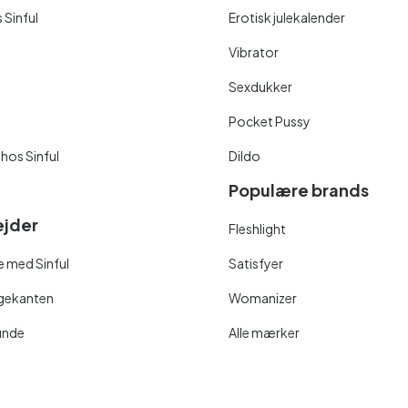
 Sinful
Erotisk julekalender
Vibrator
Sexdukker
Pocket Pussy
 hos Sinful
Dildo
Populære brands
jder
Fleshlight
 med Sinful
Satisfyer
ngekanten
Womanizer
unde
Alle mærker