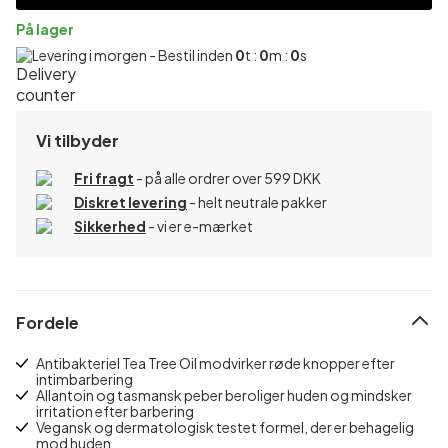
På lager
Levering i morgen - Bestil inden
0
t :
0
m :
0
s
Vi tilbyder
Fri fragt
- på alle ordrer over 599 DKK
Diskret levering
- helt neutrale pakker
Sikkerhed
- vi er e-mærket
Fordele
Antibakteriel Tea Tree Oil modvirker røde knopper efter
intimbarbering
Allantoin og tasmansk peber beroliger huden og mindsker
irritation efter barbering
Vegansk og dermatologisk testet formel, der er behagelig
mod huden