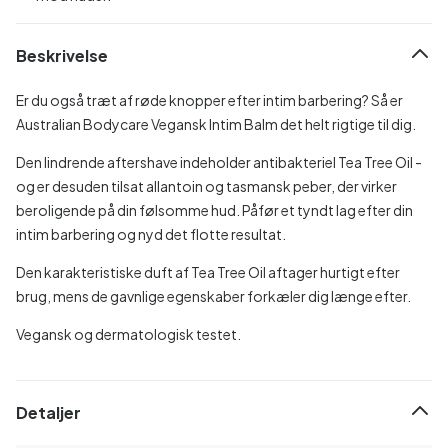
Beskrivelse
Er du også træt af røde knopper efter intim barbering? Så er
Australian Bodycare Vegansk Intim Balm det helt rigtige til dig.
Den lindrende aftershave indeholder antibakteriel Tea Tree Oil -
og er desuden tilsat allantoin og tasmansk peber, der virker
beroligende på din følsomme hud. Påfør et tyndt lag efter din
intim barbering og nyd det flotte resultat.
Den karakteristiske duft af Tea Tree Oil aftager hurtigt efter
brug, mens de gavnlige egenskaber forkæler dig længe efter.
Vegansk og dermatologisk testet.
Detaljer