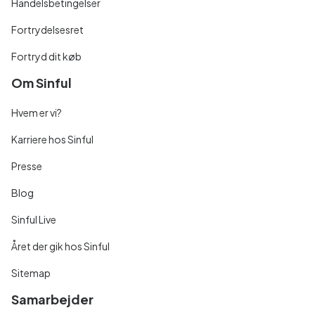
Handelsbetingelser
Fortrydelsesret
Fortryd dit køb
Om Sinful
Hvem er vi?
Karriere hos Sinful
Presse
Blog
Sinful Live
Året der gik hos Sinful
Sitemap
Samarbejder