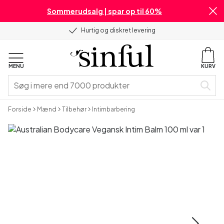
Sommerudsalg | spar op til 60%
Hurtig og diskret levering
MENU
KURV
Forside
Mænd
Tilbehør
Intimbarbering