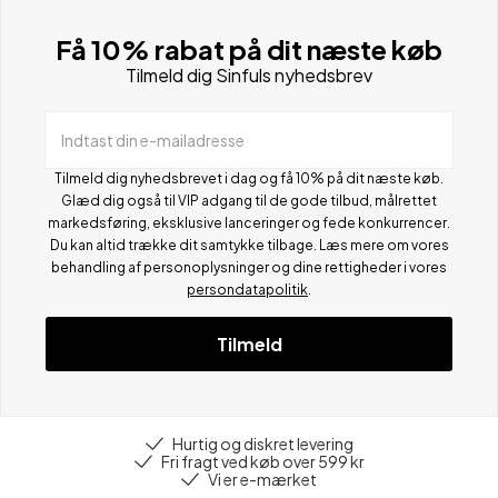
Få 10% rabat på dit næste køb
Tilmeld dig Sinfuls nyhedsbrev
Indtast din e-mailadresse
Tilmeld dig nyhedsbrevet i dag og få 10% på dit næste køb.
Glæd dig også til VIP adgang til de gode tilbud, målrettet
markedsføring, eksklusive lanceringer og fede konkurrencer.
Du kan altid trække dit samtykke tilbage. Læs mere om vores
behandling af personoplysninger og dine rettigheder i vores
persondatapolitik
.
Tilmeld
Hurtig og diskret levering
Fri fragt ved køb over 599 kr
Vi er e-mærket