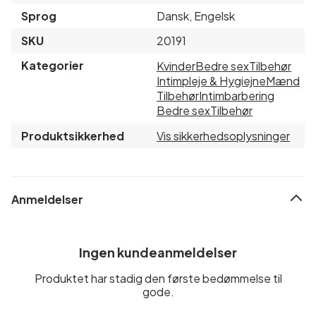
Sprog
Dansk, Engelsk
SKU
20191
Kategorier
Kvinder
Bedre sex
Tilbehør
Intimpleje & Hygiejne
Mænd
Tilbehør
Intimbarbering
Bedre sex
Tilbehør
Produktsikkerhed
Vis sikkerhedsoplysninger
Anmeldelser
Ingen kundeanmeldelser
Produktet har stadig den første bedømmelse til
gode.