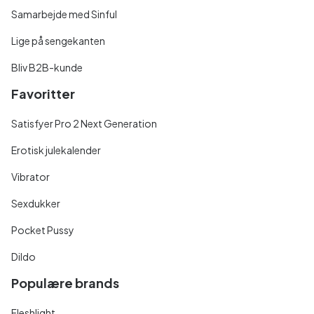
Samarbejde med Sinful
Lige på sengekanten
Bliv B2B-kunde
Favoritter
Satisfyer Pro 2 Next Generation
Erotisk julekalender
Vibrator
Sexdukker
Pocket Pussy
Dildo
Populære brands
Fleshlight