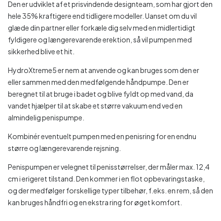
Den er udviklet af et prisvindende designteam, som har gjort den
hele 35% kraftigere end tidligere modeller. Uanset om du vil
glæde din partner eller forkæle dig selv med en midlertidigt
fyldigere og længerevarende erektion, så vil pumpen med
sikkerhed blive et hit.
HydroXtreme5 er nem at anvende og kan bruges som den er
eller sammen med den medfølgende håndpumpe. Den er
beregnet til at bruge i badet og blive fyldt op med vand, da
vandet hjælper til at skabe et større vakuum end ved en
almindelig penispumpe.
Kombinér eventuelt pumpen med en penisring for en endnu
større og længerevarende rejsning.
Penispumpen er velegnet til penisstørrelser, der måler max. 12,4
cm i erigeret tilstand. Den kommer i en flot opbevaringstaske,
og der medfølger forskellige typer tilbehør, f.eks. en rem, så den
kan bruges håndfri og en ekstra ring for øget komfort.