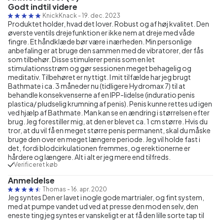
Godt indtil videre
KnickKnack
-
19. dec. 2023
Produktet holder, hvad det lover. Robust og af høj kvalitet. Den
øverste ventils drejefunktion er ikke nem at dreje med våde
fingre. Et håndklæde bør være i nærheden. Min personlige
anbefaling er at bruge den sammen med de vibratorer, der fås
som tilbehør. Disse stimulerer penis som en let
stimulationsstrøm og gør sessionen meget behagelig og
meditativ. Tilbehøret er nyttigt. I mit tilfælde har jeg brugt
Bathmate i ca. 3 måneder nu (tidligere Hydromax 7) til at
behandle konsekvenserne af en IPP-lidelse (induratio penis
plastica/ pludselig krumning af penis). Penis kunne rettes ud igen
ved hjælp af Bathmate. Man kan se en ændring i størrelsen efter
brug. Jeg forestiller mig, at den er blevet ca. 1 cm større. Hvis du
tror, at du vil få en meget større penis permanent, skal du måske
bruge den over en meget længere periode. Jeg vil holde fast i
det, fordi blodcirkulationen fremmes, og erektionerne er
hårdere og længere. Alt i alt er jeg mere end tilfreds.
Verificeret køb
Anmeldelse
Thomas
-
16. apr. 2020
Jeg syntes Den er lavet i nogle gode martrialer, og fint system,
med at pumpe vandet ud ved at presse den mod en selv, den
eneste ting jeg syntes er vanskeligt er at få den lille sorte tap til