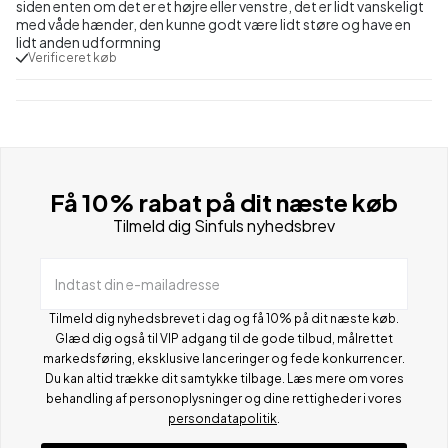
siden enten om det er et højre eller venstre, det er lidt vanskeligt
med våde hænder, den kunne godt være lidt støre og have en
lidt anden udformning
Verificeret køb
Få 10% rabat på dit næste køb
Tilmeld dig Sinfuls nyhedsbrev
Indtast din e-mailadresse
Tilmeld dig nyhedsbrevet i dag og få 10% på dit næste køb.
Glæd dig også til VIP adgang til de gode tilbud, målrettet
markedsføring, eksklusive lanceringer og fede konkurrencer.
Du kan altid trække dit samtykke tilbage. Læs mere om vores
behandling af personoplysninger og dine rettigheder i vores
persondatapolitik
.