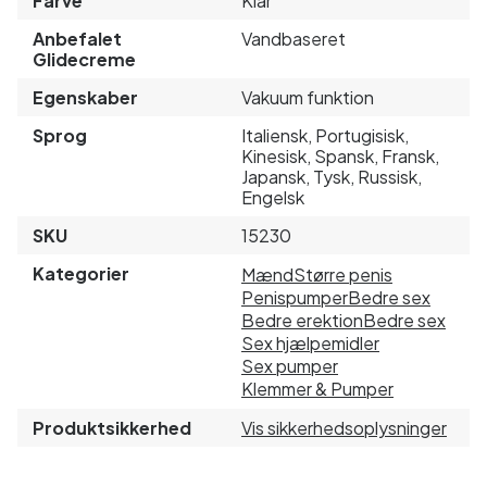
Farve
Klar
Anbefalet
Vandbaseret
Glidecreme
Egenskaber
Vakuum funktion
Sprog
Italiensk, Portugisisk,
Kinesisk, Spansk, Fransk,
Japansk, Tysk, Russisk,
Engelsk
SKU
15230
Kategorier
Mænd
Større penis
Penispumper
Bedre sex
Bedre erektion
Bedre sex
Sex hjælpemidler
Sex pumper
Klemmer & Pumper
Produktsikkerhed
Vis sikkerhedsoplysninger