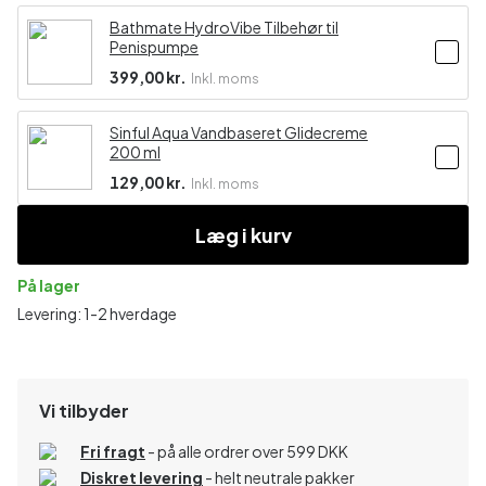
Bathmate HydroVibe Tilbehør til
Penispumpe
399,00 kr.
Inkl. moms
Sinful Aqua Vandbaseret Glidecreme
200 ml
129,00 kr.
Inkl. moms
Læg i kurv
På lager
Levering: 1-2 hverdage
Vi tilbyder
Fri fragt
- på alle ordrer over 599 DKK
Diskret levering
- helt neutrale pakker