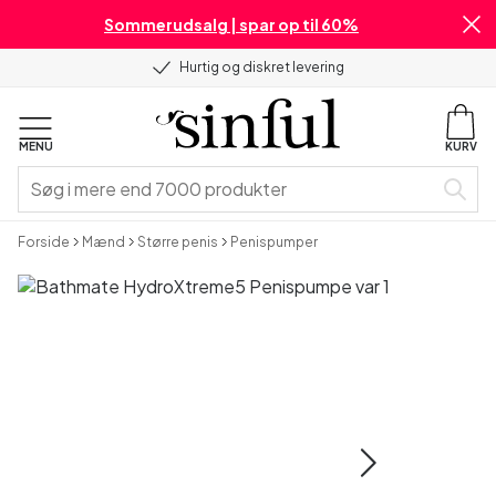
Sommerudsalg | spar op til 60%
Hurtig og diskret levering
MENU
KURV
Forside
Mænd
Større penis
Penispumper