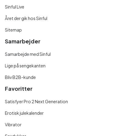
Sinful Live
Året der gik hos Sinful
Sitemap
Samarbejder
Samarbejde med Sinful
Lige på sengekanten
Bliv B2B-kunde
Favoritter
Satisfyer Pro 2 Next Generation
Erotisk julekalender
Vibrator
Sexdukker