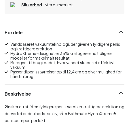
Sikkerhed
- vi er e-mærket
Fordele
Vandbaseret vakuumteknologi, der giver en fyldigere penis
og kraftigere erektion
HydroXtreme-designet er 35% kraftigere end tidligere
modeller for maksimalt resultat
Beregnet til brug i badet, hvor vandet skaber et effektivt
vakuum
Passer til penisstørrelser op til 12,4 cm og giver mulighed for
håndfri brug
Beskrivelse
Ønsker du at få en fyldigere penis samt en kraftigere erektion og
derved et endnu bedre sexliv, så er Bathmate HydroXtreme5
penispumpen perfekt.