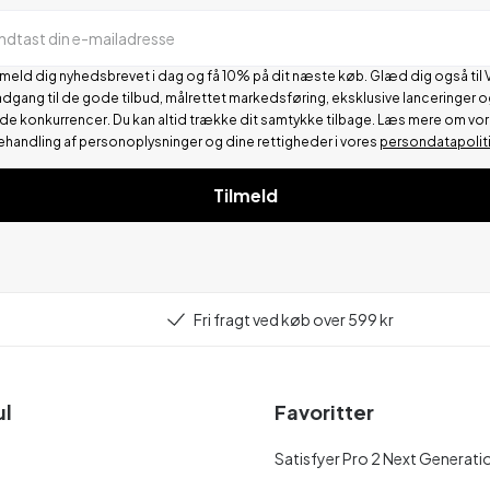
Indtast din e-mailadresse
lmeld dig nyhedsbrevet i dag og få 10% på dit næste køb. Glæd dig også til 
adgang til de gode tilbud, målrettet markedsføring, eksklusive lanceringer o
de konkurrencer.
Du kan altid trække dit samtykke tilbage. Læs mere om vo
ehandling af personoplysninger og dine rettigheder i vores
persondatapolit
Tilmeld
Fri fragt ved køb over 599 kr
ul
Favoritter
Satisfyer Pro 2 Next Generati