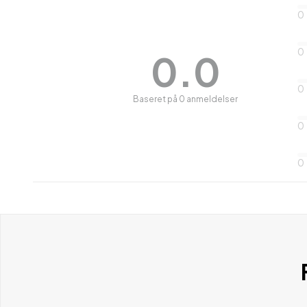
0
0
0.0
0
Baseret på 0 anmeldelser
0
0