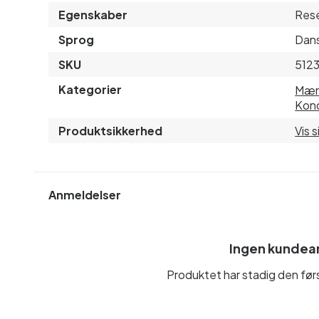
Egenskaber
Rese
Sprog
Dans
SKU
512
Kategorier
Mæ
Kon
Produktsikkerhed
Vis 
Anmeldelser
Ingen kundea
Produktet har stadig den fø