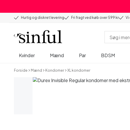
Hurtig og diskret levering
Fri fragt ved køb over 599 kr
Vi
Kvinder
Mænd
Par
BDSM
Forside
Mænd
Kondomer
XL kondomer