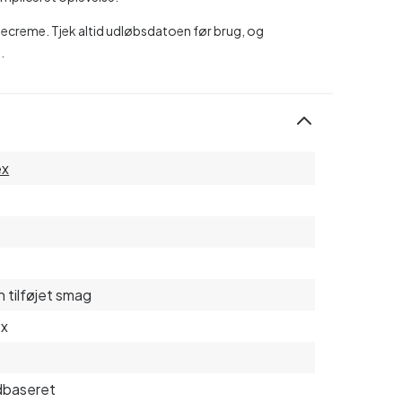
creme. Tjek altid udløbsdatoen før brug, og
.
ex
 tilføjet smag
ex
dbaseret