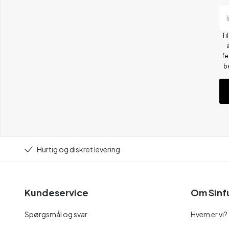
Ti
fe
b
Hurtig og diskret levering
Kundeservice
Om Sinf
Spørgsmål og svar
Hvem er vi?