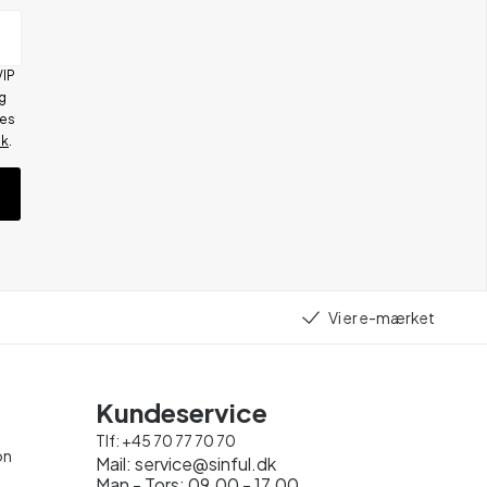
VIP
g
res
ik
.
Vi er e-mærket
Kundeservice
Tlf:
+45 70 77 70 70
on
Mail:
service@sinful.dk
Man - Tors: 09.00 - 17.00