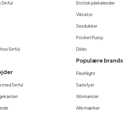
 Sinful
Erotisk julekalender
Vibrator
Sexdukker
Pocket Pussy
 hos Sinful
Dildo
Populære brands
jder
Fleshlight
 med Sinful
Satisfyer
ngekanten
Womanizer
unde
Alle mærker