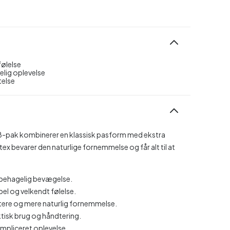
følelse
elig oplevelse
telse
 8-pak kombinerer en klassisk pasform med ekstra
ex bevarer den naturlige fornemmelse og får alt til at
e behagelig bevægelse.
el og velkendt følelse.
ttere og mere naturlig fornemmelse.
tisk brug og håndtering.
ompliceret oplevelse.