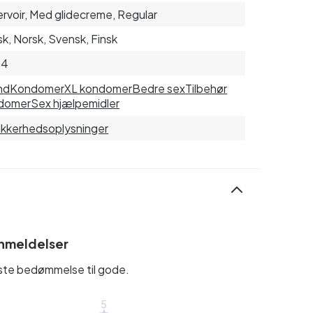
rvoir, Med glidecreme, Regular
k, Norsk, Svensk, Finsk
34
nd
Kondomer
XL kondomer
Bedre sex
Tilbehør
domer
Sex hjælpemidler
sikkerhedsoplysninger
nmeldelser
rste bedømmelse til gode.
5