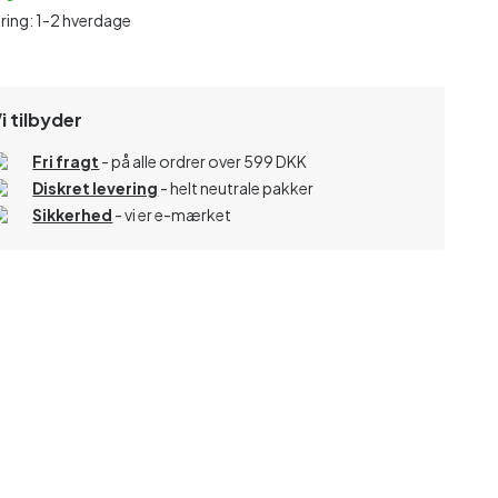
ring: 1-2 hverdage
i tilbyder
Fri fragt
- på alle ordrer over 599 DKK
Diskret levering
- helt neutrale pakker
Sikkerhed
- vi er e-mærket