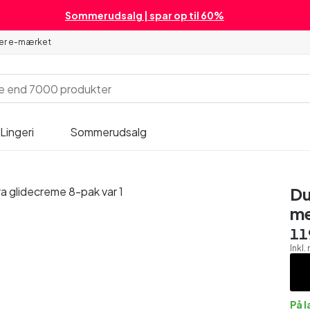
Sommerudsalg | spar op til 60%
 er e-mærket
Lingeri
Sommerudsalg
Du
me
11
Inkl
På 