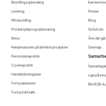
Bestilling og betaling
Karriere hos
Levering
Presse
Min bestilling
Blog
Produktpleje og opbevaring
Sinful Live
Retur
Året der gik
Reklamationer på defekte produkter
Sitemap
Samarbe
Persondatapolitik
Cookiepolitik
Samarbejde
Handelsbetingelser
Lige på se
Fortrydelsesret
Bliv B2B-k
Fortryd dit køb