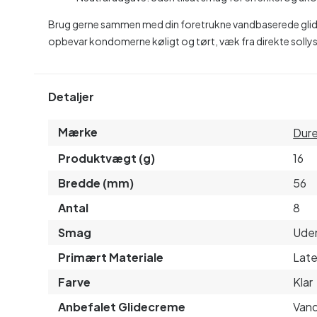
Brug gerne sammen med din foretrukne vandbaserede glide
opbevar kondomerne køligt og tørt, væk fra direkte sollys
Detaljer
Mærke
Dur
Produktvægt (g)
16
Bredde (mm)
56
Antal
8
Smag
Uden
Primært Materiale
Lat
Farve
Klar
Anbefalet Glidecreme
Van