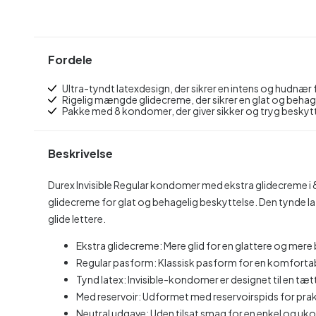
Fordele
Ultra-tyndt latexdesign, der sikrer en intens og hudnær 
Rigelig mængde glidecreme, der sikrer en glat og behag
Pakke med 8 kondomer, der giver sikker og tryg beskyt
Beskrivelse
Durex Invisible Regular kondomer med ekstra glidecreme i
glidecreme for glat og behagelig beskyttelse. Den tynde lat
glide lettere.
Ekstra glidecreme: Mere glid for en glattere og mer
Regular pasform: Klassisk pasform for en komfortab
Tynd latex: Invisible-kondomer er designet til en tæ
Med reservoir: Udformet med reservoirspids for prak
Neutral udgave: Uden tilsat smag for en enkel og uk