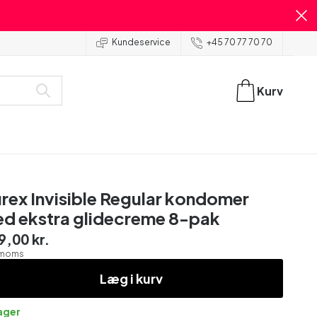
Kundeservice
+45 70 77 70 70
Kurv
rex Invisible Regular kondomer
d ekstra glidecreme 8-pak
9,00 kr.
. moms
Læg i kurv
lager