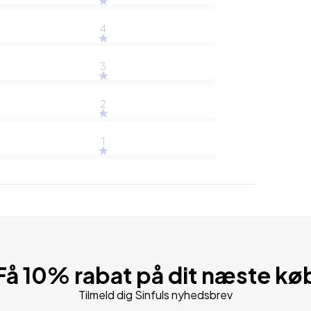
4
3
2
1
Få 10% rabat på dit næste kø
Tilmeld dig Sinfuls nyhedsbrev