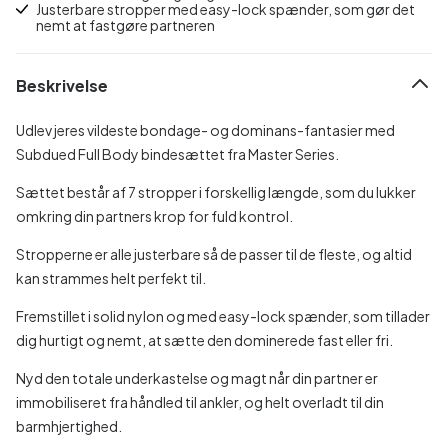
Justerbare stropper med easy-lock spænder, som gør det
nemt at fastgøre partneren
Beskrivelse
Udlev jeres vildeste bondage- og dominans-fantasier med
Subdued Full Body bindesættet fra Master Series.
Sættet består af 7 stropper i forskellig længde, som du lukker
omkring din partners krop for fuld kontrol.
Stropperne er alle justerbare så de passer til de fleste, og altid
kan strammes helt perfekt til.
Fremstillet i solid nylon og med easy-lock spænder, som tillader
dig hurtigt og nemt, at sætte den dominerede fast eller fri.
Nyd den totale underkastelse og magt når din partner er
immobiliseret fra håndled til ankler, og helt overladt til din
barmhjertighed.