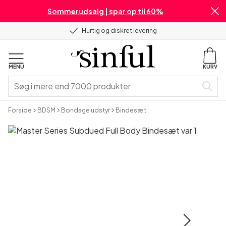
Sommerudsalg | spar op til 60%
Hurtig og diskret levering
MENU
KURV
Forside
BDSM
Bondage udstyr
Bindesæt