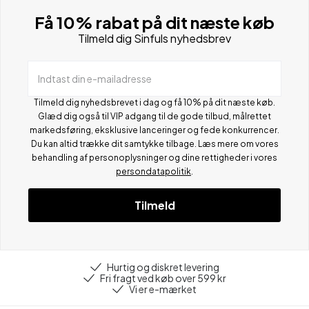
Få 10% rabat på dit næste køb
Tilmeld dig Sinfuls nyhedsbrev
Indtast din e-mailadresse
Tilmeld dig nyhedsbrevet i dag og få 10% på dit næste køb.
Glæd dig også til VIP adgang til de gode tilbud, målrettet
markedsføring, eksklusive lanceringer og fede konkurrencer.
Du kan altid trække dit samtykke tilbage. Læs mere om vores
behandling af personoplysninger og dine rettigheder i vores
persondatapolitik
.
Tilmeld
Hurtig og diskret levering
Fri fragt ved køb over 599 kr
Vi er e-mærket