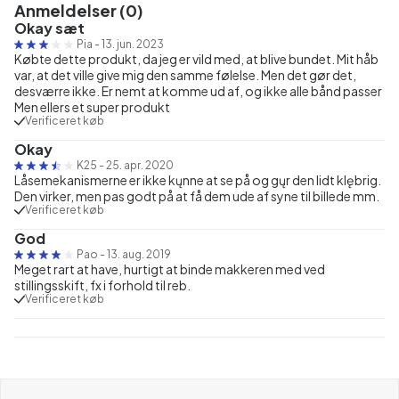
Anmeldelser (0)
Okay sæt
Pia
-
13. jun. 2023
Købte dette produkt, da jeg er vild med, at blive bundet. Mit håb
var, at det ville give mig den samme følelse. Men det gør det,
desværre ikke. Er nemt at komme ud af, og ikke alle bånd passer
Men ellers et super produkt
Verificeret køb
Okay
K25
-
25. apr. 2020
Låsemekanismerne er ikke kųnne at se på og gųr den lidt klębrig.
Den virker, men pas godt på at få dem ude af syne til billede mm.
Verificeret køb
God
Pao
-
13. aug. 2019
Meget rart at have, hurtigt at binde makkeren med ved
stillingsskift, fx i forhold til reb.
Verificeret køb