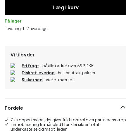
Læg i kurv
På lager
Levering: 1-2 hverdage
Vi tilbyder
Fri fragt
- på alle ordrer over 599 DKK
Diskret levering
- helt neutrale pakker
Sikkerhed
- vi er e-mærket
Fordele
7 stropper i nylon, der giver fuld kontrol over partnerens krop
Immobilisering fra håndled til ankler sikrer total
underkastelse og magt i legen