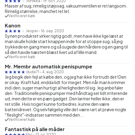
Jortikka
-
19. oct. 2020
Masser af sug, rimelig støjsvag, vakuumventilen er ret langsom.
Rimelig størrelse, manchet ret let.
Verificeret køb
Kanon
Jesper
-
16. sep. 2020
Synen produktet virker rigtig godt, men have ikke lige læst at
man skulle holde start knappen inde for at stoppe sug, så jeg
trykkede en gang mere og så sugede den hårdere og en gang til
så den havde næsten blæst livet ud af lille mand.
Verificeret køb
Mr. Membr automatisk penispumpe
dude71
-
4. aug. 2020
Jeg begik den fejl at købe den, og jeg har ikke fortrudt det! Den
er okay. Kraftfuld, endda lidt for meget. Men når man kommer
ind i den, suger man hurtigt al herligheden til sig. Jeg anbefaler
den. Traditionelle penispumper med håndtag ser lidt irriterende
ud, men dette er en pæn gadget. Den larmer heller ikke, den er
ret stille. Hvis noget kunne forbedres, kunne den være
batteridrevet. Og selvfølgelig ville det være rart at prøve nogle
"fleslight"-indsatser sammen med den...
Verificeret køb
Fantastisk på alle måder
Elio
-
13. jul. 2020