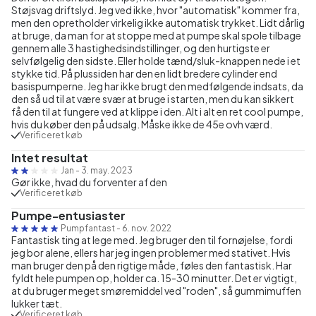
Støjsvag driftslyd. Jeg ved ikke, hvor "automatisk" kommer fra,
men den opretholder virkelig ikke automatisk trykket. Lidt dårlig
at bruge, da man for at stoppe med at pumpe skal spole tilbage
gennem alle 3 hastighedsindstillinger, og den hurtigste er
selvfølgelig den sidste. Eller holde tænd/sluk-knappen nede i et
stykke tid. På plussiden har den en lidt bredere cylinder end
basispumperne. Jeg har ikke brugt den medfølgende indsats, da
den så ud til at være svær at bruge i starten, men du kan sikkert
få den til at fungere ved at klippe i den. Alt i alt en ret cool pumpe,
hvis du køber den på udsalg. Måske ikke de 45e ovh værd.
Verificeret køb
Intet resultat
Jan
-
3. may. 2023
Gør ikke, hvad du forventer af den
Verificeret køb
Pumpe-entusiaster
Pumpfantast
-
6. nov. 2022
Fantastisk ting at lege med. Jeg bruger den til fornøjelse, fordi
jeg bor alene, ellers har jeg ingen problemer med stativet. Hvis
man bruger den på den rigtige måde, føles den fantastisk. Har
fyldt hele pumpen op, holder ca. 15-30 minutter. Det er vigtigt,
at du bruger meget smøremiddel ved "roden", så gummimuffen
lukker tæt.
Verificeret køb