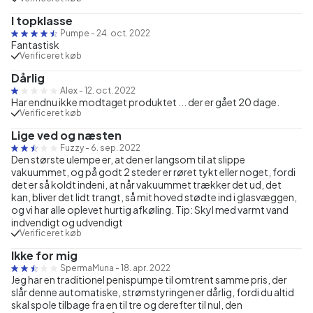
I topklasse
Pumpe
-
24. oct. 2022
Fantastisk
Verificeret køb
Dårlig
Alex
-
12. oct. 2022
Har endnu ikke modtaget produktet ... der er gået 20 dage.
Verificeret køb
Lige ved og næsten
Fuzzy
-
6. sep. 2022
Den største ulempe er, at den er langsom til at slippe
vakuummet, og på godt 2 steder er røret tykt eller noget, fordi
det er så koldt indeni, at når vakuummet trækker det ud, det
kan, bliver det lidt trangt, så mit hoved stødte ind i glasvæggen,
og vi har alle oplevet hurtig afkøling. Tip: Skyl med varmt vand
indvendigt og udvendigt
Verificeret køb
Ikke for mig
SpermaMuna
-
18. apr. 2022
Jeg har en traditionel penispumpe til omtrent samme pris, der
slår denne automatiske, strømstyringen er dårlig, fordi du altid
skal spole tilbage fra en til tre og derefter til nul, den