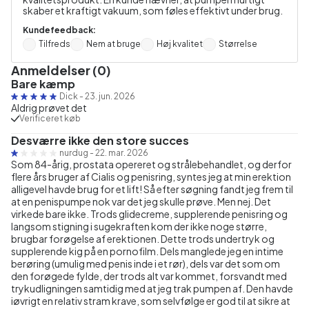
skaber et kraftigt vakuum, som føles effektivt under brug.
Kundefeedback:
Tilfreds
Nem at bruge
Høj kvalitet
Størrelse
Anmeldelser (0)
Bare kæmp
Dick
-
23. jun. 2026
Aldrig prøvet det
Verificeret køb
Desværre ikke den store succes
nurdug
-
22. mar. 2026
Som 84-årig, prostata opereret og strålebehandlet, og derfor
flere års bruger af Cialis og penisring, syntes jeg at min erektion
alligevel havde brug for et lift! Så efter søgning fandt jeg frem til
at en penispumpe nok var det jeg skulle prøve. Men nej. Det
virkede bare ikke. Trods glidecreme, supplerende penisring og
langsom stigning i sugekraften kom der ikke noge større,
brugbar forøgelse af erektionen. Dette trods undertryk og
supplerende kig på en pornofilm. Dels manglede jeg en intime
berøring (umulig med penis inde i et rør), dels var det som om
den forøgede fylde, der trods alt var kommet, forsvandt med
trykudligningen samtidig med at jeg trak pumpen af. Den havde
iøvrigt en relativ stram krave, som selvfølge er god til at sikre at