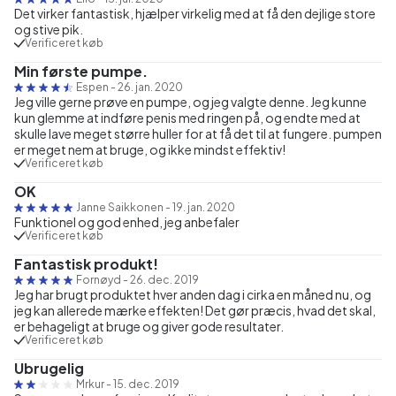
Det virker fantastisk, hjælper virkelig med at få den dejlige store
og stive pik.
Verificeret køb
Min første pumpe.
Espen
-
26. jan. 2020
Jeg ville gerne prøve en pumpe, og jeg valgte denne. Jeg kunne
kun glemme at indføre penis med ringen på, og endte med at
skulle lave meget større huller for at få det til at fungere. pumpen
er meget nem at bruge, og ikke mindst effektiv!
Verificeret køb
OK
Janne Saikkonen
-
19. jan. 2020
Funktionel og god enhed, jeg anbefaler
Verificeret køb
Fantastisk produkt!
Fornøyd
-
26. dec. 2019
Jeg har brugt produktet hver anden dag i cirka en måned nu, og
jeg kan allerede mærke effekten! Det gør præcis, hvad det skal,
er behageligt at bruge og giver gode resultater.
Verificeret køb
Ubrugelig
Mrkur
-
15. dec. 2019