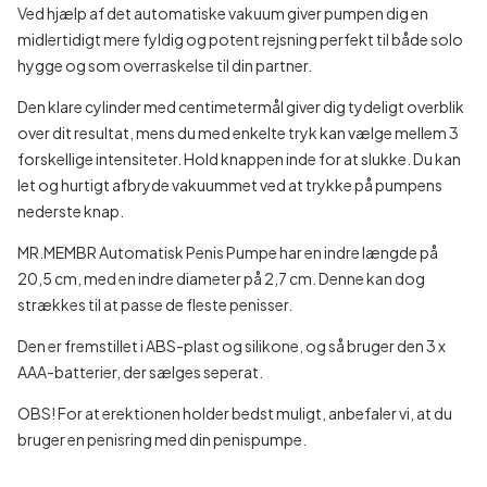
Ved hjælp af det automatiske vakuum giver pumpen dig en
midlertidigt mere fyldig og potent rejsning perfekt til både solo
hygge og som overraskelse til din partner.
Den klare cylinder med centimetermål giver dig tydeligt overblik
over dit resultat, mens du med enkelte tryk kan vælge mellem 3
forskellige intensiteter. Hold knappen inde for at slukke. Du kan
let og hurtigt afbryde vakuummet ved at trykke på pumpens
nederste knap.
MR.MEMBR Automatisk Penis Pumpe har en indre længde på
20,5 cm, med en indre diameter på 2,7 cm. Denne kan dog
strækkes til at passe de fleste penisser.
Den er fremstillet i ABS-plast og silikone, og så bruger den 3 x
AAA-batterier, der sælges seperat.
OBS! For at erektionen holder bedst muligt, anbefaler vi, at du
bruger en penisring med din penispumpe.