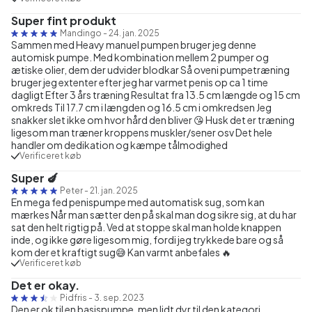
Super fint produkt
Mandingo
-
24. jan. 2025
Sammen med Heavy manuel pumpen bruger jeg denne
automisk pumpe. Med kombination mellem 2 pumper og
ætiske olier, dem der udvider blodkar Så oveni pumpetræning
bruger jeg extenter efter jeg har varmet penis op ca 1 time
dagligt Efter 3 års træning Resultat fra 13.5 cm længde og 15 cm
omkreds Til 17.7 cm i længden og 16.5 cm i omkredsen Jeg
snakker slet ikke om hvor hård den bliver 😘 Husk det er træning
ligesom man træner kroppens muskler/sener osv Det hele
handler om dedikation og kæmpe tålmodighed
Verificeret køb
Super 🍆
Peter
-
21. jan. 2025
En mega fed penispumpe med automatisk sug, som kan
mærkes Når man sætter den på skal man dog sikre sig, at du har
sat den helt rigtig på. Ved at stoppe skal man holde knappen
inde, og ikke gøre ligesom mig, fordi jeg trykkede bare og så
kom der et kraftigt sug😅 Kan varmt anbefales 🔥
Verificeret køb
Det er okay.
Pidfris
-
3. sep. 2023
Den er ok til en basispumpe, men lidt dyr til den kategori.