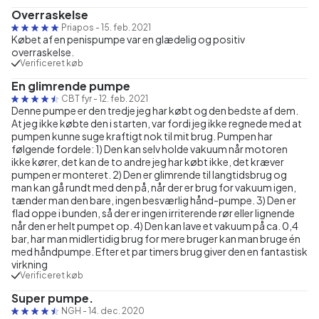
Overraskelse
Priapos
-
15. feb. 2021
Købet af en penispumpe var en glædelig og positiv
overraskelse.
Verificeret køb
En glimrende pumpe
CBT fyr
-
12. feb. 2021
Denne pumpe er den tredje jeg har købt og den bedste af dem.
At jeg ikke købte den i starten, var fordi jeg ikke regnede med at
pumpen kunne suge kraftigt nok til mit brug. Pumpen har
følgende fordele: 1) Den kan selv holde vakuum når motoren
ikke kører, det kan de to andre jeg har købt ikke, det kræver
pumpen er monteret. 2) Den er glimrende til langtidsbrug og
man kan gå rundt med den på, når der er brug for vakuum igen,
tænder man den bare, ingen besværlig hånd-pumpe. 3) Den er
flad oppe i bunden, så der er ingen irriterende rør eller lignende
når den er helt pumpet op. 4) Den kan lave et vakuum på ca. 0,4
bar, har man midlertidig brug for mere bruger kan man bruge én
med håndpumpe. Efter et par timers brug giver den en fantastisk
virkning
Verificeret køb
Super pumpe.
NGH
-
14. dec. 2020