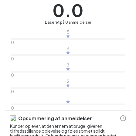
0.0
Baseret på 0 anmeldelser
5
0
4
0
3
0
2
0
1
0
Opsummering af anmeldelser
i
Kunder oplever, at den er nem at bruge, giver en
tilfredsstillende oplevelse og føles som et solidt
kvalitetsprodukt. En kunde nævner, at pumpen hurtigt