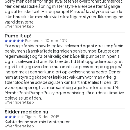
Sorry men den er for ringe. Kvaliteten er overordnet udmærket.
Men den elastiske åbning mister styrke allerede efter få gange
og slutter ikke tæt. Har du pumpet Maks på lav styrke så kan du
ikke bare slukke men skal via to kraftigere styrker. Ikke pengene
værd desværre
Verificeret køb
Pump it up!
Pumperen
-
10. dec. 2019
For nogle år siden havde jeg lavt selvværd pga størrelsen på min
penis, men så anskaffede jeg mig en penispumpe. Brugte den
regelmæssigt og følte virkelig den både fik pumpet min penis
og mit selvværd større. Nu blev det tid til at opgradere udstyret
og så faldt jeg over denne automatiske penis pumpe og jeg må
indrømme at den har kun gjort oplevelsen endnu bedre. Den er
nem at styre og skaber et lækkert vakkum hvor man virkelig
føler blodårene udvide sig. Den kan klart anbefales til den lidt
øvede pumper og hvis man samtidig øger komforten med Mr.
Membr Penis Pumpe Pussy og en penisring, får du den ultimative
oplevelse ud af den.
Verificeret køb
Sidder med den nu
Tigern
-
3. dec. 2019
Købte denne som min første pume
Verificeret køb