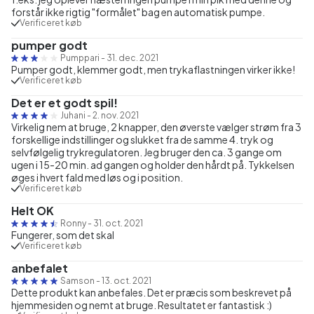
forstår ikke rigtig "formålet" bag en automatisk pumpe.
Verificeret køb
pumper godt
Pumppari
-
31. dec. 2021
Pumper godt, klemmer godt, men trykaflastningen virker ikke!
Verificeret køb
Det er et godt spil!
Juhani
-
2. nov. 2021
Virkelig nem at bruge, 2 knapper, den øverste vælger strøm fra 3
forskellige indstillinger og slukket fra de samme 4. tryk og
selvfølgelig trykregulatoren. Jeg bruger den ca. 3 gange om
ugen i 15-20 min. ad gangen og holder den hårdt på. Tykkelsen
øges i hvert fald med løs og i position.
Verificeret køb
Helt OK
Ronny
-
31. oct. 2021
Fungerer, som det skal
Verificeret køb
anbefalet
Samson
-
13. oct. 2021
Dette produkt kan anbefales. Det er præcis som beskrevet på
hjemmesiden og nemt at bruge. Resultatet er fantastisk :)