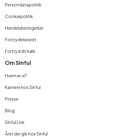
Persondatapolitik
Cookiepolitik
Handelsbetingelser
Fortrydelsesret
Fortryd dit køb
Om Sinful
Hvem er vi?
Karriere hos Sinful
Presse
Blog
Sinful Live
Året der gik hos Sinful