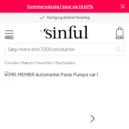
Sommerudsalg | spar op til 60%
Hurtig og diskret levering
MENU
KURV
Forside
Mænd
Favoritter
Bestsellers