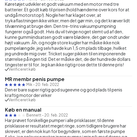
Køretøjet udvikler et godt vakuum med en motor med tre
batterier. Et godt køb til prisen (hold hænderne over kors for at
undgå motorstop!). Nogle her har klaget over, at
trykaflastningen ikke virker, men det gør min, og det kræver lidt
tilvænning at bruge den. Den tre-trins vakuumpumpning
fungerer også godt. Hvis du vil tvinge noget slemt ud af den,
kunne gummiindsatsen godt være blødere, det gør ondt under
højt vakuum. Åh, og nogle store kugler har måske ikke nok
pumpelængde, jeg selv havde kun 1,5 cm plads tilbage, hvilket
jeg undrede mig over. Tricket suger pikken til en imponerende
størrelse på ingen tid. Det er måske det, de der hundrede dollars
tingester er til for. Jeg kan ikke rigtig rose dette til denne pris!
Verificeret køb
MR membr penis pumpe
Mik
-
20. feb. 2022
Den er bare super rigtig god sugeevne og god plads til penis
kraftig motor der virker
Verificeret køb
Køb en manual
Bennett
-
20. feb. 2022
Har prøvet forskellige pumper i alle prisklasser, til denne
prisklasse er resultatet meget ringe, som tidligere brugere har
skrevet, er den nok kun for begyndere, som en første pumpe
f.eks. jeg oplever næsten ingen pumpe i min pik med denne og