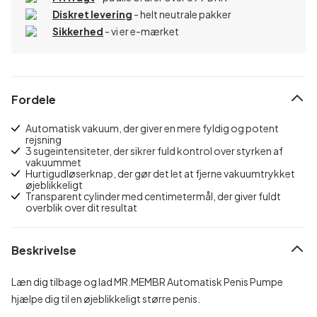
Diskret levering
- helt neutrale pakker
Sikkerhed
- vi er e-mærket
Fordele
Automatisk vakuum, der giver en mere fyldig og potent
rejsning
3 sugeintensiteter, der sikrer fuld kontrol over styrken af
vakuummet
Hurtigudløserknap, der gør det let at fjerne vakuumtrykket
øjeblikkeligt
Transparent cylinder med centimetermål, der giver fuldt
overblik over dit resultat
Beskrivelse
Læn dig tilbage og lad MR.MEMBR Automatisk Penis Pumpe
hjælpe dig til en øjeblikkeligt større penis.