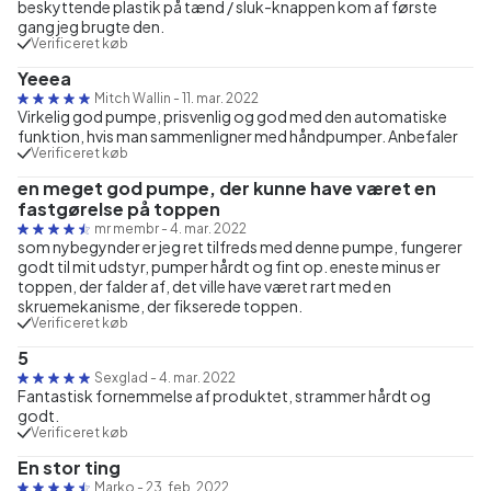
beskyttende plastik på tænd / sluk-knappen kom af første
gang jeg brugte den.
Verificeret køb
Yeeea
Mitch Wallin
-
11. mar. 2022
Virkelig god pumpe, prisvenlig og god med den automatiske
funktion, hvis man sammenligner med håndpumper. Anbefaler
Verificeret køb
en meget god pumpe, der kunne have været en
fastgørelse på toppen
mr membr
-
4. mar. 2022
som nybegynder er jeg ret tilfreds med denne pumpe, fungerer
godt til mit udstyr, pumper hårdt og fint op. eneste minus er
toppen, der falder af, det ville have været rart med en
skruemekanisme, der fikserede toppen.
Verificeret køb
5
Sexglad
-
4. mar. 2022
Fantastisk fornemmelse af produktet, strammer hårdt og
godt.
Verificeret køb
En stor ting
Marko
-
23. feb. 2022