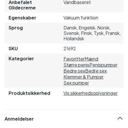
Anbefalet
Vandbaseret
Glidecreme
Egenskaber
Vakuum funktion
Sprog
Dansk, Engelsk, Norsk,
Svensk, Finsk, Tysk, Fransk,
Hollandsk
SKU
21692
Kategorier
Favoritter
Mænd
Større penis
Penispumper
Bedre sex
Bedre sex
Klemmer & Pumper
Sex pumper
Produktsikkerhed
Vis sikkerhedsoplysninger
Anmeldelser