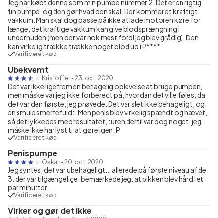
Jeg har købt denne som min pumpe nummer 2. Det er en rigtig
fin pumpe, og den gør hvad den skal. Der kommer et kraftigt
vakkum. Man skal dog passe på ikke at lade motoren køre for
længe, det kraftige vakkum kan give blodsprængning i
underhuden (men det var nok mest fordi jeg blev grådig). Den
kan virkelig trække trække noget blod ud i P****
Verificeret køb
Ubekvemt
Kristoffer
-
23. oct. 2020
Det var ikke ligefrem en behagelig oplevelse at bruge pumpen,
men måske var jeg ikke forberedt på, hvordan det ville føles, da
det var den første, jeg prøvede. Det var slet ikke behageligt, og
en smule smertefuldt. Men penis blev virkelig spændt og hævet,
så det lykkedes med resultatet, turen dertil var dog noget, jeg
måske ikke har lyst til at gøre igen :P
Verificeret køb
Penispumpe
Oskar
-
20. oct. 2020
Jeg syntes, det var ubehageligt... allerede på første niveau af de
3, der var tilgængelige, bemærkede jeg, at pikken blev hård i et
par minutter.
Verificeret køb
Virker og gør det ikke