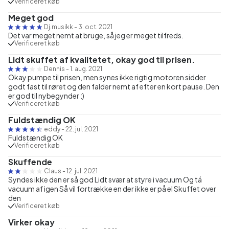
Verificeret køb
Meget god
Dj.musikk
-
3. oct. 2021
Det var meget nemt at bruge, så jeg er meget tilfreds.
Verificeret køb
Lidt skuffet af kvalitetet, okay god til prisen.
Dennis
-
1. aug. 2021
Okay pumpe til prisen, men synes ikke rigtig motoren sidder
godt fast til røret og den falder nemt af efter en kort pause. Den
er god til nybegynder :)
Verificeret køb
Fuldstændig OK
eddy
-
22. jul. 2021
Fuldstændig OK
Verificeret køb
Skuffende
Claus
-
12. jul. 2021
Syndes ikke den er så god Lidt svær at styre i vacuum Og tá
vacuum af igen Så vil fortrække en der ikke er på el Skuffet over
den
Verificeret køb
Virker okay