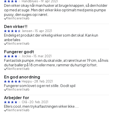
Handblues
-
19. apr. 2021
Den virker okay når man husker at bruge knappen, så den holder
op med at suge. Men det virker ikke optimalt med penis pumpe
pussy, den suges op i røret.
Verificeret køb
Den virker!!
Jensen
-
15. apr. 2021
Endelig et produkt der virkelig virker som det skal. Kan kun
anbefales
Verificeret køb
Fungerer godt
Jocke
-
15. mar. 2021
Fantastisk pumpe, men du skal vide, at røret kun er 19 cm, så hvis
du har baller på 18 cm eller mere, rammer du hurtigt loftet.
Verificeret køb
En god anordning
Heppu
-
28. feb. 2021
Fungerer som lovet og er ret stille. Godt spil
Verificeret køb
Arbejder for
Olå
-
20. feb. 2021
Ellers cool, men trykaflastningen virker ikke....
Verificeret køb