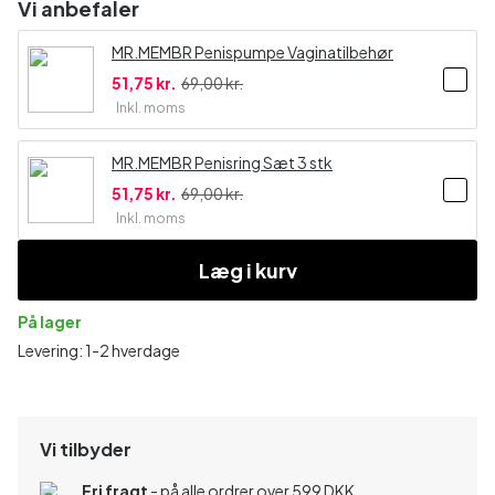
Vi anbefaler
MR.MEMBR Penispumpe Vaginatilbehør
51,75 kr.
69,00 kr.
Inkl. moms
MR.MEMBR Penisring Sæt 3 stk
51,75 kr.
69,00 kr.
Inkl. moms
Læg i kurv
På lager
Levering: 1-2 hverdage
Vi tilbyder
Fri fragt
- på alle ordrer over 599 DKK