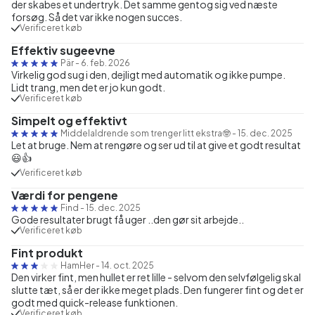
der skabes et undertryk. Det samme gentog sig ved næste
forsøg. Så det var ikke nogen succes.
Verificeret køb
Effektiv sugeevne
Pär
-
6. feb. 2026
Virkelig god sug i den, dejligt med automatik og ikke pumpe.
Lidt trang, men det er jo kun godt.
Verificeret køb
Simpelt og effektivt
Middelaldrende som trenger litt ekstra🤓
-
15. dec. 2025
Let at bruge. Nem at rengøre og ser ud til at give et godt resultat
😃👍
Verificeret køb
Værdi for pengene
Find
-
15. dec. 2025
Gode resultater brugt få uger ..den gør sit arbejde..
Verificeret køb
Fint produkt
HamHer
-
14. oct. 2025
Den virker fint, men hullet er ret lille - selvom den selvfølgelig skal
slutte tæt, så er der ikke meget plads. Den fungerer fint og det er
godt med quick-release funktionen.
Verificeret køb