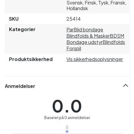
Svensk, Finsk, Tysk, Fransk,
Hollandsk
SKU
25414
Kategorier
Par
Blid bondage
Blindfolds & Masker
BDSM
Bondage udstyr
Blindfolds
Forspil
Produktsikkerhed
Vis sikkerhedsoplysninger
Anmeldelser
0.0
Baseret på 0 anmeldelser
5