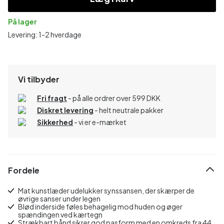
På lager
Levering: 1-2 hverdage
Vi tilbyder
Fri fragt
- på alle ordrer over 599 DKK
Diskret levering
- helt neutrale pakker
Sikkerhed
- vi er e-mærket
Fordele
Mat kunstlæder udelukker synssansen, der skærper de
øvrige sanser under legen
Blød inderside føles behagelig mod huden og øger
spændingen ved kærtegn
Strækbart bånd sikrer god pasform med en omkreds fra 44