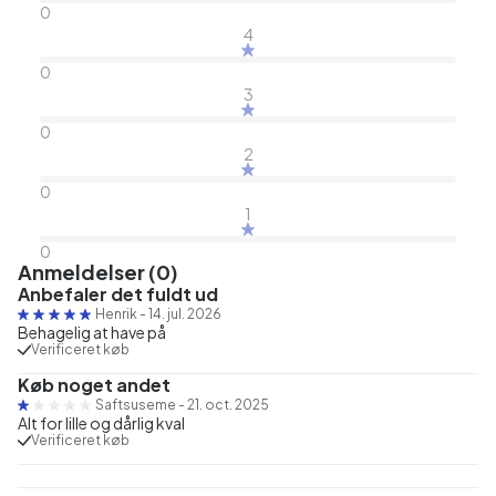
0
4
0
3
0
2
0
1
0
Anmeldelser (0)
Anbefaler det fuldt ud
Henrik
-
14. jul. 2026
Behagelig at have på
Verificeret køb
Køb noget andet
Saftsuseme
-
21. oct. 2025
Alt for lille og dårlig kval
Verificeret køb