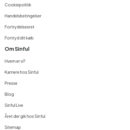
Cookiepolitik
Handelsbetingelser
Fortrydelsesret
Fortryd dit køb
Om Sinful
Hvem er vi?
Karriere hos Sinful
Presse
Blog
Sinful Live
Året der gik hos Sinful
Sitemap