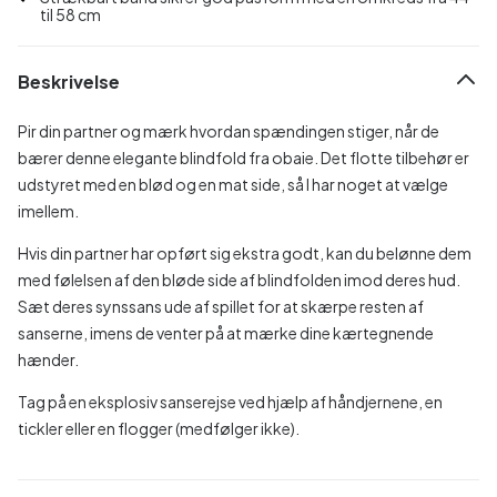
til 58 cm
Beskrivelse
Pir din partner og mærk hvordan spændingen stiger, når de
bærer denne elegante blindfold fra obaie. Det flotte tilbehør er
udstyret med en blød og en mat side, så I har noget at vælge
imellem.
Hvis din partner har opført sig ekstra godt, kan du belønne dem
med følelsen af den bløde side af blindfolden imod deres hud.
Sæt deres synssans ude af spillet for at skærpe resten af
sanserne, imens de venter på at mærke dine kærtegnende
hænder.
Tag på en eksplosiv sanserejse ved hjælp af håndjernene, en
tickler eller en flogger (medfølger ikke).