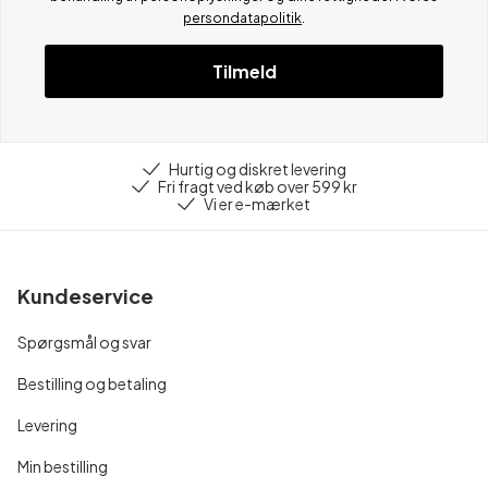
persondatapolitik
.
Tilmeld
Hurtig og diskret levering
Fri fragt ved køb over 599 kr
Vi er e-mærket
Kundeservice
Spørgsmål og svar
Bestilling og betaling
Levering
Min bestilling