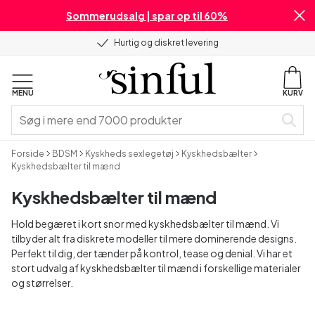
Sommerudsalg | spar op til 60%
Hurtig og diskret levering
MENU
KURV
Forside
BDSM
Kyskheds sexlegetøj
Kyskhedsbælter
Kyskhedsbælter til mænd
Kyskhedsbælter til mænd
Hold begæret i kort snor med kyskhedsbælter til mænd. Vi
tilbyder alt fra diskrete modeller til mere dominerende designs.
Perfekt til dig, der tænder på kontrol, tease og denial. Vi har et
stort udvalg af kyskhedsbælter til mænd i forskellige materialer
og størrelser.