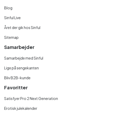
Blog
Sinful Live
Året der gik hos Sinful
Sitemap
Samarbejder
Samarbejde med Sinful
Lige på sengekanten
Bliv B2B-kunde
Favoritter
Satisfyer Pro 2 Next Generation
Erotisk julekalender