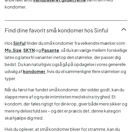
kondomer.
Find dine favorit små kondomer hos Sinful
Hos
Sinful
finder du små kondomer fra velkendte mærker som
My.Size
,
SKYN
og
Pasante
, så du kan vælge mellem forskellige
latex og latexfri varianter i netop den størrelse, der passer dig
bedst. Du kan naturligvis også gå på opdagelse i vores generelle
udvalg af
kondomer
, hvis du vil sammenligne flere størrelser og
typer.
Når du først har fundet små kondomer, der sidder godt, kan du
slappe mere af og nyde intimiteten med ekstra tryghed. Et
kondom, der føles rigtigt for din krop, giver både mere sikker og
mere nydelsesfuld sex – og det er præcis det, denne kategori
skal hjælpe dig med.
Hvis du oplever, at små kondomer bliver for stramme, kan du