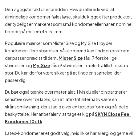
Den vigtigste faktor er bredden. Hvis du allerede ved, at
almindelige kondomer føles løse, skal du kigge efter produkter,
der tydeligt er markeret som små kondomer eller har en nominel
bredde på mellem 45-51 mm.
Populære mærker som Mister Size og My.Size tilbyder
kondomer i flere størrelser, så alle mænd kan finde en pasform,
der passer præcist til dem.
Mister Size
fås i 7 forskellige
størrelser, og
My.Size
fås i 9 størrelser, fra ekstra lille til ekstra
stor. Du kan derfor være sikker på at finde en størrelse, der
passer dig.
Du bør også tænke over materialet. Hvis du eller din partner er
sensitive over for latex, kan et latexfrit alternativ være en
skånsom løsning, der stadig giver en tæt pasform og pålidelig
beskyttelse. Her anbefaler vi at tage et kig på
SKYN Close Feel
Kondomer 10 stk
.
Latex-kondomer er et godt valg, hvis I ikke har allergi og gerne vil