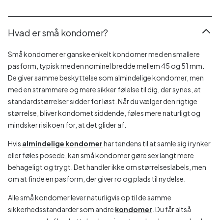
Hvad er små kondomer?
Små kondomer er ganske enkelt kondomer med en smallere
pasform, typisk med en nominel bredde mellem 45 og 51 mm.
De giver samme beskyttelse som almindelige kondomer, men
med en strammere og mere sikker følelse til dig, der synes, at
standardstørrelser sidder for løst. Når du vælger den rigtige
størrelse, bliver kondomet siddende, føles mere naturligt og
mindsker risikoen for, at det glider af.
Hvis
almindelige kondomer
har tendens til at samle sig i rynker
eller føles posede, kan små kondomer gøre sex langt mere
behageligt og trygt. Det handler ikke om størrelseslabels, men
om at finde en pasform, der giver ro og plads til nydelse.
Alle små kondomer lever naturligvis op til de samme
sikkerhedsstandarder som andre
kondomer
. Du får altså