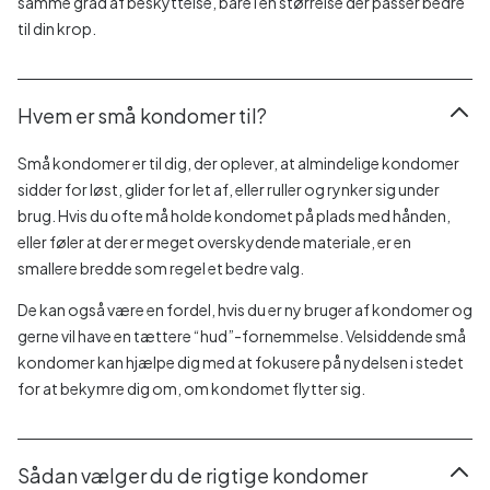
samme grad af beskyttelse, bare i en størrelse der passer bedre
til din krop.
Hvem er små kondomer til?
Små kondomer er til dig, der oplever, at almindelige kondomer
sidder for løst, glider for let af, eller ruller og rynker sig under
brug. Hvis du ofte må holde kondomet på plads med hånden,
eller føler at der er meget overskydende materiale, er en
smallere bredde som regel et bedre valg.
De kan også være en fordel, hvis du er ny bruger af kondomer og
gerne vil have en tættere “hud”-fornemmelse. Velsiddende små
kondomer kan hjælpe dig med at fokusere på nydelsen i stedet
for at bekymre dig om, om kondomet flytter sig.
Sådan vælger du de rigtige kondomer