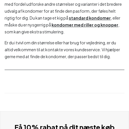
med fordel udforske andre størrelser og varianter i det bredere
udvalg af kondomer for at finde den pasform, der føles helt
rigtig for dig. Du kan tage et kig på
standard kondomer
, eller
måske du er nysgerrig på
kondomer med riller og knopper
,
som kan give ekstra stimulering.
Er du i tvivl om din størrelse eller har brug for vejledning, er du
altid velkommen til at kontakte vores kundeservice. Vi hjælper
gerne med at finde de kondomer, der passer bedst til dig.
Få 10% rabat på dit næste køb