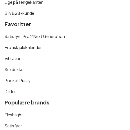
Lige på sengekanten
Bliv B2B-kunde
Favoritter
Satisfyer Pro 2 Next Generation
Erotisk julekalender
Vibrator
Sexdukker
Pocket Pussy
Dildo
Populære brands
Fleshlight
Satisfyer