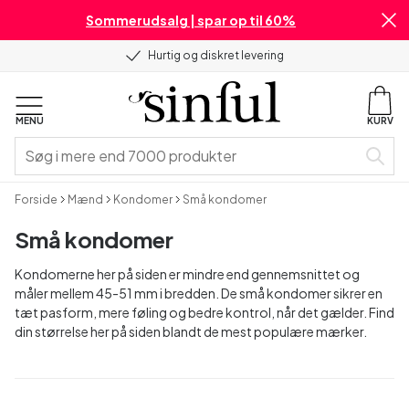
Sommerudsalg | spar op til 60%
Hurtig og diskret levering
MENU
KURV
Forside
Mænd
Kondomer
Små kondomer
Små kondomer
Kondomerne her på siden er mindre end gennemsnittet og
måler mellem 45-51 mm i bredden. De små kondomer sikrer en
tæt pasform, mere føling og bedre kontrol, når det gælder. Find
din størrelse her på siden blandt de mest populære mærker.