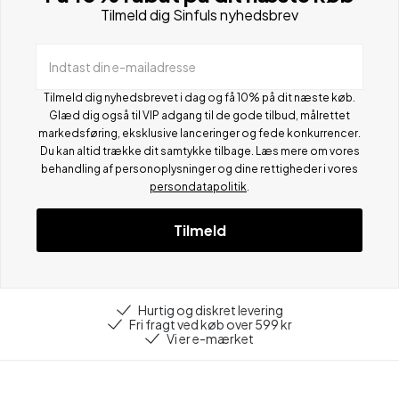
Tilmeld dig Sinfuls nyhedsbrev
Indtast din e-mailadresse
Tilmeld dig nyhedsbrevet i dag og få 10% på dit næste køb.
Glæd dig også til VIP adgang til de gode tilbud, målrettet
markedsføring, eksklusive lanceringer og fede konkurrencer.
Du kan altid trække dit samtykke tilbage. Læs mere om vores
behandling af personoplysninger og dine rettigheder i vores
persondatapolitik
.
Tilmeld
Hurtig og diskret levering
Fri fragt ved køb over 599 kr
Vi er e-mærket