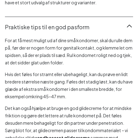
have et stort udvalg af strukturer og varianter.
Praktiske tips til en god pasform
For at få mest muligt ud af dine små kondomer, skal du rulle dem
på, før der er nogen form for genital kontakt, og klemme let om
spidsen, så der er plads til sæd. Rul kondomet roligt ned og tjek,
at det sidder glat uden folder.
Hvis det føles for stramt eller ubehageligt, kan du prøve en lidt
bredere størrelse næste gang. Føles det stadig løst, kan du have
glæde af ekstra små kondomer i den smalleste bredde, for
eksempel omkring 45–47 mm.
Det kan også hjælpe at bruge en god glidecreme for at mindske
friktion og gøre det lettere at rulle kondomet på. Det føles
desuden mere behageligt for din partner under penetration.
Sørg blot for, at glidecremen passer til kondommaterialet – vi
anbefaler altid
vandbaseret glidecreme
sammen med